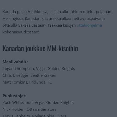
Kanada pelaa A-lohkossa, eli sen alkulohkon ottelut pelataan
Helsingissä. Kanadan kisaurakka alkaa heti avauspäivänä
ottelulla Saksaa vastaan. Tsekkaa kisojen
otteluohjelma
kokonaisuudessaan!
Kanadan joukkue MM-kisoihin
Maalivahdit:
Logan Thompson, Vegas Golden Knights
Chris Driedger, Seattle Kraken
Matt Tomkins, Frölunda HC
Puolustajat:
Zach Whitecloud, Vegas Golden Knights
Nick Holden, Ottawa Senators
Travis Sanheim, Philadelphia Flyers