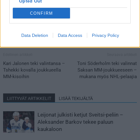
Opted Out
CONFIRM
Data Deletion
Data Access
Privacy Policy
Edellinen artikkeli
Seuraava artikkeli
Kari Jalonen teki valintansa –
Toni Söderholm teki valinnat
Tshekki kovalla joukkueella
Saksan MM-joukkueeseen –
MM-kisoihin
mukana myös NHL-pelaajia
LIITTYVÄT ARTIKKELIT
LISÄÄ TEKIJÄLTÄ
Leijonat julkisti ketjut Sveitsi-peliin –
Aleksander Barkov tekee paluun
kaukaloon