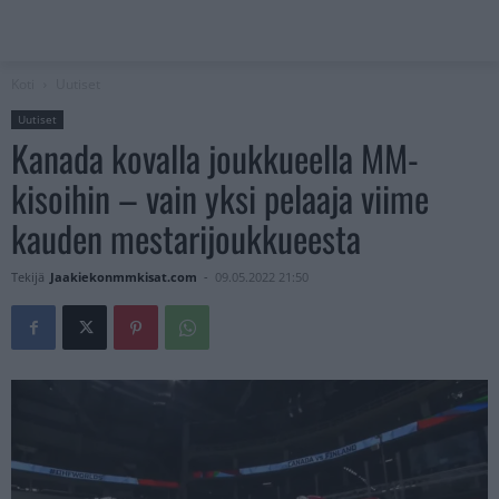
Koti
Uutiset
Uutiset
Kanada kovalla joukkueella MM-
kisoihin – vain yksi pelaaja viime
kauden mestarijoukkueesta
Tekijä
Jaakiekonmmkisat.com
-
09.05.2022 21:50