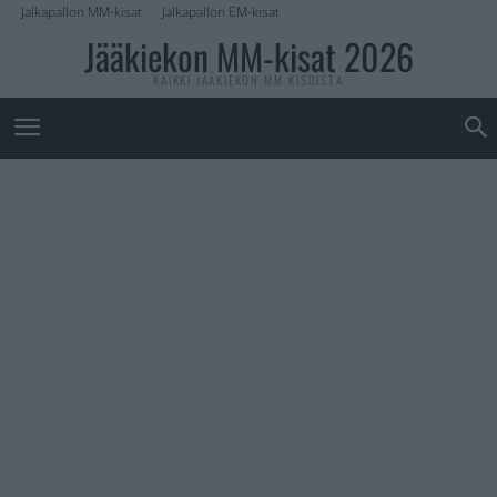
Jalkapallon MM-kisat
Jalkapallon EM-kisat
Jääkiekon MM-kisat 2026
KAIKKI JÄÄKIEKON MM-KISOISTA