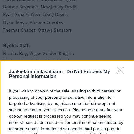
Damon Severson, New Jersey Devils
Ryan Graves, New Jersey Devils
Dysin Mayo, Arizona Coyotes
Thomas Chabot, Ottawa Senators
Hyökkääjät:
Nicolas Roy, Vegas Golden Knights
Mathew Barzal, New York Islanders
Adam Lowry, Winnipeg Jets
Jaakiekonmmkisat.com -
Do Not Process My
Dawson Mercer, New Jersey Devils
Personal Information
Drake Batherson, Ottawa Senators
If you wish to opt-out of the sale, sharing to third parties, or
Eric O’Dell, Dinamo Moskova
processing of your personal or sensitive information for
Dylan Cozens, Buffalo Sabres
targeted advertising by us, please use the below opt-out
Cole Sillinger, Columbus Blue Jackets
section to confirm your selection. Please note that after your
Max Comtois, Anaheim Ducks
opt-out request is processed you may continue seeing
interest-based ads based on personal information utilized by
Morgan Geekie, Seattle Kraken
us or personal information disclosed to third parties prior to
Noah Gregor, San Jose Sharks