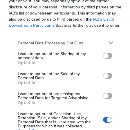
your opt-out. You may separately opt-out of the further
Josh Anderson, Montreal Canadiens
disclosure of your personal information by third parties on the
Pierre-Luc Dubois, Winnipeg Jets
IAB’s list of downstream participants. This information may
Kent Johnson, Columbus Blue Jackets
also be disclosed by us to third parties on the
IAB’s List of
Downstream Participants
that may further disclose it to other
third parties.
Personal Data Processing Opt Outs
I want to opt-out of the Sharing of my
personal data.
Opted In
I want to opt-out of the Sale of my
Personal Data.
Opted In
I want to opt-out of processing my
Personal Data for Targeted Advertising.
Opted In
Jos video ei näy laitteellasi voit katsoa sen suoraan
I want to opt-out of Collection, Use,
Retention, Sale, and/or Sharing of my
Youtubesta
.
Personal Data that Is Unrelated with the
Purposes for which it was collected.