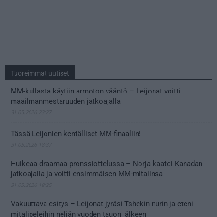
Tuoreimmat uutiset
MM-kullasta käytiin armoton vääntö – Leijonat voitti
maailmanmestaruuden jatkoajalla
31.05.2026 23:27
Tässä Leijonien kentälliset MM-finaaliin!
31.05.2026 18:37
Huikeaa draamaa pronssiottelussa – Norja kaatoi Kanadan
jatkoajalla ja voitti ensimmäisen MM-mitalinsa
31.05.2026 18:25
Vakuuttava esitys – Leijonat jyräsi Tshekin nurin ja eteni
mitalipeleihin neljän vuoden tauon jälkeen