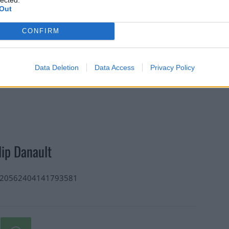
Out
CONFIRM
Data Deletion
Data Access
Privacy Policy
lip Danault
/1920562404141793581