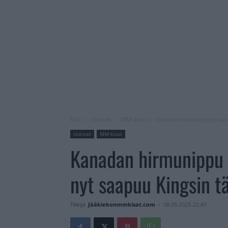
Koti
Uutiset
MM-kisat
Kanadan hirmunippu vahvi
Uutiset
MM-kisat
Kanadan hirmunippu 
nyt saapuu Kingsin t
Tekijä
Jääkiekonmmkisat.com
-
08.05.2025 22:43