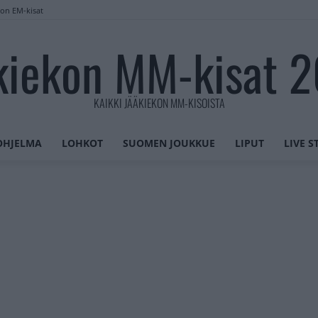
lon EM-kisat
kiekon MM-kisat 
KAIKKI JÄÄKIEKON MM-KISOISTA
OHJELMA
LOHKOT
SUOMEN JOUKKUE
LIPUT
LIVE 