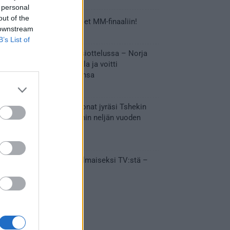
 personal
out of the
Tässä Leijonien kentälliset MM-finaaliin!
 downstream
31.05.2026 18:37
B’s List of
Huikeaa draamaa pronssiottelussa – Norja
kaatoi Kanadan jatkoajalla ja voitti
ensimmäisen MM-mitalinsa
31.05.2026 18:25
Vakuuttava esitys – Leijonat jyräsi Tshekin
nurin ja eteni mitalipeleihin neljän vuoden
tauon jälkeen
28.05.2026 19:11
Suomi – Tshekki näkyy ilmaiseksi TV:stä –
näin aukeaa live stream
28.05.2026 15:09