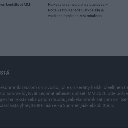
ien kentälliset MM-
Huikeaa draamaa pronssiottelussa –
Norja kaatoi Kanadan jatkoajalla ja
voitti ensimmäisen MM-mitalinsa
ISTÄ
iekonmmkisat.com on sivusto, jolle on kerätty kaikki oleellinen t
stoltamme löytyvät Leijonat-aiheiset uutiset, MM 2026 otteluohj
ujen hinnoista sekä paljon muuta. Jaakiekonmmkisat.com on itsenä
äänlaista yhteyttä IIHF:ään eikä Suomen Jääkiekkoliittoon.