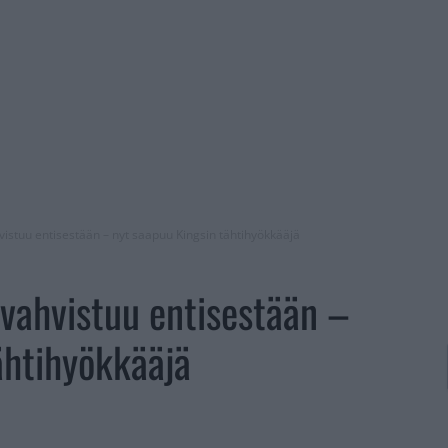
stuu entisestään – nyt saapuu Kingsin tähtihyökkääjä
vahvistuu entisestään –
ähtihyökkääjä