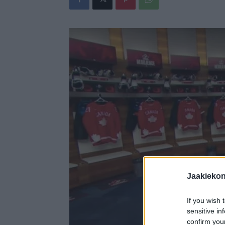
Jaakieko
If you wish 
sensitive in
confirm you