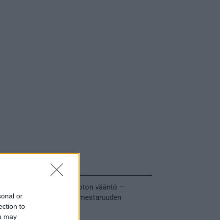
Tuoreimmat uutiset
MM-kullasta käytiin armoton vääntö –
sonal or
Leijonat voitti maailmanmestaruuden
ection to
jatkoajalla
ou may
31.05.2026 23:27