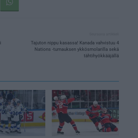
Seuraava artikkeli
i
Tajuton nippu kasassa! Kanada vahvistuu 4
Nations -turnauksen ykkösmolarilla sekä
tähtihyökkääjällä