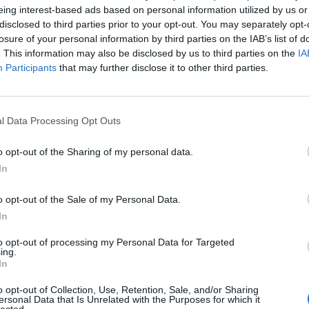
eing interest-based ads based on personal information utilized by us or
disclosed to third parties prior to your opt-out. You may separately opt-
M-kisojen alla yhden kovan vahvistuksen, kun Los
losure of your personal information by third parties on the IAB’s list of
turnaukseen.
. This information may also be disclosed by us to third parties on the
IA
Participants
that may further disclose it to other third parties.
uvun kovimmista, joten maa ei todellakaan ole
ttä maa on jopa ylivertainen mestarisuosikki.
ta nostaa jokseenkin haastajaksi ja kenties USA, joka on
l Data Processing Opt Outs
o opt-out of the Sharing of my personal data.
In
sta nimestä, kun Los Angeles Kingsin huippusentteri
ult ei aina loista pistepörssissä, mutta varsinkin
o opt-out of the Sale of my Personal Data.
liittiä. Hyökkääjän saapuminen vahvistaakin
In
, kun jokaisella teolla on merkitystä ottelun
to opt-out of processing my Personal Data for Targeted
ing.
In
Mainos:
o opt-out of Collection, Use, Retention, Sale, and/or Sharing
ersonal Data that Is Unrelated with the Purposes for which it
lected.