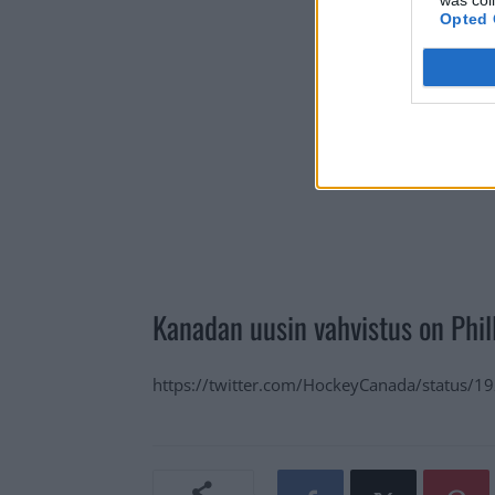
Opted 
Kanadan uusin vahvistus on Phil
https://twitter.com/HockeyCanada/status