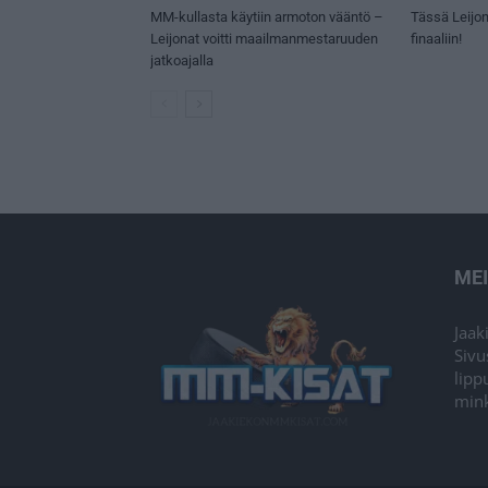
MM-kullasta käytiin armoton vääntö –
Tässä Leijon
Leijonat voitti maailmanmestaruuden
finaaliin!
jatkoajalla
ME
Jaak
Sivu
lipp
mink