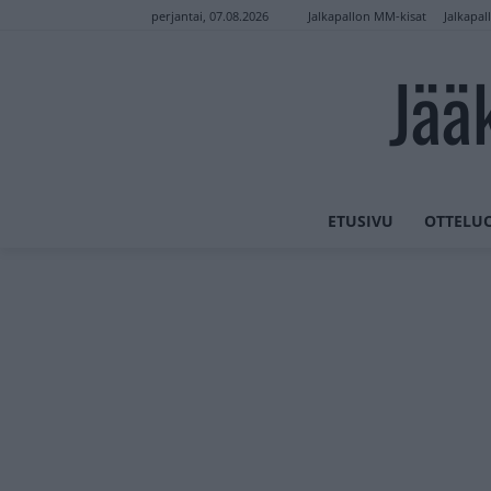
Jalkapallon MM-kisat
Jalkapal
perjantai, 07.08.2026
Jää
ETUSIVU
OTTELU