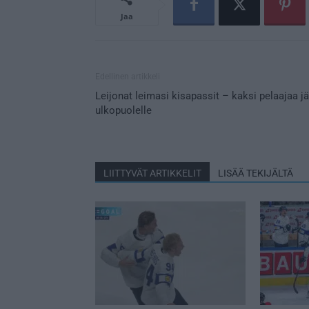
Jaa
Edellinen artikkeli
Leijonat leimasi kisapassit – kaksi pelaajaa jä
ulkopuolelle
LIITTYVÄT ARTIKKELIT
LISÄÄ TEKIJÄLTÄ