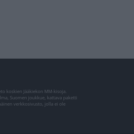
ieto koskien Jääkiekon MM-kisoja.
elma, Suomen joukkue, kattava paketti
inen verkkosivusto, jolla ei ole