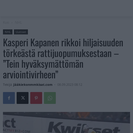
Koti
NHL
NHL
Uutiset
Kasperi Kapanen rikkoi hiljaisuuden
törkeästä rattijuopumuksestaan –
”Tein hyväksymättömän
arviointivirheen”
Tekijä
Jääkiekonmmkisat.com
-
08.09.2023 08:12