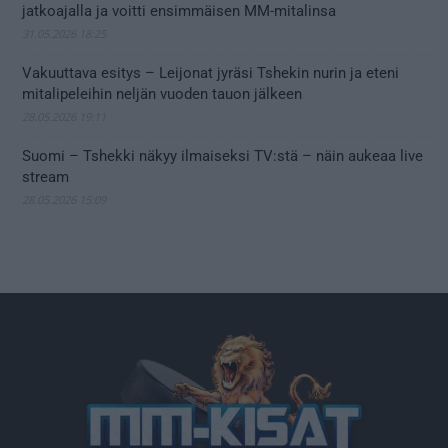
jatkoajalla ja voitti ensimmäisen MM-mitalinsa
31.05.2026 18:25
Vakuuttava esitys – Leijonat jyräsi Tshekin nurin ja eteni
mitalipeleihin neljän vuoden tauon jälkeen
28.05.2026 19:11
Suomi – Tshekki näkyy ilmaiseksi TV:stä – näin aukeaa live
stream
28.05.2026 15:09