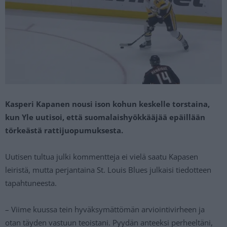
Kasperi Kapanen nousi ison kohun keskelle torstaina,
kun Yle uutisoi, että suomalaishyökkääjää epäillään
törkeästä rattijuopumuksesta.
Uutisen tultua julki kommentteja ei vielä saatu Kapasen
leiristä, mutta perjantaina St. Louis Blues julkaisi tiedotteen
tapahtuneesta.
– Viime kuussa tein hyväksymättömän arviointivirheen ja
otan täyden vastuun teoistani. Pyydän anteeksi perheeltäni,