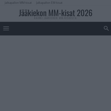
Jalkapallon MM-kisat
Jalkapallon EM-kisat
Jääkiekon MM-kisat 2026
KAIKKI JÄÄKIEKON MM-KISOISTA