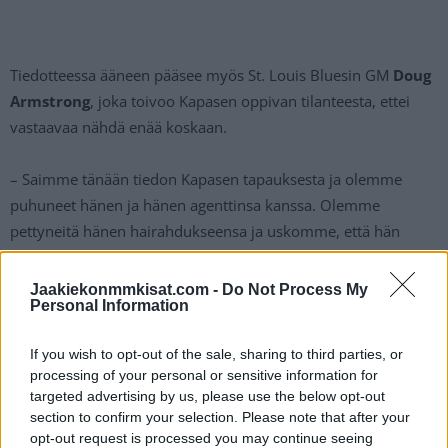
Tiedotteessa ääneen pääsee myös St. Louis Bluesin GM
Doug
Armstrong
, joka toivoo Kapasen oppivan tilanteesta, ettei
vastaavaa nähdä enää koskaan.
– Saimme tänään tiedon Kapasen tapauksesta ja olemme
puhuneet hänen ja hänen agenttinsa kanssa. Olemme
pettyneitä hänen hairahdukseensa ja uskomme, että hän
tekee vaadittavat muutokset, jotta hän ei joudu enää
vastaavanlaiseen tilanteeseen tulevaisuudessa, Armstrong
Jaakiekonmmkisat.com -
Do Not Process My
Personal Information
lausuu.
If you wish to opt-out of the sale, sharing to third parties, or
Kapasen törkeää rattijuopumusta
käsitellään oikeudessa
processing of your personal or sensitive information for
vuoden 2024 helmikuussa. Törkeä rattijuopumus on
targeted advertising by us, please use the below opt-out
syytteenä todella kova, sillä rikoksentekijän veren
section to confirm your selection. Please note that after your
alkoholipitoisuus on vähintään 1,2 promillea tai hänellä on
opt-out request is processed you may continue seeing