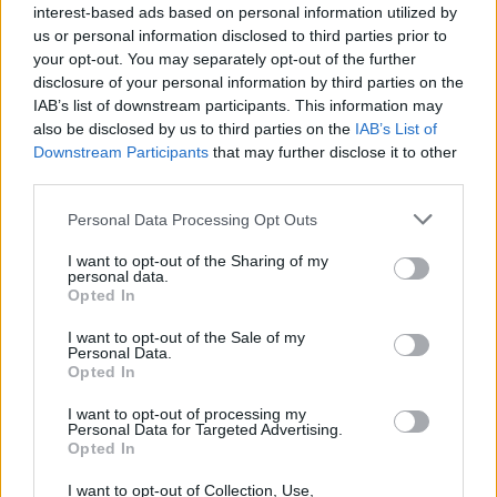
interest-based ads based on personal information utilized by
vähintään 0,53 milligrammaa alkoholia litrassa
us or personal information disclosed to third parties prior to
uloshengitysilmaa.
your opt-out. You may separately opt-out of the further
disclosure of your personal information by third parties on the
IAB’s list of downstream participants. This information may
also be disclosed by us to third parties on the
IAB’s List of
Downstream Participants
that may further disclose it to other
third parties.
Personal Data Processing Opt Outs
I want to opt-out of the Sharing of my
personal data.
Edellinen artikkeli
Seuraava artikkeli
Opted In
Yle: Kasperi Kapanen joutuu
Sampo Ranta sikaili
oikeuteen – epäillään törkeästä
harjoituspelissä – sai kolmen
I want to opt-out of the Sale of my
Personal Data.
rattijuopumuksesta
ottelun pelikiellon
Opted In
poikittaisesta mailasta
I want to opt-out of processing my
Personal Data for Targeted Advertising.
Opted In
LIITTYVÄT ARTIKKELIT
LISÄÄ TEKIJÄLTÄ
I want to opt-out of Collection, Use,