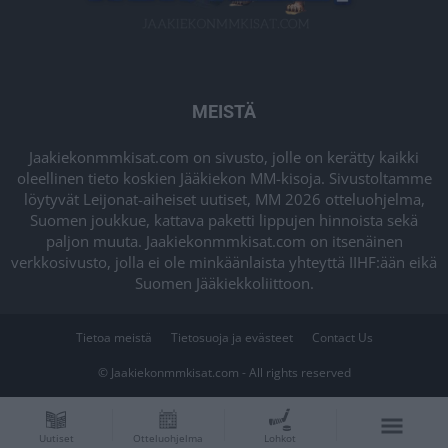
MEISTÄ
Jaakiekonmmkisat.com on sivusto, jolle on kerätty kaikki
oleellinen tieto koskien Jääkiekon MM-kisoja. Sivustoltamme
löytyvät Leijonat-aiheiset uutiset, MM 2026 otteluohjelma,
Suomen joukkue, kattava paketti lippujen hinnoista sekä
paljon muuta. Jaakiekonmmkisat.com on itsenäinen
verkkosivusto, jolla ei ole minkäänlaista yhteyttä IIHF:ään eikä
Suomen Jääkiekkoliittoon.
Tietoa meistä
Tietosuoja ja evästeet
Contact Us
© Jaakiekonmmkisat.com - All rights reserved
Uutiset
Otteluohjelma
Lohkot