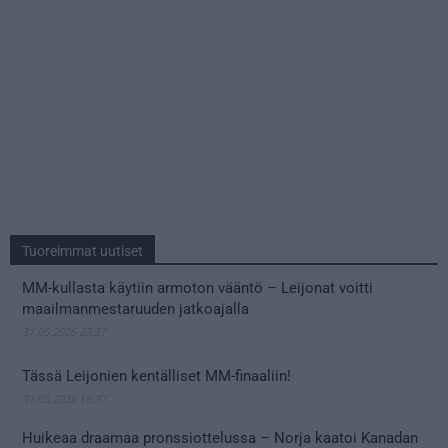
Tuoreimmat uutiset
MM-kullasta käytiin armoton vääntö – Leijonat voitti
maailmanmestaruuden jatkoajalla
31.05.2026 23:27
Tässä Leijonien kentälliset MM-finaaliin!
31.05.2026 18:37
Huikeaa draamaa pronssiottelussa – Norja kaatoi Kanadan