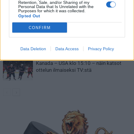
Retention, Sale, and/or Sharing of my
Leijonat julkisti ketjut Sveitsi-peliin –
Personal Data that Is Unrelated with the
Purposes for which it was collected.
Aleksander Barkov tekee paluun
Opted Out
kaukaloon
CONFIRM
Venäläisveskari sekosi Suomen 2.
divisioonassa – sai samasta tilanteesta
50 jäähyminuuttia
Data Deletion
Data Access
Privacy Policy
Kanada – USA klo 15:10 – näin katsot
ottelun ilmaiseksi TV:stä