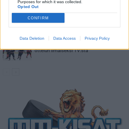
kaukaloon
Purposes for which it was collected.
Opted Out
Venäläisveskari sekosi Suomen 2.
CONFIRM
divisioonassa – sai samasta tilanteesta
50 jäähyminuuttia
Data Deletion
Data Access
Privacy Policy
Kanada – USA klo 15:10 – näin katsot
ottelun ilmaiseksi TV:stä