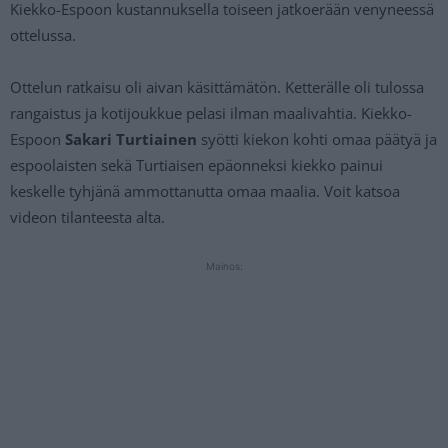
Kiekko-Espoon kustannuksella toiseen jatkoerään venyneessä
ottelussa.
Ottelun ratkaisu oli aivan käsittämätön. Ketterälle oli tulossa
rangaistus ja kotijoukkue pelasi ilman maalivahtia. Kiekko-
Espoon
Sakari Turtiainen
syötti kiekon kohti omaa päätyä ja
espoolaisten sekä Turtiaisen epäonneksi kiekko painui
keskelle tyhjänä ammottanutta omaa maalia. Voit katsoa
videon tilanteesta alta.
Mainos: