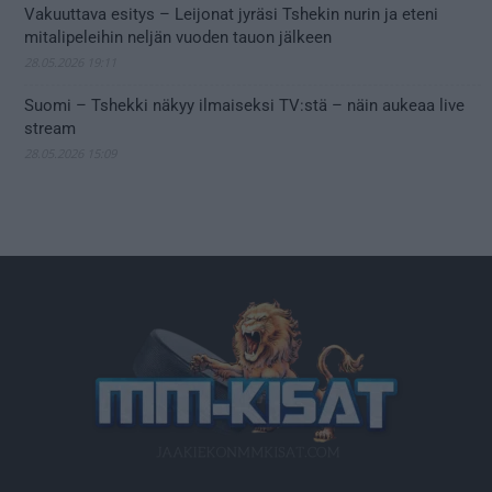
Vakuuttava esitys – Leijonat jyräsi Tshekin nurin ja eteni
mitalipeleihin neljän vuoden tauon jälkeen
28.05.2026 19:11
Suomi – Tshekki näkyy ilmaiseksi TV:stä – näin aukeaa live
stream
28.05.2026 15:09