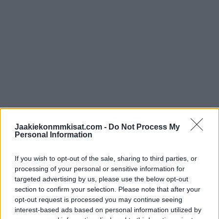
Kiekko-Espoo häviää tylyllä tavalla
Mestiksen finaalin
Jaakiekonmmkisat.com -
Do Not Process My
Personal Information
https://twitter.com/Mestis/status/1649829669108056064
If you wish to opt-out of the sale, sharing to third parties, or
processing of your personal or sensitive information for
targeted advertising by us, please use the below opt-out
Jos twiitti ei näy laitteellasi voit katsoa sen suoraan
Twitteristä
.
section to confirm your selection. Please note that after your
opt-out request is processed you may continue seeing
Lue myös:
Leijonille megavahvistus! Patrik Laine tulee MM-
interest-based ads based on personal information utilized by