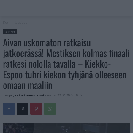
Koti
Uutiset
Uutiset
Aivan uskomaton ratkaisu
jatkoerässä! Mestiksen kolmas finaali
ratkesi nololla tavalla – Kiekko-
Espoo tuhri kiekon tyhjänä olleeseen
omaan maaliin
Tekijä
Jaakiekonmmkisat.com
-
22.04.2023 19:52