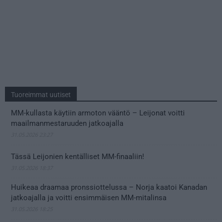
Tuoreimmat uutiset
MM-kullasta käytiin armoton vääntö – Leijonat voitti
maailmanmestaruuden jatkoajalla
31.05.2026 23:27
Tässä Leijonien kentälliset MM-finaaliin!
31.05.2026 18:37
Huikeaa draamaa pronssiottelussa – Norja kaatoi Kanadan
jatkoajalla ja voitti ensimmäisen MM-mitalinsa
31.05.2026 18:25