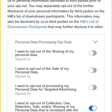
us or personal information disclosed to third parties prior to
kisoihin!
your opt-out. You may separately opt-out of the further
disclosure of your personal information by third parties on the
IAB’s list of downstream participants. This information may
also be disclosed by us to third parties on the
IAB’s List of
Downstream Participants
that may further disclose it to other
third parties.
Personal Data Processing Opt Outs
I want to opt-out of the Sharing of my
Edellinen artikkeli
Seuraava artikkeli
personal data.
Opted In
Leijonille megavahvistus! Patrik
Oletko nähnyt vastaavaa?
Laine tulee MM-kisoihin!
Richard Panik laukoi älyttömän
I want to opt-out of the Sale of my
rankkarimaalin lavan päällä
Personal Data.
Opted In
I want to opt-out of processing my
LIITTYVÄT ARTIKKELIT
LISÄÄ TEKIJÄLTÄ
Personal Data for Targeted Advertising.
Opted In
Leijonat julkisti ketjut Sveitsi-peliin –
I want to opt-out of Collection, Use,
Retention, Sale, and/or Sharing of my
Aleksander Barkov tekee paluun
Personal Data that Is Unrelated with the