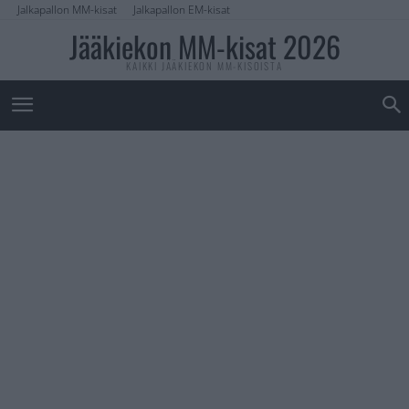
Jalkapallon MM-kisat
Jalkapallon EM-kisat
Jääkiekon MM-kisat 2026
KAIKKI JÄÄKIEKON MM-KISOISTA