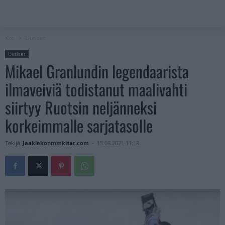
Koti
Uutiset
Uutiset
Mikael Granlundin legendaarista
ilmaveiviä todistanut maalivahti
siirtyy Ruotsin neljänneksi
korkeimmalle sarjatasolle
Tekijä
Jaakiekonmmkisat.com
-
15.08.2021 11:18