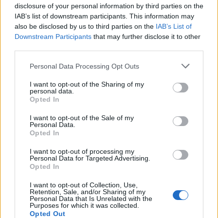
disclosure of your personal information by third parties on the
IAB’s list of downstream participants. This information may
also be disclosed by us to third parties on the
IAB’s List of
Downstream Participants
that may further disclose it to other
third parties.
Edellinen artikkeli
Seuraava artikkeli
Personal Data Processing Opt Outs
Naisten MM-kisat käyntiin
Suomalaistulokkaille satelee
I want to opt-out of the Sharing of my
viikon päästä – näin voit
sopimuksia – nyt NHL-
personal data.
seurata kisoja!
sopimuksen allekirjoitti Aatu
Opted In
Räty
I want to opt-out of the Sale of my
Personal Data.
Opted In
LIITTYVÄT ARTIKKELIT
LISÄÄ TEKIJÄLTÄ
I want to opt-out of processing my
Personal Data for Targeted Advertising.
Opted In
Leijonat julkisti ketjut Sveitsi-peliin –
Aleksander Barkov tekee paluun
I want to opt-out of Collection, Use,
kaukaloon
Retention, Sale, and/or Sharing of my
Personal Data that Is Unrelated with the
Purposes for which it was collected.
Venäläisveskari sekosi Suomen 2.
Opted Out