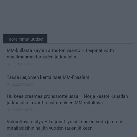
Tuoreimmat uutiset
MM-kullasta käytiin armoton vääntö – Leijonat voitti
maailmanmestaruuden jatkoajalla
31.05.2026 23:27
Tässä Leijonien kentälliset MM-finaaliin!
31.05.2026 18:37
Huikeaa draamaa pronssiottelussa – Norja kaatoi Kanadan
jatkoajalla ja voitti ensimmäisen MM-mitalinsa
31.05.2026 18:25
Vakuuttava esitys – Leijonat jyräsi Tshekin nurin ja eteni
mitalipeleihin neljän vuoden tauon jälkeen
28.05.2026 19:11