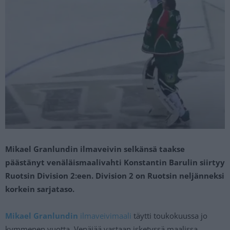
Mikael Granlundin ilmaveivin selkänsä taakse
päästänyt venäläismaalivahti Konstantin Barulin siirtyy
Ruotsin Division 2:een. Division 2 on Ruotsin neljänneksi
korkein sarjataso.
Mikael Granlundin
ilmaveivimaali
täytti toukokuussa jo
kymmenen vuotta. Venäjää vastaan isketyssä maalissa