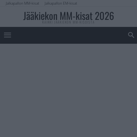
Jalkapallon MM-kisat
Jalkapallon EM-kisat
Jääkiekon MM-kisat 2026
KAIKKI JÄÄKIEKON MM-KISOISTA