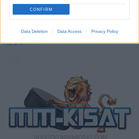
divisioonassa – sai samasta tilanteesta
CONFIRM
50 jäähyminuuttia
Kanada – USA klo 15:10 – näin katsot
Data Deletion
Data Access
Privacy Policy
ottelun ilmaiseksi TV:stä