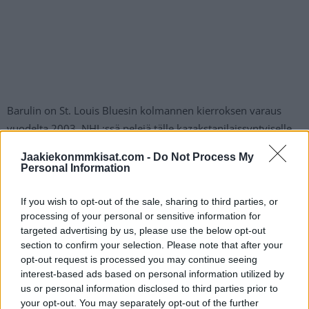
Barulin on St. Louis Bluesin kolmannen kierroksen varaus
vuodelta 2003. NHL:ssä pelejä tälle kazakstanilaissyntyiselle
ei kuitenkaan ole kertynyt.
Jaakiekonmmkisat.com -
Do Not Process My
Personal Information
Menneellä kaudella
venäläismaalivahti pelasi
vielä KHL:ssä
Neftehimikin riveissä, josta hän siirtyi kesken kauden Tshekin
If you wish to opt-out of the sale, sharing to third parties, or
processing of your personal or sensitive information for
pääsarjaan Dynamo Pardubicen riveihin. Nyt
targeted advertising by us, please use the below opt-out
pääsarjakiekkoilu jää ainakin hetkeksi taakse, kun 36-vuotias
section to confirm your selection. Please note that after your
maalivahti siirtyy Borås HC:n riveihin.
opt-out request is processed you may continue seeing
interest-based ads based on personal information utilized by
us or personal information disclosed to third parties prior to
your opt-out. You may separately opt-out of the further