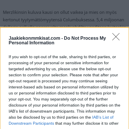
Merzlikinsin kuluva kausi on ollut vaikea ja mies on myös
kertonut tyytymättömyytensä Columbuksessa. 5,4 miljoonan
dollarin palkalla operoivalta maalivahdilta vaaditaan kuitenkin
parempaa, sillä 39 ottelun jälkeen torjuntaprosentti on 89,9.
Jaakiekonmmkisat.com -
Do Not Process My
Personal Information
Jääkiekon MM-kisat 2024 pelataan Tshekin Ostravassa ja
Prahassa 10.–26. toukokuuta.
If you wish to opt-out of the sale, sharing to third parties, or
processing of your personal or sensitive information for
targeted advertising by us, please use the below opt-out
section to confirm your selection. Please note that after your
opt-out request is processed you may continue seeing
interest-based ads based on personal information utilized by
us or personal information disclosed to third parties prior to
your opt-out. You may separately opt-out of the further
disclosure of your personal information by third parties on the
IAB’s list of downstream participants. This information may
also be disclosed by us to third parties on the
IAB’s List of
Edellinen artikkeli
Seuraava artikkeli
Downstream Participants
that may further disclose it to other
Matkapuhelimien monipuoliset
Justus Annunen teki