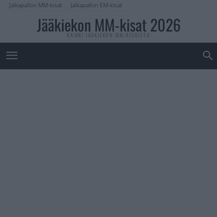
Jalkapallon MM-kisat
Jalkapallon EM-kisat
Jääkiekon MM-kisat 2026
KAIKKI JÄÄKIEKON MM-KISOISTA