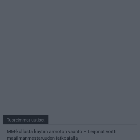
Tuoreimmat uutiset
MM-kullasta käytiin armoton vääntö – Leijonat voitti
maailmanmestaruuden jatkoajalla