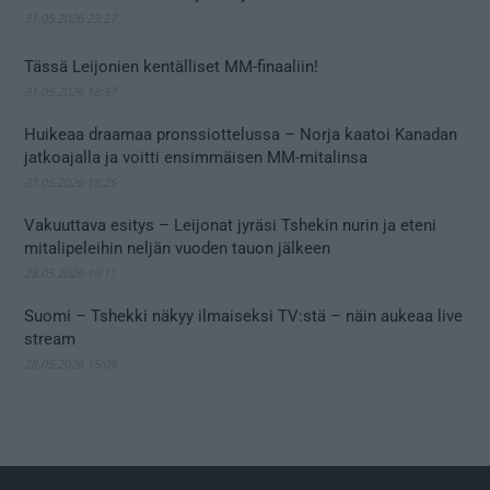
31.05.2026 23:27
Tässä Leijonien kentälliset MM-finaaliin!
31.05.2026 18:37
Huikeaa draamaa pronssiottelussa – Norja kaatoi Kanadan
jatkoajalla ja voitti ensimmäisen MM-mitalinsa
31.05.2026 18:25
Vakuuttava esitys – Leijonat jyräsi Tshekin nurin ja eteni
mitalipeleihin neljän vuoden tauon jälkeen
28.05.2026 19:11
Suomi – Tshekki näkyy ilmaiseksi TV:stä – näin aukeaa live
stream
28.05.2026 15:09