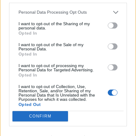
third parties.
käyttötarkoitukset
jatkosopimuksen Colorado
Avalanchen kanssa
Personal Data Processing Opt Outs
I want to opt-out of the Sharing of my
personal data.
LIITTYVÄT ARTIKKELIT
LISÄÄ TEKIJÄLTÄ
Opted In
I want to opt-out of the Sale of my
MM-kullasta käytiin armoton vääntö –
Personal Data.
Leijonat voitti maailmanmestaruuden
Opted In
jatkoajalla
I want to opt-out of processing my
Personal Data for Targeted Advertising.
Opted In
Tässä Leijonien kentälliset MM-finaaliin!
I want to opt-out of Collection, Use,
Retention, Sale, and/or Sharing of my
Personal Data that Is Unrelated with the
Purposes for which it was collected.
Huikeaa draamaa pronssiottelussa –
Opted Out
Norja kaatoi Kanadan jatkoajalla ja voitti
CONFIRM
ensimmäisen MM-mitalinsa