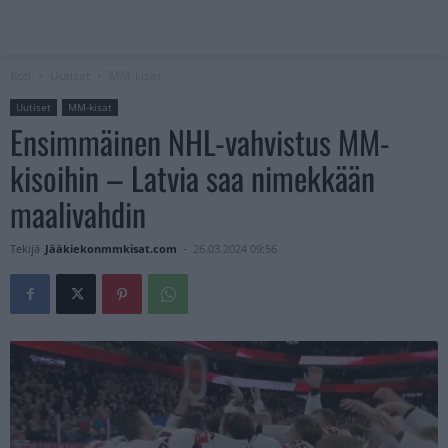
Koti
Uutiset
MM-kisat
Uutiset
MM-kisat
Ensimmäinen NHL-vahvistus MM-
kisoihin – Latvia saa nimekkään
maalivahdin
Tekijä
Jääkiekonmmkisat.com
-
26.03.2024 09:56