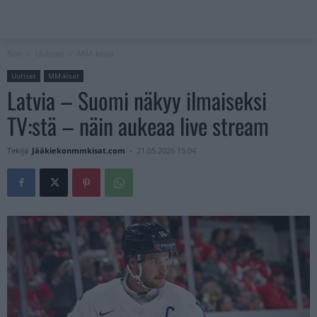
Koti
Uutiset
MM-kisat
Uutiset
MM-kisat
Latvia – Suomi näkyy ilmaiseksi
TV:stä – näin aukeaa live stream
Tekijä
Jääkiekonmmkisat.com
-
21.05.2026 15:04