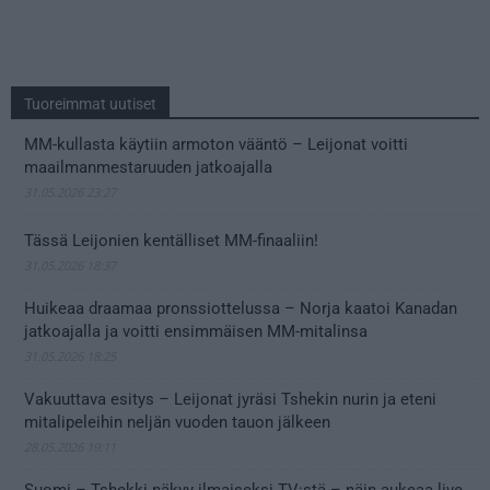
Tuoreimmat uutiset
MM-kullasta käytiin armoton vääntö – Leijonat voitti
maailmanmestaruuden jatkoajalla
31.05.2026 23:27
Tässä Leijonien kentälliset MM-finaaliin!
31.05.2026 18:37
Huikeaa draamaa pronssiottelussa – Norja kaatoi Kanadan
jatkoajalla ja voitti ensimmäisen MM-mitalinsa
31.05.2026 18:25
Vakuuttava esitys – Leijonat jyräsi Tshekin nurin ja eteni
mitalipeleihin neljän vuoden tauon jälkeen
28.05.2026 19:11