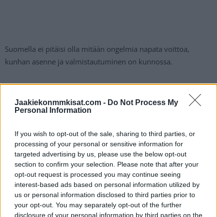
Suomella ei pitäisi olla mitään ongelmia napata voittoa,
kunhan asenne ja valmistautuminen on kunnossa.
Näin katsot TV:stä ilmaiseksi Latvia-Suomi-
Jaakiekonmmkisat.com -
Do Not Process My
pelin
Personal Information
If you wish to opt-out of the sale, sharing to third parties, or
Torstaina pelattava Suomen ja Latvian välinen ottelu
processing of your personal or sensitive information for
on katsottavissa ilmaiseksi, sillä otteluun on tarjolla
targeted advertising by us, please use the below opt-out
live stream TV:stä. Löydät lisätiedot lähetyksen
section to confirm your selection. Please note that after your
avaamisesta
täältä!
opt-out request is processed you may continue seeing
interest-based ads based on personal information utilized by
us or personal information disclosed to third parties prior to
your opt-out. You may separately opt-out of the further
disclosure of your personal information by third parties on the