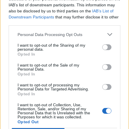
IAB’s list of downstream participants. This information may
also be disclosed by us to third parties on the
IAB’s List of
Downstream Participants
that may further disclose it to other
third parties.
Personal Data Processing Opt Outs
Edellinen artikkeli
Seuraava artikkeli
Antti Pennanen mylläsi
Totaalinen möyhennys –
I want to opt-out of the Sharing of my
kentällisiä – tässä Leijonien
Leijonat murskasi Latvian
personal data.
Opted In
kokoonpano Latvia-otteluun
I want to opt-out of the Sale of my
Personal Data.
Opted In
LIITTYVÄT ARTIKKELIT
LISÄÄ TEKIJÄLTÄ
I want to opt-out of processing my
Personal Data for Targeted Advertising.
MM-kullasta käytiin armoton vääntö –
Opted In
Leijonat voitti maailmanmestaruuden
jatkoajalla
I want to opt-out of Collection, Use,
Retention, Sale, and/or Sharing of my
Personal Data that Is Unrelated with the
Tässä Leijonien kentälliset MM-finaaliin!
Purposes for which it was collected.
Opted Out