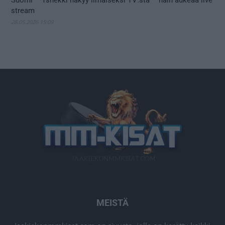
Suomi – Tshekki näkyy ilmaiseksi TV:stä – näin aukeaa live
stream
28.05.2026 15:09
MEISTÄ