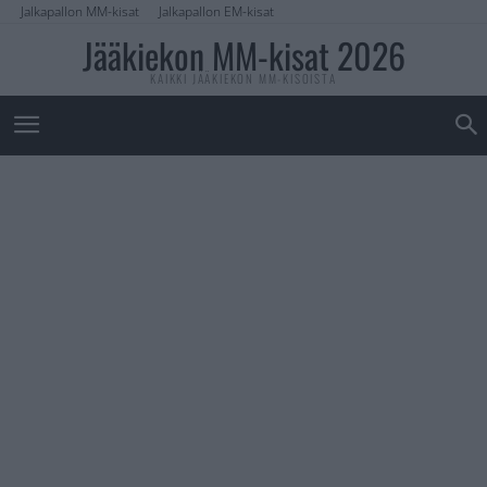
Jalkapallon MM-kisat
Jalkapallon EM-kisat
Jääkiekon MM-kisat 2026
KAIKKI JÄÄKIEKON MM-KISOISTA