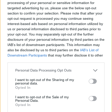
processing of your personal or sensitive information for
Mäenalanen
targeted advertising by us, please use the below opt-out
47 Atro Leppänen – 41 Aleksi Matinmikko
section to confirm your selection. Please note that after your
opt-out request is processed you may continue seeing
interest-based ads based on personal information utilized by
4:
us or personal information disclosed to third parties prior to
15 Juha Jääskä – 57 Arttu Hyry – 81 Iiro Pakarinen
your opt-out. You may separately opt-out of the further
82 Jesper Mattila – 61 Axel Rindell
disclosure of your personal information by third parties on the
IAB’s list of downstream participants. This information may
also be disclosed by us to third parties on the
IAB’s List of
13. hyökkääjä:
Downstream Participants
that may further disclose it to other
62 Julius Mattila
third parties.
Personal Data Processing Opt Outs
I want to opt-out of the Sharing of my
personal data.
Opted In
I want to opt-out of the Sale of my
Personal Data.
Opted In
Edellinen artikkeli
Seuraava artikkeli