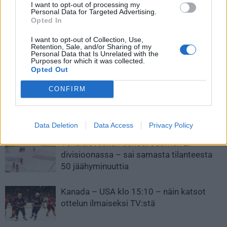
I want to opt-out of processing my
Leijonille jälleen voitto
Pikkuleijonat nimesi
Personal Data for Targeted Advertising.
Opted In
Ruotsista – Hannes Björninen
kapteeniston U18 MM-kisoihin
tälläsi komean voittomaalin
I want to opt-out of Collection, Use,
Retention, Sale, and/or Sharing of my
Personal Data that Is Unrelated with the
Purposes for which it was collected.
LIITTYVÄT ARTIKKELIT
LISÄÄ TEKIJÄLTÄ
Opted Out
CONFIRM
Leijonat julkisti ketjut Sveitsi-peliin –
Aleksander Barkov tekee paluun
kaukaloon
Data Deletion
Data Access
Privacy Policy
Venäläisveskari sekosi Suomen 2.
divisioonassa – sai samasta tilanteesta
50 jäähyminuuttia
Kanada – USA klo 15:10 – näin katsot
ottelun ilmaiseksi TV:stä