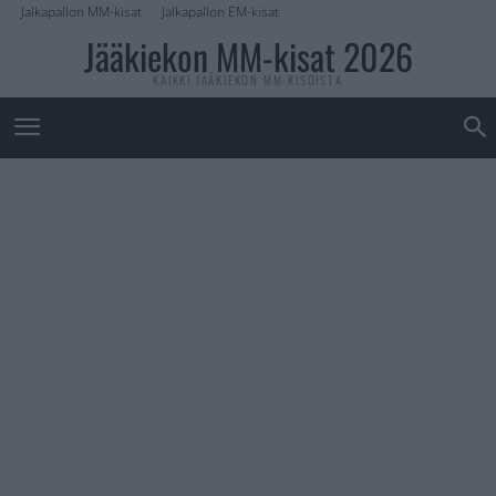
Jalkapallon MM-kisat
Jalkapallon EM-kisat
Jääkiekon MM-kisat 2026
KAIKKI JÄÄKIEKON MM-KISOISTA