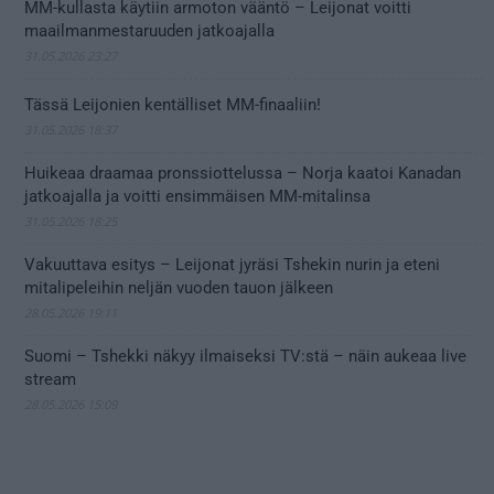
MM-kullasta käytiin armoton vääntö – Leijonat voitti
maailmanmestaruuden jatkoajalla
31.05.2026 23:27
Tässä Leijonien kentälliset MM-finaaliin!
31.05.2026 18:37
Huikeaa draamaa pronssiottelussa – Norja kaatoi Kanadan
jatkoajalla ja voitti ensimmäisen MM-mitalinsa
31.05.2026 18:25
Vakuuttava esitys – Leijonat jyräsi Tshekin nurin ja eteni
mitalipeleihin neljän vuoden tauon jälkeen
28.05.2026 19:11
Suomi – Tshekki näkyy ilmaiseksi TV:stä – näin aukeaa live
stream
28.05.2026 15:09