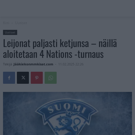
Koti
Uutiset
Uutiset
Leijonat paljasti ketjunsa – näillä
aloitetaan 4 Nations -turnaus
Tekijä
Jääkiekonmmkisat.com
-
11.02.2025 22:26