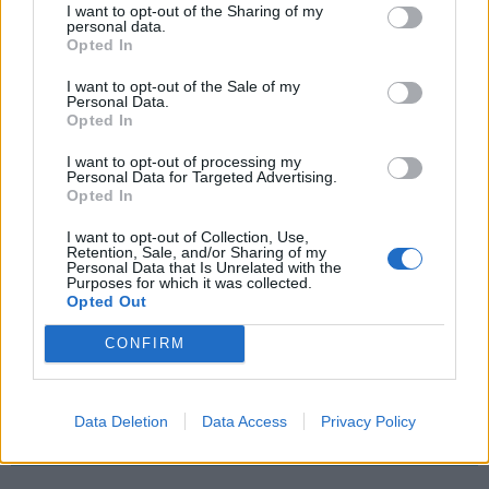
I want to opt-out of the Sharing of my
personal data.
Juuse Saros, Kevin Lankinen, Ukko-Pekka Luukkonen
Opted In
I want to opt-out of the Sale of my
Personal Data.
Opted In
I want to opt-out of processing my
Personal Data for Targeted Advertising.
Opted In
I want to opt-out of Collection, Use,
Retention, Sale, and/or Sharing of my
Personal Data that Is Unrelated with the
Edellinen artikkeli
Seuraava artikkeli
Purposes for which it was collected.
Opted Out
Leijonilla tulee olemaan
Tre Kronor lähtee haastamaan 4
tekemistä avausvastustajan
Nationsin suosikkeja – näillä
CONFIRM
arsenaalin kanssa – näillä
ketjuilla Ruotsi harjoitteli
ketjuilla USA harjoitteli
Data Deletion
Data Access
Privacy Policy
LIITTYVÄT ARTIKKELIT
LISÄÄ TEKIJÄLTÄ