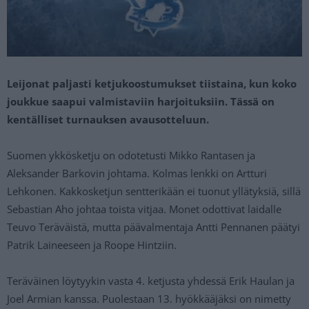
Leijonat paljasti ketjukoostumukset tiistaina, kun koko
joukkue saapui valmistaviin harjoituksiin. Tässä on
kentälliset turnauksen avausotteluun.
Suomen ykkösketju on odotetusti Mikko Rantasen ja
Aleksander Barkovin johtama. Kolmas lenkki on Artturi
Lehkonen. Kakkosketjun sentterikään ei tuonut yllätyksiä, sillä
Sebastian Aho johtaa toista vitjaa. Monet odottivat laidalle
Teuvo Teräväistä, mutta päävalmentaja Antti Pennanen päätyi
Patrik Laineeseen ja Roope Hintziin.
Teräväinen löytyykin vasta 4. ketjusta yhdessä Erik Haulan ja
Joel Armian kanssa. Puolestaan 13. hyökkääjäksi on nimetty