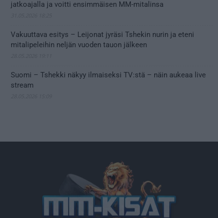
jatkoajalla ja voitti ensimmäisen MM-mitalinsa
31.05.2026 18:25
Vakuuttava esitys – Leijonat jyräsi Tshekin nurin ja eteni
mitalipeleihin neljän vuoden tauon jälkeen
28.05.2026 19:11
Suomi – Tshekki näkyy ilmaiseksi TV:stä – näin aukeaa live
stream
28.05.2026 15:09