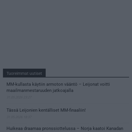
Tuoreimmat uutiset
MM-kullasta käytiin armoton vääntö – Leijonat voitti
maailmanmestaruuden jatkoajalla
31.05.2026 23:27
Tässä Leijonien kentälliset MM-finaaliin!
31.05.2026 18:37
Huikeaa draamaa pronssiottelussa – Norja kaatoi Kanadan