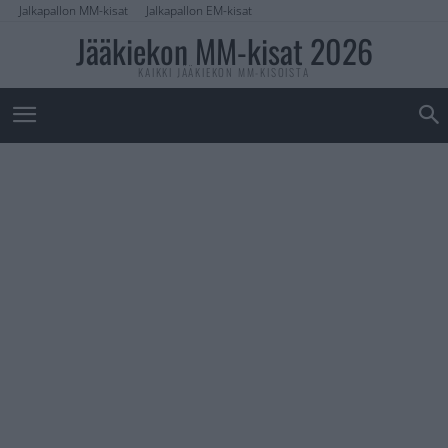
Jalkapallon MM-kisat
Jalkapallon EM-kisat
Jääkiekon MM-kisat 2026
KAIKKI JÄÄKIEKON MM-KISOISTA