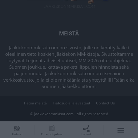
MEISTÄ
Jaakiekonmmkisat.com on sivusto, jolle on kerätty kaikki
oleellinen tieto koskien Jääkiekon MM-kisoja. Sivustoltamme
löytyvät Leijonat-aiheiset uutiset, MM 2026 otteluohjelma,
Suomen joukkue, kattava paketti lippujen hinnoista sekä
paljon muuta. Jaakiekonmmkisat.com on itsenäinen
verkkosivusto, jolla ei ole minkäänlaista yhteyttä IIHF:ään eikä
Suomen Jääkiekkoliittoon.
Tietoa meistä
Tietosuoja ja evästeet
Contact Us
© Jaakiekonmmkisat.com - All rights reserved
Uutiset
Otteluohjelma
Lohkot