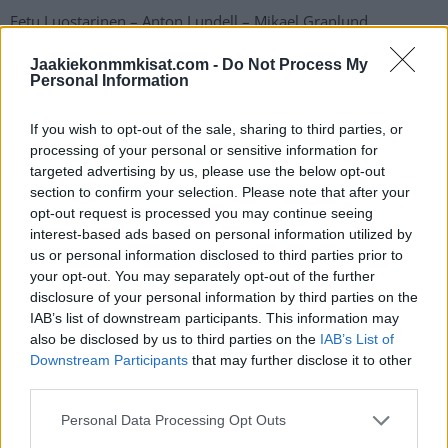
Eetu Luostarinen – Anton Lundell – Mikael Granlund
Jaakiekonmmkisat.com -
Do Not Process My
Teuvo Teräväinen – Erik Haula – Joel Armia
Personal Information
13. hyökkääjä Kaapo Kakko
If you wish to opt-out of the sale, sharing to third parties, or
processing of your personal or sensitive information for
targeted advertising by us, please use the below opt-out
Puolustajat
section to confirm your selection. Please note that after your
opt-out request is processed you may continue seeing
Esa Lindell – Niko Mikkola
interest-based ads based on personal information utilized by
us or personal information disclosed to third parties prior to
your opt-out. You may separately opt-out of the further
Olli Määttä – Henri Jokiharju
disclosure of your personal information by third parties on the
IAB’s list of downstream participants. This information may
Urho Vaakanainen – Nikolas Matinpalo
also be disclosed by us to third parties on the
IAB’s List of
Downstream Participants
that may further disclose it to other
third parties.
7. puolustaja Juuso Välimäki
Personal Data Processing Opt Outs
Maalivahdit