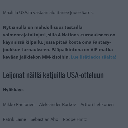
Maalilla USA:ta vastaan aloittanee Juuse Saros.
Nyt sinulla on mahdollisuus testailla
valmentajataitojasi, sillä 4 Nations -turnaukseen on
käynnissä kilpailu, jossa pitää koota oma Fantasy-
joukkue turnaukseen. Pääpalkintona on VIP-matka
kevään jääkiekon MM-kisoihin.
Lue lisätiedot täältä!
Leijonat näillä ketjuilla USA-otteluun
Hyökkäys
Mikko Rantanen – Aleksander Barkov – Artturi Lehkonen
Patrik Laine – Sebastian Aho – Roope Hintz