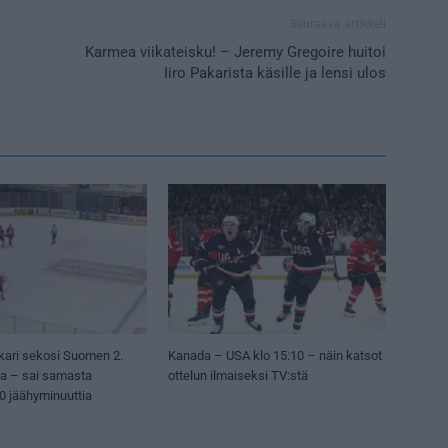
Seuraava artikkeli
–
Karmea viikateisku! – Jeremy Gregoire huitoi
Iiro Pakarista käsille ja lensi ulos
kari sekosi Suomen 2.
Kanada – USA klo 15:10 – näin katsot
sa – sai samasta
ottelun ilmaiseksi TV:stä
50 jäähyminuuttia