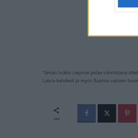
Tämän lisäksi Leijonat pelaa valmistavia ottel
Latvia kahdesti ja myös Ruotsia vastaan luvas
Jaa