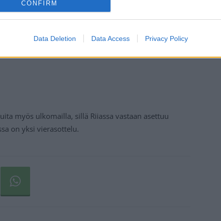
CONFIRM
Data Deletion
Data Access
Privacy Policy
uita myös ulkomailla, sillä Riiassa vastaan asettuu
sa on yksi vierasottelu.