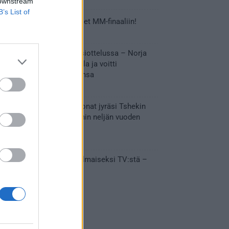
 downstream
B’s List of
Tässä Leijonien kentälliset MM-finaaliin!
31.05.2026 18:37
Huikeaa draamaa pronssiottelussa – Norja
kaatoi Kanadan jatkoajalla ja voitti
ensimmäisen MM-mitalinsa
31.05.2026 18:25
Vakuuttava esitys – Leijonat jyräsi Tshekin
nurin ja eteni mitalipeleihin neljän vuoden
tauon jälkeen
28.05.2026 19:11
Suomi – Tshekki näkyy ilmaiseksi TV:stä –
näin aukeaa live stream
28.05.2026 15:09