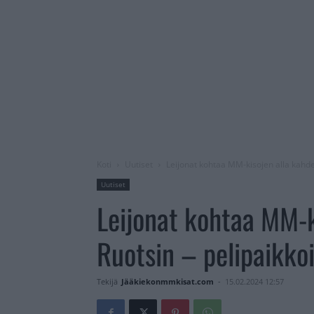
Koti
Uutiset
Leijonat kohtaa MM-kisojen alla kahdes
Uutiset
Leijonat kohtaa MM-k
Ruotsin – pelipaikkoi
Tekijä
Jääkiekonmmkisat.com
-
15.02.2024 12:57