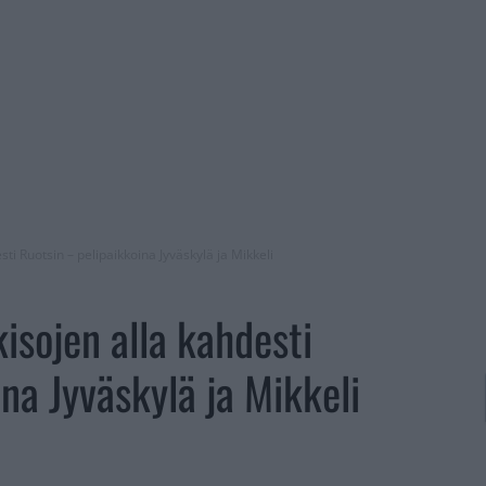
ti Ruotsin – pelipaikkoina Jyväskylä ja Mikkeli
isojen alla kahdesti
na Jyväskylä ja Mikkeli