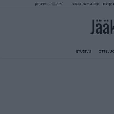
Jalkapallon MM-kisat
Jalkapal
perjantai, 07.08.2026
Jää
ETUSIVU
OTTELU