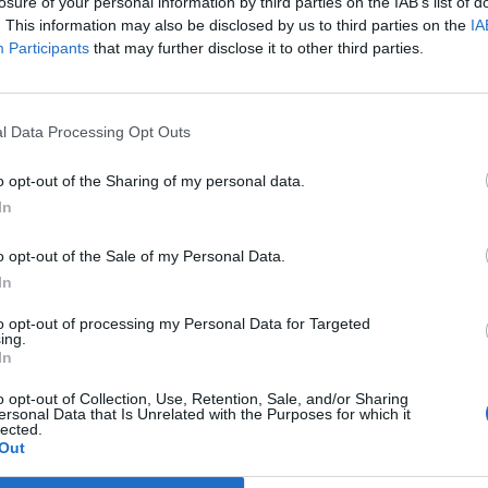
losure of your personal information by third parties on the IAB’s list of
. This information may also be disclosed by us to third parties on the
IA
Participants
that may further disclose it to other third parties.
tusottelua MM-kisoihin Suomessa, kun Ruotsi
n.
l Data Processing Opt Outs
ä Tshekin Prahassa ja Ostravassa. Suomi valmistautuu
o opt-out of the Sharing of my personal data.
tusottelun voimin, sillä ennen MM-kisojen alkua
In
i Suomi pelaa kaksi harjoitusottelua Ruotsia vastaan,
ä.
o opt-out of the Sale of my Personal Data.
In
.30 Jyväskylässä ja perjantaina 19.4. klo 18.30
to opt-out of processing my Personal Data for Targeted
t myyntiin keskiviikkona 28.2. klo 12.00. Jyväskylään
ing.
In
o opt-out of Collection, Use, Retention, Sale, and/or Sharing
ersonal Data that Is Unrelated with the Purposes for which it
Mainos:
lected.
Out