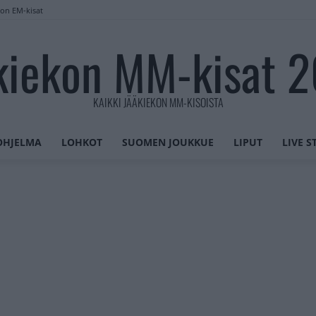
lon EM-kisat
kiekon MM-kisat 
KAIKKI JÄÄKIEKON MM-KISOISTA
OHJELMA
LOHKOT
SUOMEN JOUKKUE
LIPUT
LIVE 