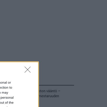
Tuoreimmat uutiset
sonal or
ection to
MM-kullasta käytiin armoton vääntö –
ou may
Leijonat voitti maailmanmestaruuden
 personal
jatkoajalla
out of the
31.05.2026 23:27