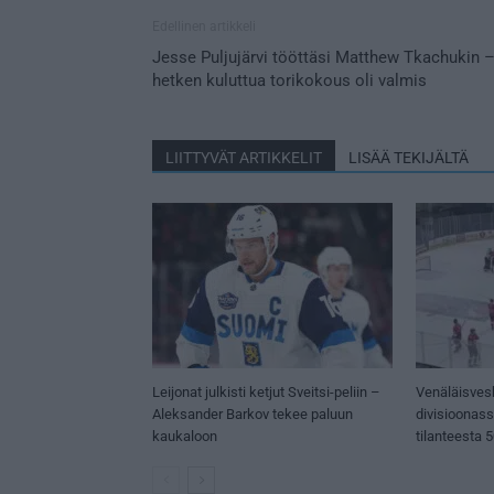
Edellinen artikkeli
Jesse Puljujärvi tööttäsi Matthew Tkachukin 
hetken kuluttua torikokous oli valmis
LIITTYVÄT ARTIKKELIT
LISÄÄ TEKIJÄLTÄ
Leijonat julkisti ketjut Sveitsi-peliin –
Venäläisves
Aleksander Barkov tekee paluun
divisioonas
kaukaloon
tilanteesta 