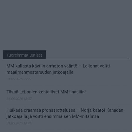
Tuoreimmat uutiset
MM-kullasta käytiin armoton vääntö – Leijonat voitti
maailmanmestaruuden jatkoajalla
31.05.2026 23:27
Tässä Leijonien kentälliset MM-finaaliin!
31.05.2026 18:37
Huikeaa draamaa pronssiottelussa – Norja kaatoi Kanadan
jatkoajalla ja voitti ensimmäisen MM-mitalinsa
31.05.2026 18:25