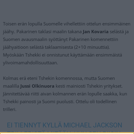
Toisen erän lopulla Suomelle vihellettiin ottelun ensimmäinen
jäähy. Pakarinen taklasi maalin takana
Jan Kovaria
selästä ja
Suomen avausmaalin syöttänyt Pakarinen komennettiin
jäähyaitioon selästä taklaamisesta (2+10 minuuttia).
Myöskään Tshekki ei onnistunut käyttämään ensimmäistä
ylivoimamahdollisuuttaan.
Kolmas erä eteni Tshekin komennossa, mutta Suomen
maalilla
Jussi Olkinuora
kesti mainiosti Tshekin yritykset.
Jännitettävää riitti aivan kolmannen erän lopulle saakka, kun
Tshekki painosti ja Suomi puolusti. Ottelu oli todellinen
trilleri.
EI TIENNYT KYLLÄ MICHAEL JACKSON