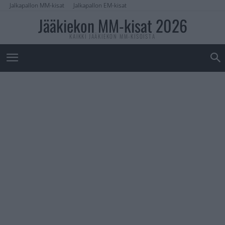
Jalkapallon MM-kisat
Jalkapallon EM-kisat
Jääkiekon MM-kisat 2026
KAIKKI JÄÄKIEKON MM-KISOISTA