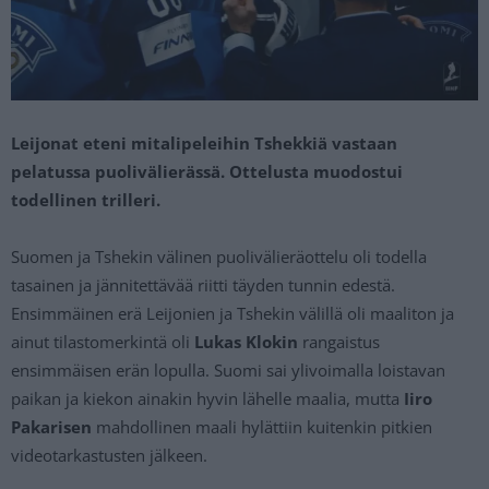
Leijonat eteni mitalipeleihin Tshekkiä vastaan
pelatussa puolivälierässä. Ottelusta muodostui
todellinen trilleri.
Suomen ja Tshekin välinen puolivälieräottelu oli todella
tasainen ja jännitettävää riitti täyden tunnin edestä.
Ensimmäinen erä Leijonien ja Tshekin välillä oli maaliton ja
ainut tilastomerkintä oli
Lukas Klokin
rangaistus
ensimmäisen erän lopulla. Suomi sai ylivoimalla loistavan
paikan ja kiekon ainakin hyvin lähelle maalia, mutta
Iiro
Pakarisen
mahdollinen maali hylättiin kuitenkin pitkien
videotarkastusten jälkeen.