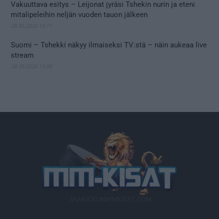
Vakuuttava esitys – Leijonat jyräsi Tshekin nurin ja eteni
mitalipeleihin neljän vuoden tauon jälkeen
28.05.2026 19:11
Suomi – Tshekki näkyy ilmaiseksi TV:stä – näin aukeaa live
stream
28.05.2026 15:09