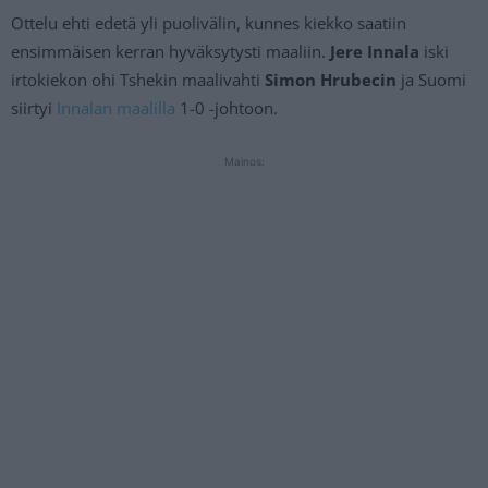
Ottelu ehti edetä yli puolivälin, kunnes kiekko saatiin
ensimmäisen kerran hyväksytysti maaliin.
Jere Innala
iski
irtokiekon ohi Tshekin maalivahti
Simon Hrubecin
ja Suomi
siirtyi
Innalan maalilla
1-0 -johtoon.
Mainos: