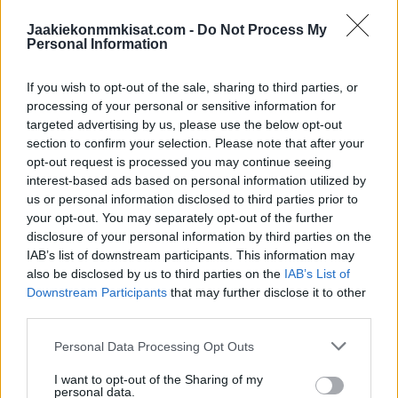
TRILLERISTÄ MITÄÄN, KUN SEN BIISIN
KIRJOITTI.
#MMKISAT
#LEIJONAT
Jaakiekonmmkisat.com -
Do Not Process My
Personal Information
— Itkonen (@Habachu)
June 3, 2021
If you wish to opt-out of the sale, sharing to third parties, or
processing of your personal or sensitive information for
Jos twiitti ei näy laitteellasi voit katsoa sen suoraan
Twitteristä
.
targeted advertising by us, please use the below opt-out
section to confirm your selection. Please note that after your
opt-out request is processed you may continue seeing
Tshekki otti maalivahdin pois yli kaksi minuuttia ennen
interest-based ads based on personal information utilized by
loppua ja pääsi hakemaan tasoitusta kuudella viittä vastaan.
us or personal information disclosed to third parties prior to
Leijonat taisteli kuitenkin loppuun saakka upeasti ja selvitti
your opt-out. You may separately opt-out of the further
tiensä neljän parhaan joukkoon.
disclosure of your personal information by third parties on the
IAB’s list of downstream participants. This information may
also be disclosed by us to third parties on the
IAB’s List of
Leijonat eteni mitalipeleihin hallitsevana maailmanmestarina
Downstream Participants
that may further disclose it to other
ja se pääsee hakemaan lauantaina semifinaalissa paikkaa
third parties.
jälleen finaalissa. Suomi kohtaa semifinaalissa Saksan, kun
Personal Data Processing Opt Outs
Kanada kaatoi omassa iltaottelussaan Venäjän. Toisessa
semifinaalissa vastakkain ovat Pohjois-Amerikan maat
I want to opt-out of the Sharing of my
personal data.