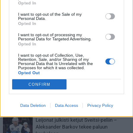
Yhdysvallat ja Kanada.
Opted In
I want to opt-out of the Sale of my
Personal Data.
Opted In
I want to opt-out of processing my
Personal Data for Targeted Advertising.
Opted In
I want to opt-out of Collection, Use,
Retention, Sale, and/or Sharing of my
Edellinen artikkeli
Seuraava artikkeli
Personal Data that Is Unrelated with the
Purposes for which it was collected.
Jere Innala vei Suomen johtoon
USA ja Kanada iskevät yhteen –
Opted Out
Tshekkiä vastaan – katso
tässä live stream matsiin!
video!
CONFIRM
LIITTYVÄT ARTIKKELIT
LISÄÄ TEKIJÄLTÄ
Data Deletion
Data Access
Privacy Policy
Leijonat julkisti ketjut Sveitsi-peliin –
Aleksander Barkov tekee paluun