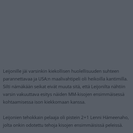
Leijonille jäi varsinkin kiekollisen huolellisuuden suhteen
parannettavaa ja USA:n maalivahtipeli oli heikoilla kantimilla.
Silti nämäkään seikat eivät muuta sitä, että Leijonilta nähtiin
varsin vakuuttava esitys näiden MM-kisojen ensimmäisessä
kohtaamisessa ison kiekkomaan kanssa.
Leijonien tehokkain pelaaja oli pistein 2+1 Lenni Hämeenaho,
jolta onkin odotettu tehoja kisojen ensimmäisissä peleissä.