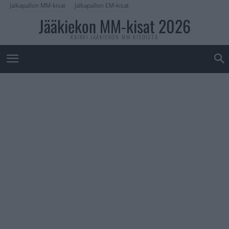
Jalkapallon MM-kisat
Jalkapallon EM-kisat
Jääkiekon MM-kisat 2026
KAIKKI JÄÄKIEKON MM-KISOISTA