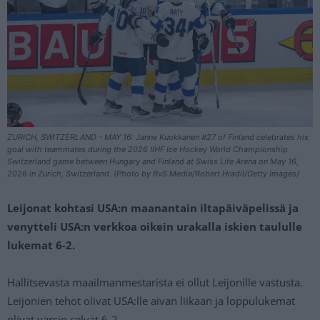
ZURICH, SWITZERLAND - MAY 16: Janne Kuokkanen #27 of Finland celebrates his
goal with teammates during the 2026 IIHF Ice Hockey World Championship
Switzerland game between Hungary and Finland at Swiss Life Arena on May 16,
2026 in Zurich, Switzerland. (Photo by RvS.Media/Robert Hradil/Getty Images)
Leijonat kohtasi USA:n maanantain iltapäiväpelissä ja
venytteli USA:n verkkoa oikein urakalla iskien taululle
lukemat 6-2.
Hallitsevasta maailmanmestarista ei ollut Leijonille vastusta.
Leijonien tehot olivat USA:lle aivan liikaan ja loppulukemat
olivat varsin selvät 6-2.