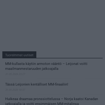
Tuoreimmat uutiset
MM-kullasta käytiin armoton vääntö – Leijonat voitti
maailmanmestaruuden jatkoajalla
31.05.2026 23:27
Tässä Leijonien kentälliset MM-finaaliin!
31.05.2026 18:37
Huikeaa draamaa pronssiottelussa – Norja kaatoi Kanadan
jatkoajalla ja voitti ensimmäisen MM-mitalinsa