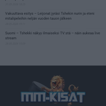
31.05.2026 18:25
Vakuuttava esitys – Leijonat jyräsi Tshekin nurin ja eteni
mitalipeleihin neljän vuoden tauon jälkeen
28.05.2026 19:11
Suomi – Tshekki näkyy ilmaiseksi TV:stä – näin aukeaa live
stream
28.05.2026 15:09