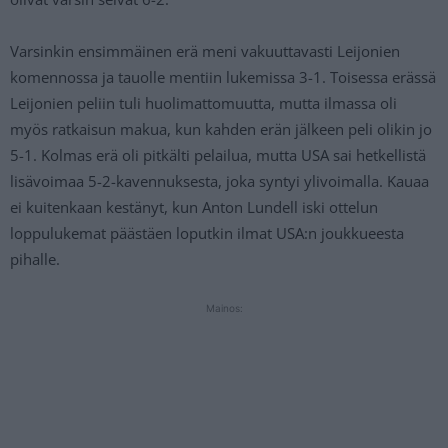
Varsinkin ensimmäinen erä meni vakuuttavasti Leijonien
komennossa ja tauolle mentiin lukemissa 3-1. Toisessa erässä
Leijonien peliin tuli huolimattomuutta, mutta ilmassa oli
myös ratkaisun makua, kun kahden erän jälkeen peli olikin jo
5-1. Kolmas erä oli pitkälti pelailua, mutta USA sai hetkellistä
lisävoimaa 5-2-kavennuksesta, joka syntyi ylivoimalla. Kauaa
ei kuitenkaan kestänyt, kun Anton Lundell iski ottelun
loppulukemat päästäen loputkin ilmat USA:n joukkueesta
pihalle.
Mainos: