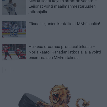
MM-kullasta käytiin armoton vääntö –
Leijonat voitti maailmanmestaruuden
jatkoajalla
Tässä Leijonien kentälliset MM-finaaliin!
Huikeaa draamaa pronssiottelussa –
Norja kaatoi Kanadan jatkoajalla ja voitti
ensimmäisen MM-mitalinsa