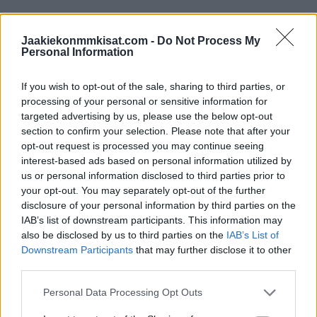
Leijonien ohjelmassa on seuraavaksi kaksi välipäivää, kun
ottelu Latviaa vastaan käydään vasta torstaina.
Jaakiekonmmkisat.com -
Do Not Process My
Personal Information
Leijonat ei jättänyt USA:lle mitään
If you wish to opt-out of the sale, sharing to third parties, or
mahdollisuuksia:
processing of your personal or sensitive information for
targeted advertising by us, please use the below opt-out
section to confirm your selection. Please note that after your
opt-out request is processed you may continue seeing
interest-based ads based on personal information utilized by
us or personal information disclosed to third parties prior to
your opt-out. You may separately opt-out of the further
disclosure of your personal information by third parties on the
IAB’s list of downstream participants. This information may
also be disclosed by us to third parties on the
IAB’s List of
Downstream Participants
that may further disclose it to other
third parties.
Personal Data Processing Opt Outs