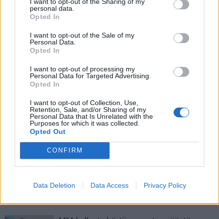
I want to opt-out of the Sharing of my
personal data.
Tsekkaa myös:
Tässä USA:n joukkue vuoden 2026 jääkiekon
Opted In
MM-kisoihin!
I want to opt-out of the Sale of my
Personal Data.
Opted In
I want to opt-out of processing my
Personal Data for Targeted Advertising.
Opted In
I want to opt-out of Collection, Use,
Retention, Sale, and/or Sharing of my
Personal Data that Is Unrelated with the
Purposes for which it was collected.
Edellinen artikkeli
Seuraava artikkeli
Opted Out
Ensimmäinen iso testi koittaa
Leijonien pakka elää – Urho
– tässä Leijonien kokoonpano
Vaakanainen sivussa, näin Antti
CONFIRM
USA-otteluun
Pennanen muokkasi ketjuja
Data Deletion
Data Access
Privacy Policy
LIITTYVÄT ARTIKKELIT
LISÄÄ TEKIJÄLTÄ