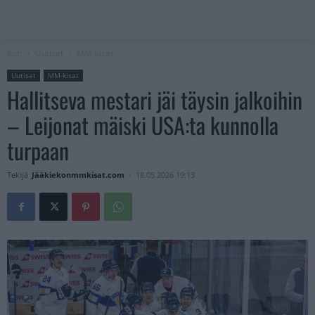
Koti
Uutiset
MM-kisat
Uutiset
MM-kisat
Hallitseva mestari jäi täysin jalkoihin
– Leijonat mäiski USA:ta kunnolla
turpaan
Tekijä
Jääkiekonmmkisat.com
-
18.05.2026 19:13