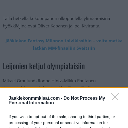
Tällä hetkellä kokoonpanon ulkopuolella ylimääräisinä
hyökkääjinä ovat Oliver Kapanen ja Joel Kiviranta.
Jääkiekon Fantasy Milanon talvikisoihin – voita matka
lätkän MM-finaaliin Sveitsiin
Leijonien ketjut olympialaisiin
Mikael Granlund–Roope Hintz–Mikko Rantanen
Artturi Lehkonen–Sebastian Aho–Teuvo Teräväinen
Eetu Luostarinen–Anton Lundell–Kaapo Kakko
Jaakiekonmmkisat.com -
Do Not Process My
Eeli Tolvanen–Erik Haula–Joel Armia
Personal Information
If you wish to opt-out of the sale, sharing to third parties, or
processing of your personal or sensitive information for