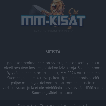
MEISTÄ
Jaakiekonmmkisat.com on sivusto, jolle on kerätty kaikki
oleellinen tieto koskien Jääkiekon MM-kisoja. Sivustoltamme
löytyvät Leijonat-aiheiset uutiset, MM 2026 otteluohjelma,
Suomen joukkue, kattava paketti lippujen hinnoista sekä
paljon muuta. Jaakiekonmmkisat.com on itsenäinen
verkkosivusto, jolla ei ole minkäänlaista yhteyttä IIHF:ään eikä
Suomen Jääkiekkoliittoon.
Tietoa meistä
Tietosuoja ja evästeet
Contact Us