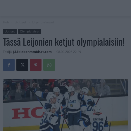
Koti
Uutiset
Olympialaiset
Uutiset
Olympialaiset
Tässä Leijonien ketjut olympialaisiin!
Tekijä
Jääkiekonmmkisat.com
-
08.02.2026 22:49