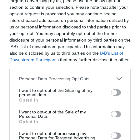
targeted advertising by us, please use the below opt-out
Puolustus
section to confirm your selection. Please note that after your
opt-out request is processed you may continue seeing
Esa Lindell–Miro Heiskanen
interest-based ads based on personal information utilized by
us or personal information disclosed to third parties prior to
Niko Mikkola–Rasmus Ristolainen
your opt-out. You may separately opt-out of the further
Olli Määttä–Henri Jokiharju
disclosure of your personal information by third parties on the
Mikko Lehtonen–Nikolas Matinpalo
IAB’s list of downstream participants. This information may
also be disclosed by us to third parties on the
IAB’s List of
Downstream Participants
that may further disclose it to other
third parties.
Personal Data Processing Opt Outs
I want to opt-out of the Sharing of my
personal data.
Opted In
I want to opt-out of the Sale of my
Personal Data.
Opted In
Edellinen artikkeli
Seuraava artikkeli
I want to opt-out of processing my
Tässä Ranskan joukkue
Tässä Kanadan ketjut
Personal Data for Targeted Advertising.