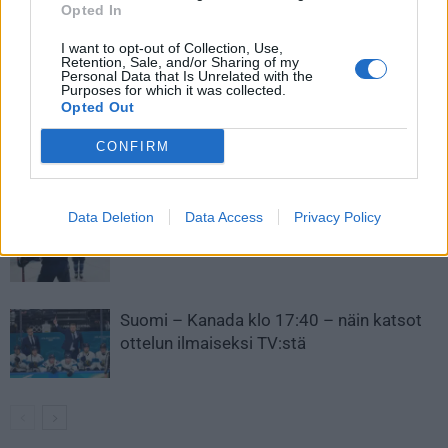
jääkiekon olympialaisiin!
olympialaisiin!
Opted In
I want to opt-out of Collection, Use,
Retention, Sale, and/or Sharing of my
LIITTYVÄT ARTIKKELIT
LISÄÄ TEKIJÄLTÄ
Personal Data that Is Unrelated with the
Purposes for which it was collected.
Opted Out
Kanada – USA klo 15:10 – näin katsot
CONFIRM
ottelun ilmaiseksi TV:stä
Data Deletion
Data Access
Privacy Policy
Ketjut olympiavälierään julki! Näillä Suomi
ja Kanada hyppäävät kaukaloon
Suomi – Kanada klo 17:40 – näin katsot
ottelun ilmaiseksi TV:stä