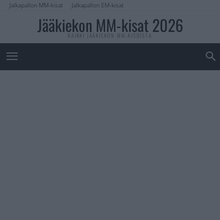
Jalkapallon MM-kisat
Jalkapallon EM-kisat
Jääkiekon MM-kisat 2026
KAIKKI JÄÄKIEKON MM-KISOISTA