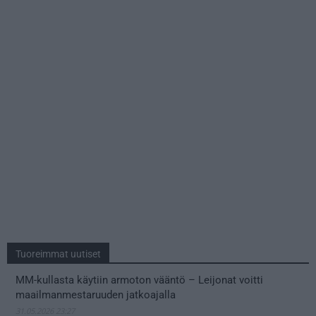
Tuoreimmat uutiset
MM-kullasta käytiin armoton vääntö – Leijonat voitti
maailmanmestaruuden jatkoajalla
31.05.2026 23:27