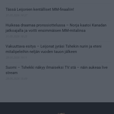
Tässä Leijonien kentälliset MM-finaaliin!
31.05.2026 18:37
Huikeaa draamaa pronssiottelussa – Norja kaatoi Kanadan
jatkoajalla ja voitti ensimmäisen MM-mitalinsa
31.05.2026 18:25
Vakuuttava esitys – Leijonat jyräsi Tshekin nurin ja eteni
mitalipeleihin neljän vuoden tauon jälkeen
28.05.2026 19:11
Suomi – Tshekki näkyy ilmaiseksi TV:stä – näin aukeaa live
stream
28.05.2026 15:09