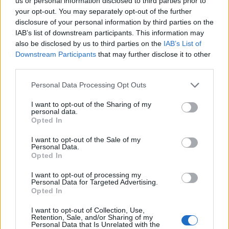
kautta. Selostajat peleihin julkistetaan myöhemmin.
us or personal information disclosed to third parties prior to
your opt-out. You may separately opt-out of the further
disclosure of your personal information by third parties on the
IAB’s list of downstream participants. This information may
also be disclosed by us to third parties on the
IAB’s List of
Downstream Participants
that may further disclose it to other
third parties.
Personal Data Processing Opt Outs
I want to opt-out of the Sharing of my
Edellinen artikkeli
Seuraava artikkeli
personal data.
Opted In
Mistä jääkiekon fanikulttuuri
Veli-Matti Savinainen kiukutteli
muodostuu?
itsensä suihkuun – katso
I want to opt-out of the Sale of my
tilanne
Personal Data.
Opted In
I want to opt-out of processing my
LIITTYVÄT ARTIKKELIT
LISÄÄ TEKIJÄLTÄ
Personal Data for Targeted Advertising.
Opted In
Leijonat julkisti ketjut Sveitsi-peliin –
I want to opt-out of Collection, Use,
Retention, Sale, and/or Sharing of my
Aleksander Barkov tekee paluun
Personal Data that Is Unrelated with the