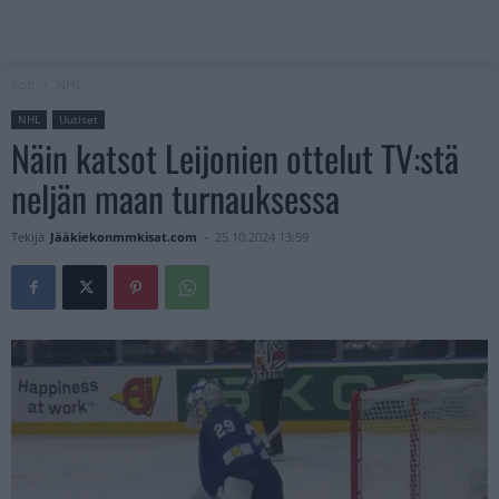
Koti
NHL
NHL
Uutiset
Näin katsot Leijonien ottelut TV:stä
neljän maan turnauksessa
Tekijä
Jääkiekonmmkisat.com
-
25.10.2024 13:59