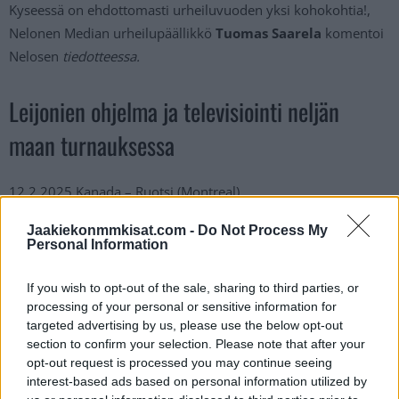
Kyseessä on ehdottomasti urheiluvuoden yksi kohokohtia!,
Nelonen Median urheilupäällikkö
Tuomas Saarela
komentoi
Nelosen
tiedotteessa.
Leijonien ohjelma ja televisiointi neljän
maan turnauksessa
12.2.2025 Kanada – Ruotsi (Montreal)
13.2.2025 USA – Suomi (Montreal)
Jaakiekonmmkisat.com -
Do Not Process My
15.2.2025 Suomi – Ruotsi (Montreal)
Personal Information
15.2.2025 USA – Kanada (Montreal)
17.2.2025 Suomi – Kanada (Boston)
If you wish to opt-out of the sale, sharing to third parties, or
17.2.2025 USA – Ruotsi (Boston)
processing of your personal or sensitive information for
targeted advertising by us, please use the below opt-out
20.2.2025 Finaali
section to confirm your selection. Please note that after your
opt-out request is processed you may continue seeing
Kaikki ottelut näkyvät suorana lähetyksenä Ruudun ja Nelosen
interest-based ads based on personal information utilized by