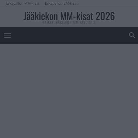
Jalkapallon MM-kisat
Jalkapallon EM-kisat
Jääkiekon MM-kisat 2026
KAIKKI JÄÄKIEKON MM-KISOISTA