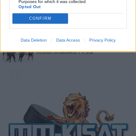
kaukaloon
Purposes for which it was collected.
Opted Out
Venäläisveskari sekosi Suomen 2.
CONFIRM
divisioonassa – sai samasta tilanteesta
50 jäähyminuuttia
Data Deletion
Data Access
Privacy Policy
Kanada – USA klo 15:10 – näin katsot
ottelun ilmaiseksi TV:stä