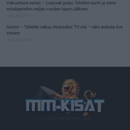
Vakuuttava esitys – Leijonat jyräsi Tshekin nurin ja eteni
mitalipeleihin neljän vuoden tauon jälkeen
28.05.2026 19:11
Suomi – Tshekki näkyy ilmaiseksi TV:stä – näin aukeaa live
stream
28.05.2026 15:09