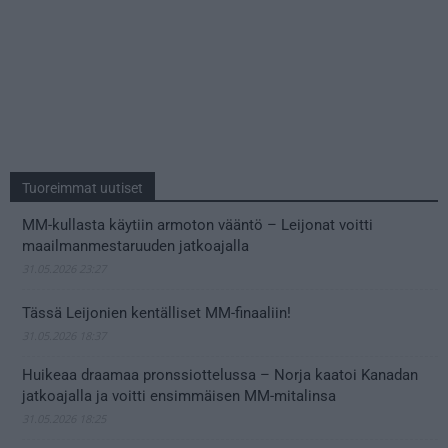
Tuoreimmat uutiset
MM-kullasta käytiin armoton vääntö – Leijonat voitti
maailmanmestaruuden jatkoajalla
31.05.2026 23:27
Tässä Leijonien kentälliset MM-finaaliin!
31.05.2026 18:37
Huikeaa draamaa pronssiottelussa – Norja kaatoi Kanadan
jatkoajalla ja voitti ensimmäisen MM-mitalinsa
31.05.2026 18:25