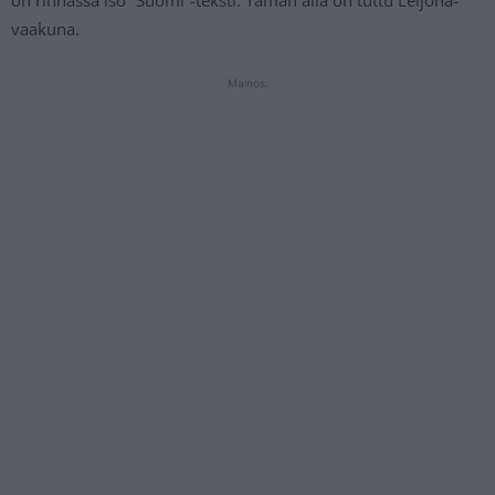
on rinnassa iso ”Suomi”-teksti. Tämän alla on tuttu Leijona-
vaakuna.
Mainos: