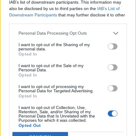
IAB’s list of downstream participants. This information may
also be disclosed by us to third parties on the
IAB’s List of
Downstream Participants
that may further disclose it to other
third parties.
Edellinen artikkeli
Seuraava artikkeli
Taklaus jysähti suoraan
Mistä jääkiekon fanikulttuuri
Personal Data Processing Opt Outs
numeroihin – HIFK:n Micke-Max
muodostuu?
Åsten lensi ulos, Ville Peltonen
I want to opt-out of the Sharing of my
personal data.
raivostui tuomiosta
Opted In
I want to opt-out of the Sale of my
Personal Data.
LIITTYVÄT ARTIKKELIT
LISÄÄ TEKIJÄLTÄ
Opted In
I want to opt-out of processing my
Leijonat julkisti ketjut Sveitsi-peliin –
Personal Data for Targeted Advertising.
Aleksander Barkov tekee paluun
Opted In
kaukaloon
I want to opt-out of Collection, Use,
Retention, Sale, and/or Sharing of my
Personal Data that Is Unrelated with the
Venäläisveskari sekosi Suomen 2.
Purposes for which it was collected.
divisioonassa – sai samasta tilanteesta
Opted Out
50 jäähyminuuttia