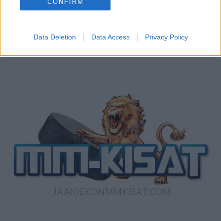
CONFIRM
Kanada – USA klo 15:10 – näin katsot
ottelun ilmaiseksi TV:stä
Data Deletion
Data Access
Privacy Policy