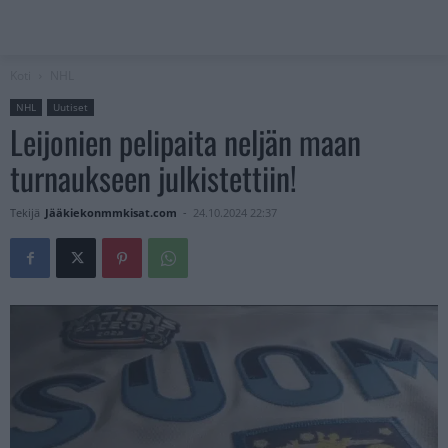
Koti
NHL
NHL
Uutiset
Leijonien pelipaita neljän maan
turnaukseen julkistettiin!
Tekijä
Jääkiekonmmkisat.com
-
24.10.2024 22:37