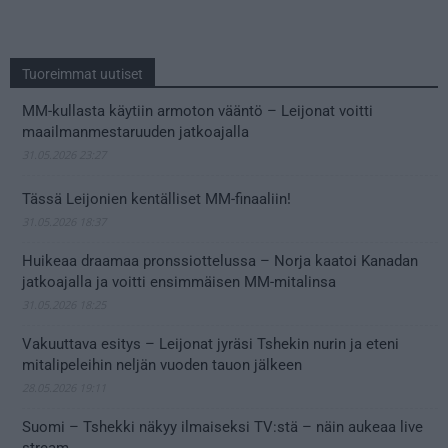
Tuoreimmat uutiset
MM-kullasta käytiin armoton vääntö – Leijonat voitti
maailmanmestaruuden jatkoajalla
31.05.2026 23:27
Tässä Leijonien kentälliset MM-finaaliin!
31.05.2026 18:37
Huikeaa draamaa pronssiottelussa – Norja kaatoi Kanadan
jatkoajalla ja voitti ensimmäisen MM-mitalinsa
31.05.2026 18:25
Vakuuttava esitys – Leijonat jyräsi Tshekin nurin ja eteni
mitalipeleihin neljän vuoden tauon jälkeen
28.05.2026 19:11
Suomi – Tshekki näkyy ilmaiseksi TV:stä – näin aukeaa live