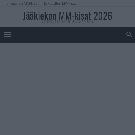
Jalkapallon MM-kisat
Jalkapallon EM-kisat
Jääkiekon MM-kisat 2026
KAIKKI JÄÄKIEKON MM-KISOISTA