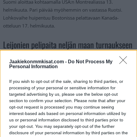
Suomi aloittaa kohtaamalla USA:n Montrealiassa 13.
helmikuuta. Pari päivää myöhemmin on vastassa Ruotsi.
Lohkovaihe huipentuu Bostonissa pelattavaan Kanada-
otteluun 17. helmikuuta.
Leijonien pelipaita neljän maan turnaukseen
THOUGHTS ON THE FOUR NATIONS
Jaakiekonmmkisat.com -
Do Not Process My
Personal Information
FACE-OFF JERSEYS?
PIC.TWITTER.COM/EFVHQI6UUP
If you wish to opt-out of the sale, sharing to third parties, or
processing of your personal or sensitive information for
targeted advertising by us, please use the below opt-out
— Spittin' Chiclets (@spittinchiclets)
October 23, 2024
section to confirm your selection. Please note that after your
opt-out request is processed you may continue seeing
interest-based ads based on personal information utilized by
us or personal information disclosed to third parties prior to
your opt-out. You may separately opt-out of the further
disclosure of your personal information by third parties on the