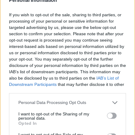
Personal Information
Pe 28.3. klo 17:00 Jukurit – Pelicans
La 29.3. klo 17:00 Pelicans – Jukurit (Tarvittaessa)
If you wish to opt-out of the sale, sharing to third parties, or
Ti 1.4. klo 18:30 Jukurit – Pelicans (Tarvittaessa)
processing of your personal or sensitive information for
Pe 4.4. klo 18:30 Pelicans – Jukurit (Tarvittaessa)
targeted advertising by us, please use the below opt-out
section to confirm your selection. Please note that after your
opt-out request is processed you may continue seeing
Liiga-karsinnat (paras seitsemästä): 8.4. – 22.4.
interest-based ads based on personal information utilized by
us or personal information disclosed to third parties prior to
Ti 8.4. klo 18:30 Pelicans – Jokerit
your opt-out. You may separately opt-out of the further
disclosure of your personal information by third parties on the
To 10.4. klo 18:30 Jokerit – Pelicans
IAB’s list of downstream participants. This information may
La 12.4. klo 17:00 Pelicans – Jokerit
also be disclosed by us to third parties on the
IAB’s List of
Ti 15.4. klo 18:30 Jokerit – Pelicans
Downstream Participants
that may further disclose it to other
To 17.4. klo 18:30 Pelicans – Jokerit (tarvittaessa)
third parties.
La 19.4. klo 17:00 Jokerit – Pelicans (tarvittaessa)
Personal Data Processing Opt Outs
Ti 22.4. klo 18:30 Pelicans – Jokerit (tarvittaessa)
I want to opt-out of the Sharing of my
personal data.
Opted In
I want to opt-out of the Sale of my