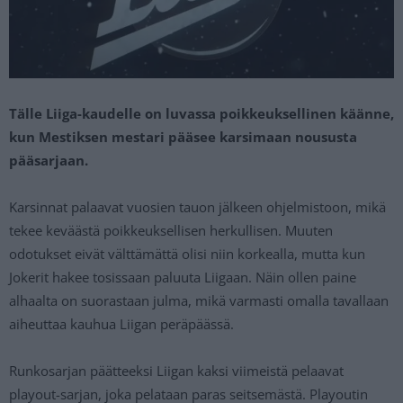
Tälle Liiga-kaudelle on luvassa poikkeuksellinen käänne,
kun Mestiksen mestari pääsee karsimaan noususta
pääsarjaan.
Karsinnat palaavat vuosien tauon jälkeen ohjelmistoon, mikä
tekee keväästä poikkeuksellisen herkullisen. Muuten
odotukset eivät välttämättä olisi niin korkealla, mutta kun
Jokerit hakee tosissaan paluuta Liigaan. Näin ollen paine
alhaalta on suorastaan julma, mikä varmasti omalla tavallaan
aiheuttaa kauhua Liigan peräpäässä.
Runkosarjan päätteeksi Liigan kaksi viimeistä pelaavat
playout-sarjan, joka pelataan paras seitsemästä. Playoutin