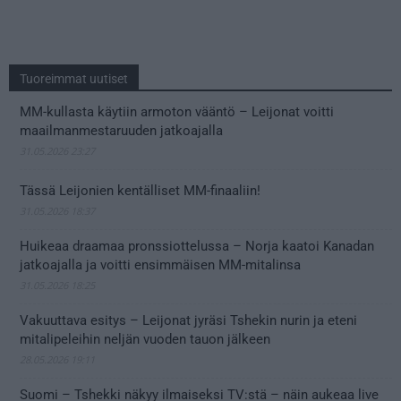
Tuoreimmat uutiset
MM-kullasta käytiin armoton vääntö – Leijonat voitti
maailmanmestaruuden jatkoajalla
31.05.2026 23:27
Tässä Leijonien kentälliset MM-finaaliin!
31.05.2026 18:37
Huikeaa draamaa pronssiottelussa – Norja kaatoi Kanadan
jatkoajalla ja voitti ensimmäisen MM-mitalinsa
31.05.2026 18:25
Vakuuttava esitys – Leijonat jyräsi Tshekin nurin ja eteni
mitalipeleihin neljän vuoden tauon jälkeen
28.05.2026 19:11
Suomi – Tshekki näkyy ilmaiseksi TV:stä – näin aukeaa live