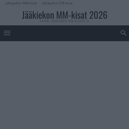
Jalkapallon MM-kisat
Jalkapallon EM-kisat
Jääkiekon MM-kisat 2026
KAIKKI JÄÄKIEKON MM-KISOISTA