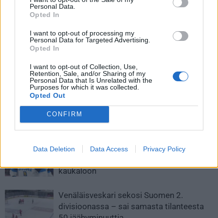
Personal Data.
Opted In
I want to opt-out of processing my
Personal Data for Targeted Advertising.
Opted In
Edellinen artikkeli
Seuraava artikkeli
I want to opt-out of Collection, Use,
Liigan pudotuspelit 2025 –
Montako pistettä Leijonat kerää
Retention, Sale, and/or Sharing of my
tässä kaikki päivämäärät ja
4 Nations -turnauksessa?
Personal Data that Is Unrelated with the
Purposes for which it was collected.
aikataulut
Opted Out
CONFIRM
LIITTYVÄT ARTIKKELIT
LISÄÄ TEKIJÄLTÄ
Leijonat julkisti ketjut Sveitsi-peliin –
Data Deletion
Data Access
Privacy Policy
Aleksander Barkov tekee paluun
kaukaloon
Venäläisveskari sekosi Suomen 2.
divisioonassa – sai samasta tilanteesta
50 jäähyminuuttia