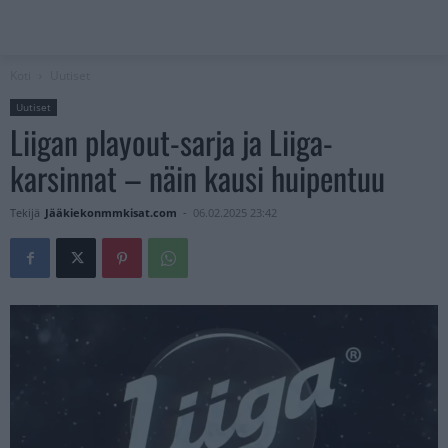
Koti
Uutiset
Uutiset
Liigan playout-sarja ja Liiga-
karsinnat – näin kausi huipentuu
Tekijä
Jääkiekonmmkisat.com
-
06.02.2025 23:42