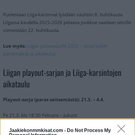
Puolestaan Liiga-karsinnat lyödään vauhtiin 8. huhtikuuta.
Liigassa kaudella 2025-2026 pelaava joukkue saadaan selville
viimeistään 22. huhtikuuta.
Lue myös:
Liigan pudotuspelit 2025 – tässä kaikki
päivämäärät ja aikataulut
Liigan playout-sarjan ja Liiga-karsintojen
aikataulu
Playout-sarja (paras seitsemästä): 21.3. – 4.4.
Pe 21.3. klo 18:30 Pelicans – Jukurit
La 22.3. klo 17:00 Jukurit – Pelicans
Jaakiekonmmkisat.com -
Do Not Process My
Ti 25.3. klo 18:30 Pelicans – Jukurit