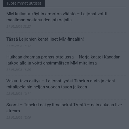
Tuoreimmat uutiset
MM-kullasta käytiin armoton vääntö – Leijonat voitti
maailmanmestaruuden jatkoajalla
31.05.2026 23:27
Tässä Leijonien kentälliset MM-finaaliin!
31.05.2026 18:37
Huikeaa draamaa pronssiottelussa – Norja kaatoi Kanadan
jatkoajalla ja voitti ensimmäisen MM-mitalinsa
31.05.2026 18:25
Vakuuttava esitys – Leijonat jyräsi Tshekin nurin ja eteni
mitalipeleihin neljän vuoden tauon jälkeen
28.05.2026 19:11
Suomi – Tshekki näkyy ilmaiseksi TV:stä – näin aukeaa live
stream
28.05.2026 15:09