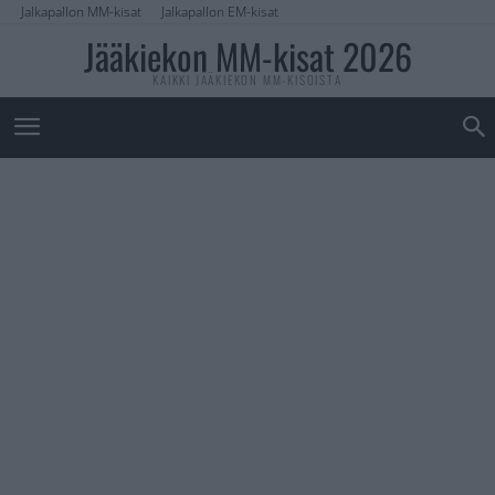
Jalkapallon MM-kisat
Jalkapallon EM-kisat
Jääkiekon MM-kisat 2026
KAIKKI JÄÄKIEKON MM-KISOISTA