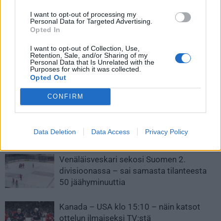
Edellinen artikkeli
Seuraava artikkeli
I want to opt-out of processing my
Matthew Tkachuk pelasi
Kekäläinen antoi ylennyksen –
Personal Data for Targeted Advertising.
Opted In
pahasti loukkaantuneena –
Niklas Bäckström
”Hän ei pystynyt pukeutumaan
Columbuksen
I want to opt-out of Collection, Use,
itse”
maalivahtivalmentajaksi
Retention, Sale, and/or Sharing of my
Personal Data that Is Unrelated with the
Purposes for which it was collected.
Opted Out
LIITTYVÄT ARTIKKELIT
LISÄÄ TEKIJÄLTÄ
CONFIRM
Leijonat julkisti ketjut Sveitsi-peliin –
Aleksander Barkov tekee paluun
Data Deletion
Data Access
Privacy Policy
kaukaloon
Venäläisveskari sekosi Suomen 2.
divisioonassa – sai samasta tilanteesta
50 jäähyminuuttia
Kanada – USA klo 15:10 – näin katsot
ottelun ilmaiseksi TV:stä