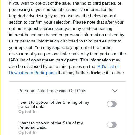
If you wish to opt-out of the sale, sharing to third parties, or
processing of your personal or sensitive information for
La 16.9. Ilves – HPK
targeted advertising by us, please use the below opt-out
La 16.9. Jukurit – JYP
section to confirm your selection. Please note that after your
La 16.9. KooKoo – SaiPa
opt-out request is processed you may continue seeing
interest-based ads based on personal information utilized by
La 16.9. Lukko – HIFK
us or personal information disclosed to third parties prior to
La 16.9. Pelicans – Kärpät
your opt-out. You may separately opt-out of the further
La 16.9. TPS – Sport
disclosure of your personal information by third parties on the
La 16.9. Ässät – KalPa
IAB’s list of downstream participants. This information may
also be disclosed by us to third parties on the
IAB’s List of
Downstream Participants
that may further disclose it to other
Liigan runkosarjan koko otteluohjelmaan
TÄSTÄ
!
third parties.
Personal Data Processing Opt Outs
I want to opt-out of the Sharing of my
personal data.
Opted In
I want to opt-out of the Sale of my
Personal Data.
Opted In