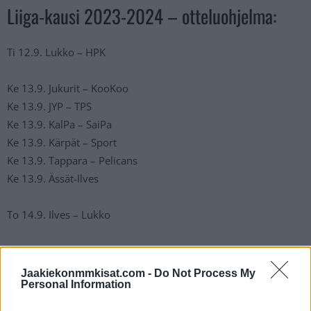
Liiga-kausi 2023-2024 – otteluohjelma:
Ti 12.9. Lukko – HPK
Ke 13.9. Jukurit – KooKoo
Ke 13.9. JYP – TPS
Ke 13.9. KalPa – SaiPa
Ke 13.9. Kärpät – Sport
Ke 13.9. Tappara – Pelicans
Ke 13.9. Ässät-Ilves
To 14.9. Ilves – Lukko
Pe 15.9. HPK – TPS
Pe 15.9. SaiPa – KooKoo
Jaakiekonmmkisat.com -
Do Not Process My
Personal Information
Pe 15.9. Sport – Ässät
Pe 15.9. Tappara – HIFK