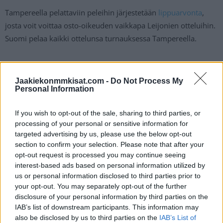
Tampereella pelattaviin peleihin järjestetään
lippuarvonta
,
josta voit voittaa osto-oikeuden vaikkapa Leijonien otteluihin.
Suomi pelaa kaikki ottelunsa turnauksessa Tampereella.
Helsingissä pelattaviin otteluihin on sen sijaan käynnistetty
lipunmyynti.
Jaakiekonmmkisat.com -
Do Not Process My
Personal Information
Jääkiekon MM-kisat pelataan 13.–29.5. Tampereella ja
If you wish to opt-out of the sale, sharing to third parties, or
Helsingissä. Katso ensi vuoden
MM-kisojen lohkot
sekä
processing of your personal or sensitive information for
otteluohjelma
!
targeted advertising by us, please use the below opt-out
section to confirm your selection. Please note that after your
opt-out request is processed you may continue seeing
interest-based ads based on personal information utilized by
us or personal information disclosed to third parties prior to
your opt-out. You may separately opt-out of the further
disclosure of your personal information by third parties on the
IAB’s list of downstream participants. This information may
also be disclosed by us to third parties on the
IAB’s List of