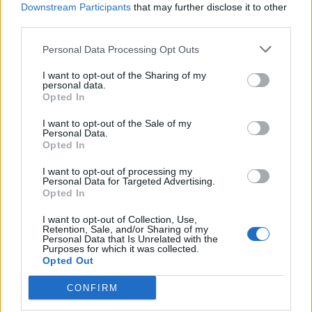
Downstream Participants
that may further disclose it to other
Edellinen artikkeli
Seuraava artikkeli
third parties.
Nappaako Naisleijonat
Jonne Virtanen kritisoi Liigan
pronssia? Näillä kentällisillä
sääntöuudistusta – ”saakohan
Personal Data Processing Opt Outs
mitalijahtiin!
viel kiroilla?”
I want to opt-out of the Sharing of my
personal data.
Opted In
LIITTYVÄT ARTIKKELIT
LISÄÄ TEKIJÄLTÄ
I want to opt-out of the Sale of my
Personal Data.
Opted In
Leijonat julkisti ketjut Sveitsi-peliin –
Aleksander Barkov tekee paluun
I want to opt-out of processing my
kaukaloon
Personal Data for Targeted Advertising.
Opted In
Venäläisveskari sekosi Suomen 2.
I want to opt-out of Collection, Use,
Retention, Sale, and/or Sharing of my
divisioonassa – sai samasta tilanteesta
Personal Data that Is Unrelated with the
50 jäähyminuuttia
Purposes for which it was collected.
Opted Out
Kanada – USA klo 15:10 – näin katsot
CONFIRM
ottelun ilmaiseksi TV:stä