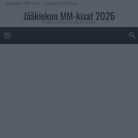
Jalkapallon MM-kisat
Jalkapallon EM-kisat
Jääkiekon MM-kisat 2026
KAIKKI JÄÄKIEKON MM-KISOISTA