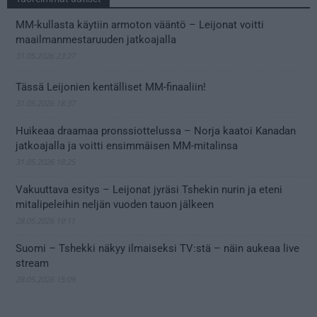
MM-kullasta käytiin armoton vääntö – Leijonat voitti
maailmanmestaruuden jatkoajalla
31.05.2026 23:27
Tässä Leijonien kentälliset MM-finaaliin!
31.05.2026 18:37
Huikeaa draamaa pronssiottelussa – Norja kaatoi Kanadan
jatkoajalla ja voitti ensimmäisen MM-mitalinsa
31.05.2026 18:25
Vakuuttava esitys – Leijonat jyräsi Tshekin nurin ja eteni
mitalipeleihin neljän vuoden tauon jälkeen
28.05.2026 19:11
Suomi – Tshekki näkyy ilmaiseksi TV:stä – näin aukeaa live
stream
28.05.2026 15:09