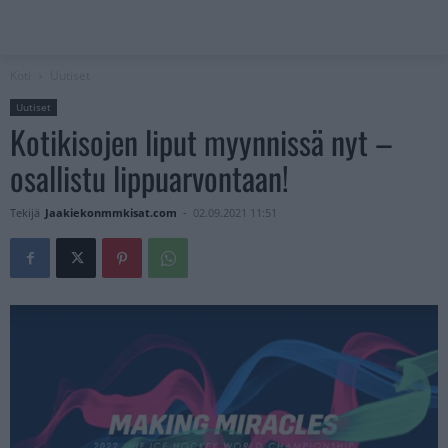
Koti
Uutiset
Uutiset
Kotikisojen liput myynnissä nyt –
osallistu lippuarvontaan!
Tekijä
Jaakiekonmmkisat.com
-
02.09.2021 11:51