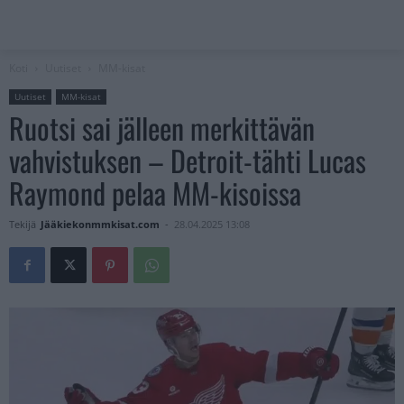
Koti
Uutiset
MM-kisat
Uutiset
MM-kisat
Ruotsi sai jälleen merkittävän
vahvistuksen – Detroit-tähti Lucas
Raymond pelaa MM-kisoissa
Tekijä
Jääkiekonmmkisat.com
-
28.04.2025 13:08