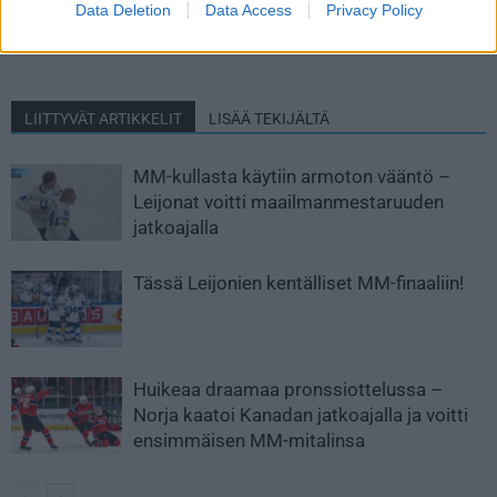
Data Deletion
Data Access
Privacy Policy
liittyy Tre Kronoriin
Adam Fantilli ja Kent Johnson
pelaavat MM-kisoissa
LIITTYVÄT ARTIKKELIT
LISÄÄ TEKIJÄLTÄ
MM-kullasta käytiin armoton vääntö –
Leijonat voitti maailmanmestaruuden
jatkoajalla
Tässä Leijonien kentälliset MM-finaaliin!
Huikeaa draamaa pronssiottelussa –
Norja kaatoi Kanadan jatkoajalla ja voitti
ensimmäisen MM-mitalinsa