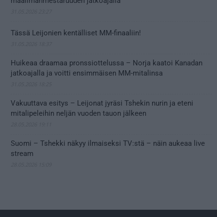
maailmanmestaruuden jatkoajalla
31.05.2026 23:27
Tässä Leijonien kentälliset MM-finaaliin!
31.05.2026 18:37
Huikeaa draamaa pronssiottelussa – Norja kaatoi Kanadan
jatkoajalla ja voitti ensimmäisen MM-mitalinsa
31.05.2026 18:25
Vakuuttava esitys – Leijonat jyräsi Tshekin nurin ja eteni
mitalipeleihin neljän vuoden tauon jälkeen
28.05.2026 19:11
Suomi – Tshekki näkyy ilmaiseksi TV:stä – näin aukeaa live
stream
28.05.2026 15:09