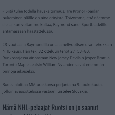
– Siitä tulee todella hauska turnaus. Tre Kronor -paidan
pukeminen päälle on aina erityistä. Toivomme, että näemme
siellä, kun voitamme kultaa, Raymond sanoi Sportbladetille
antamassaan haastattelussa.
23-vuotiaalla Raymondilla on alla nelivuotisen uran tehokkain
NHL-kausi. Hän teki 82 otteluun tehot 27+53=80.
Runkosarjassa ainoastaan New Jersey Devilsin Jesper Bratt ja
Toronto Maple Leafsin William Nylander saivat enemmän
pinnoja aikaiseksi.
Ruotsi aloittaa MM-urakkansa perjantaina 9. toukokuuta,
jolloin avausottelussa vastaan luistelee Slovakia.
Nämä NHL-pelaajat Ruotsi on jo saanut