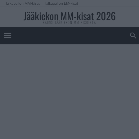
Jalkapallon MM-kisat
Jalkapallon EM-kisat
Jääkiekon MM-kisat 2026
KAIKKI JÄÄKIEKON MM-KISOISTA