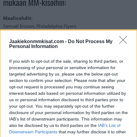
mukaan MM-kisoihin:
Maalivahdit:
Samuel Ersson, Philadelphia Flyers
Arvid Söderblom, Chicago Blackhawks
Jaakiekonmmkisat.com -
Do Not Process My
Personal Information
Puolustajat:
Rasmus Andersson, Calgary Flames
If you wish to opt-out of the sale, sharing to third parties, or
Adam Larsson, Seattle Kraken
processing of your personal or sensitive information for
Marcus Pettersson, Vancouver Canucks
targeted advertising by us, please use the below opt-out
section to confirm your selection. Please note that after your
opt-out request is processed you may continue seeing
Hyökkääjät:
interest-based ads based on personal information utilized by
Mikael Backlund, Calgary Flames
us or personal information disclosed to third parties prior to
Leo Carlsson, Anaheim Ducks
your opt-out. You may separately opt-out of the further
disclosure of your personal information by third parties on the
Simon Edvinsson, Detroit Red Wings
IAB’s list of downstream participants. This information may
William Eklund, San Jose Sharks
also be disclosed by us to third parties on the
IAB’s List of
Filip Forsberg, Nashville Predators
Downstream Participants
that may further disclose it to other