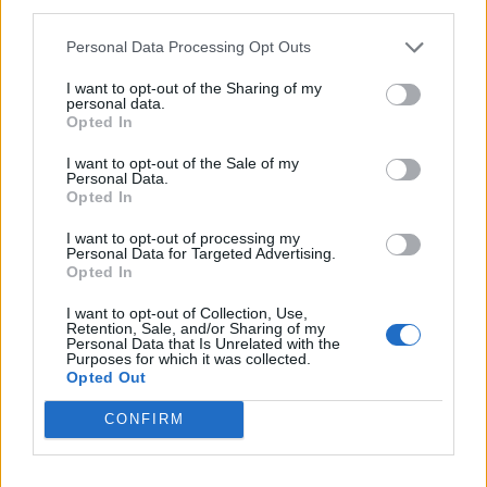
Elias Lindholm, Boston Bruins
third parties.
Isac Lundeström, Anaheim Ducks
Personal Data Processing Opt Outs
Lucas Raymond, Detroit Red Wings
Alexander Wennberg, San Jose Sharks
I want to opt-out of the Sharing of my
personal data.
Mika Zibanejad, New York Rangers
Opted In
I want to opt-out of the Sale of my
Tsekkaa myös:
Ruotsi kasaa jäätävää nippua MM-kisoihin –
Personal Data.
Opted In
Filip Forsberg liittyy Tre Kronoriin
I want to opt-out of processing my
Personal Data for Targeted Advertising.
Opted In
I want to opt-out of Collection, Use,
Retention, Sale, and/or Sharing of my
Personal Data that Is Unrelated with the
Purposes for which it was collected.
Opted Out
CONFIRM
Edellinen artikkeli
Seuraava artikkeli
Ruotsi kasaa jäätävää nippua
Kanada sai kaksi kovaa NHL-
MM-kisoihin – Filip Forsberg
vahvistusta – Columbuksen