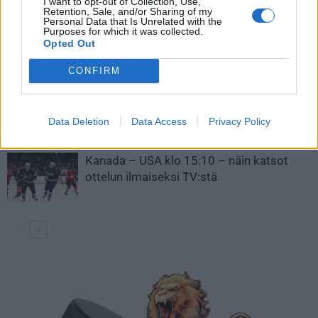
I want to opt-out of Collection, Use,
Retention, Sale, and/or Sharing of my
Personal Data that Is Unrelated with the
Leijonat julkisti ketjut Sveitsi-peliin –
Purposes for which it was collected.
Aleksander Barkov tekee paluun
Opted Out
kaukaloon
CONFIRM
Venäläisveskari sekosi Suomen 2.
divisioonassa – sai samasta tilanteesta
Data Deletion
Data Access
Privacy Policy
50 jäähyminuuttia
Kanada – USA klo 15:10 – näin katsot
ottelun ilmaiseksi TV:stä