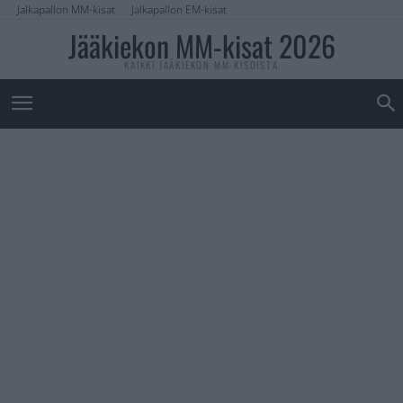
Jalkapallon MM-kisat
Jalkapallon EM-kisat
Jääkiekon MM-kisat 2026
KAIKKI JÄÄKIEKON MM-KISOISTA