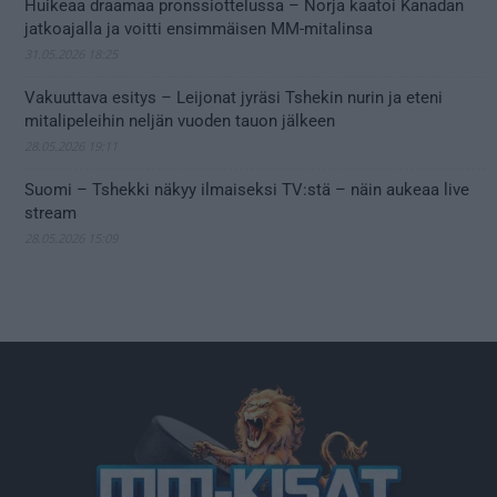
Huikeaa draamaa pronssiottelussa – Norja kaatoi Kanadan
jatkoajalla ja voitti ensimmäisen MM-mitalinsa
31.05.2026 18:25
Vakuuttava esitys – Leijonat jyräsi Tshekin nurin ja eteni
mitalipeleihin neljän vuoden tauon jälkeen
28.05.2026 19:11
Suomi – Tshekki näkyy ilmaiseksi TV:stä – näin aukeaa live
stream
28.05.2026 15:09