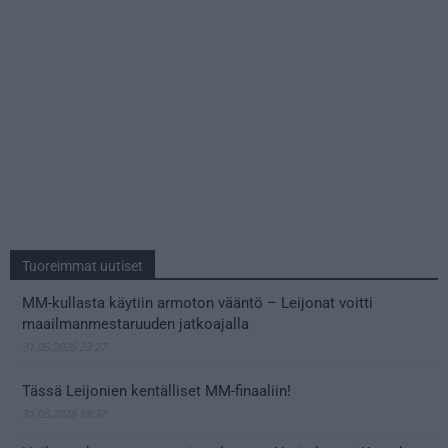
Tuoreimmat uutiset
MM-kullasta käytiin armoton vääntö – Leijonat voitti
maailmanmestaruuden jatkoajalla
31.05.2026 23:27
Tässä Leijonien kentälliset MM-finaaliin!
31.05.2026 18:37