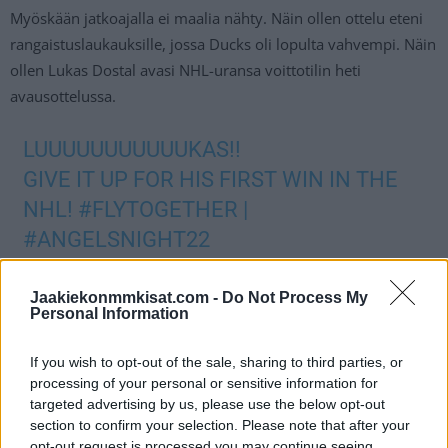
Myöskään jatkoajalla ei maalia nähty. Näin ollen ottelu eteni
rangaistuslaukauksille, jossa Ducks oli lopulta vahvempi. Näin
ollen Lukas Dostal avasi NHL-uransa voittotilin heti
avausottelussa.
LUUUUUUUUUUUKAS!!
GIVE IT UP FOR HIS FIRST WIN IN THE
NHL!
#FLYTOGETHER
|
#ANGELSNIGHT22
PIC.TWITTER.COM/ZCCGVUWSCC
Jaakiekonmmkisat.com -
Do Not Process My
Personal Information
— Anaheim Ducks (@AnaheimDucks)
January 10, 2022
If you wish to opt-out of the sale, sharing to third parties, or
Jos twiitti ei näy laitteellasi voit katsoa sen suoraan
Twitteristä
.
processing of your personal or sensitive information for
targeted advertising by us, please use the below opt-out
section to confirm your selection. Please note that after your
Ilveksessä liigajäillä ihastuttanut Dostal venyi ottelun aikana
opt-out request is processed you may continue seeing