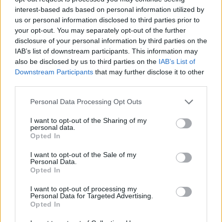
kiekon tielle komeat 33 kertaa ja hänet valittiin ottelun
interest-based ads based on personal information utilized by
tähdistöön. Dostal nähtiin Ilveksen paidalla vielä viime
us or personal information disclosed to third parties prior to
kaudella, hän
lähti Pohjois-Amerikkaan
kauden alkupuolella.
your opt-out. You may separately opt-out of the further
disclosure of your personal information by third parties on the
IAB’s list of downstream participants. This information may
also be disclosed by us to third parties on the
IAB’s List of
Downstream Participants
that may further disclose it to other
third parties.
Personal Data Processing Opt Outs
I want to opt-out of the Sharing of my
personal data.
Edellinen artikkeli
Seuraava artikkeli
Opted In
Suomalaista laatua mukana
Juuse Saroksen huippuotteet
I want to opt-out of the Sale of my
tuomaristossa myös
huomioitiin – valinta NHL:n
Personal Data.
olympialaisissa – viisi
viikon tähdistöön
Opted In
suomalaistuomaria Pekingiin
I want to opt-out of processing my
Personal Data for Targeted Advertising.
Opted In
LIITTYVÄT ARTIKKELIT
LISÄÄ TEKIJÄLTÄ