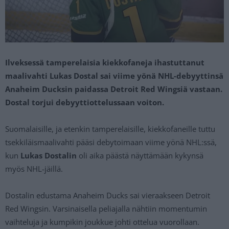
Ilveksessä tamperelaisia kiekkofaneja ihastuttanut
maalivahti Lukas Dostal sai viime yönä NHL-debyyttinsä
Anaheim Ducksin paidassa Detroit Red Wingsiä vastaan.
Dostal torjui debyyttiottelussaan voiton.
Suomalaisille, ja etenkin tamperelaisille, kiekkofaneille tuttu
tsekkiläismaalivahti
pääsi debytoimaan viime yönä NHL:ssä,
kun
Lukas Dostalin
oli aika päästä näyttämään kykynsä
myös NHL-jäillä.
Dostalin edustama Anaheim Ducks sai vieraakseen Detroit
Red Wingsin. Varsinaisella peliajalla nähtiin momentumin
vaihteluja ja kumpikin joukkue johti ottelua vuorollaan.