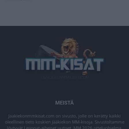
MEISTÄ
Jaakiekonmmkisat.com on sivusto, jolle on kerätty kaikki
oleellinen tieto koskien Jääkiekon MM-kisoja. Sivustoltamme
löytyvät Leijonat-aiheiset uutiset, MM 2026 otteluohjelma,