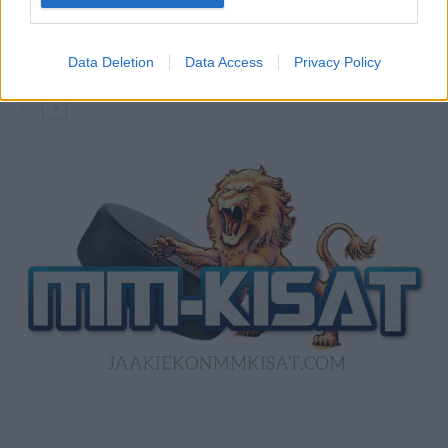
Kanada – USA klo 15:10 – näin katsot
ottelun ilmaiseksi TV:stä
Data Deletion
Data Access
Privacy Policy