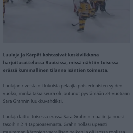
Luulaja ja Kärpät kohtasivat keskiviikkona
harjoitusottelussa Ruotsissa, missä nähtiin toisessa
erässä kummallinen tilanne isäntien toimesta.
Luulajan riveistä oli lukuisia pelaajia pois erinäisten syiden
vuoksi, minkä takia seura oli joutunut pyytämään 34-vuotiaan
Sara Grahnin luukkuvahdiksi.
Luulaja laittoi toisessa erässä Sara Grahnin maaliin ja nousi
tasoihin 2-4-tappioasemasta. Grahn nollasi upeasti
muutaman Kärppien vaarallisen paikan ja oli isossa roolissa.