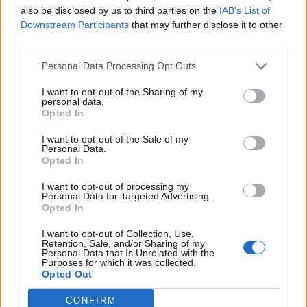
also be disclosed by us to third parties on the
IAB’s List of
Downstream Participants
that may further disclose it to other
third parties.
Edellinen artikkeli
Seuraava artikkeli
Personal Data Processing Opt Outs
Pohjois-Amerikkaan
Heti pamahti ulosajo! Pelicans-
perustettiin uusi
puolustaja isoista ovista pihalle
I want to opt-out of the Sharing of my
ammattilaissarja naisille
personal data.
Opted In
I want to opt-out of the Sale of my
LIITTYVÄT ARTIKKELIT
LISÄÄ TEKIJÄLTÄ
Personal Data.
Opted In
Leijonat julkisti ketjut Sveitsi-peliin –
I want to opt-out of processing my
Personal Data for Targeted Advertising.
Aleksander Barkov tekee paluun
Opted In
kaukaloon
I want to opt-out of Collection, Use,
Retention, Sale, and/or Sharing of my
Venäläisveskari sekosi Suomen 2.
Personal Data that Is Unrelated with the
divisioonassa – sai samasta tilanteesta
Purposes for which it was collected.
Opted Out
50 jäähyminuuttia
CONFIRM