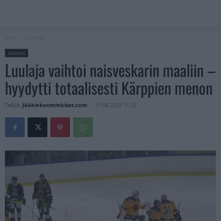
Koti
Uutiset
Uutiset
Luulaja vaihtoi naisveskarin maaliin –
hyydytti totaalisesti Kärppien menon
Tekijä
Jääkiekonmmkisat.com
-
31.08.2023 11:25