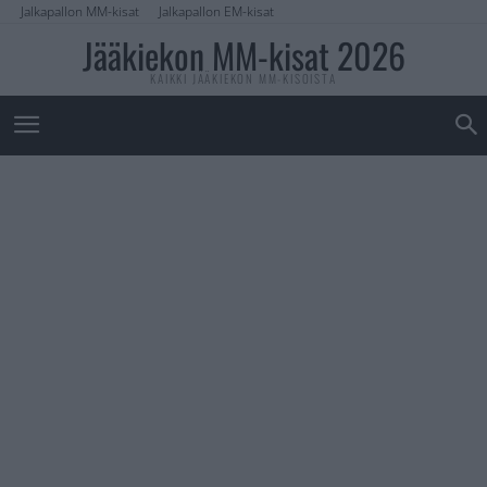
Jalkapallon MM-kisat
Jalkapallon EM-kisat
Jääkiekon MM-kisat 2026
KAIKKI JÄÄKIEKON MM-KISOISTA