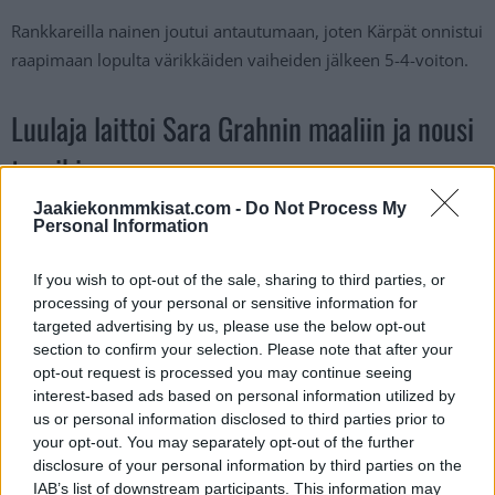
Rankkareilla nainen joutui antautumaan, joten Kärpät onnistui
raapimaan lopulta värikkäiden vaiheiden jälkeen 5-4-voiton.
Luulaja laittoi Sara Grahnin maaliin ja nousi
tasoihin
Jaakiekonmmkisat.com -
Do Not Process My
Personal Information
https://twitter.com/TV4_Hockey/status/16969411158347613
40?s=20
If you wish to opt-out of the sale, sharing to third parties, or
processing of your personal or sensitive information for
https://twitter.com/bolaniii9/status/1696950404699857021?
targeted advertising by us, please use the below opt-out
s=20
section to confirm your selection. Please note that after your
opt-out request is processed you may continue seeing
interest-based ads based on personal information utilized by
us or personal information disclosed to third parties prior to
your opt-out. You may separately opt-out of the further
disclosure of your personal information by third parties on the
IAB’s list of downstream participants. This information may