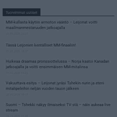
Tuoreimmat uutiset
MM-kullasta käytiin armoton vääntö – Leijonat voitti
maailmanmestaruuden jatkoajalla
31.05.2026 23:27
Tässä Leijonien kentälliset MM-finaaliin!
31.05.2026 18:37
Huikeaa draamaa pronssiottelussa – Norja kaatoi Kanadan
jatkoajalla ja voitti ensimmäisen MM-mitalinsa
31.05.2026 18:25
Vakuuttava esitys – Leijonat jyräsi Tshekin nurin ja eteni
mitalipeleihin neljän vuoden tauon jälkeen
28.05.2026 19:11
Suomi – Tshekki näkyy ilmaiseksi TV:stä – näin aukeaa live
stream
28.05.2026 15:09