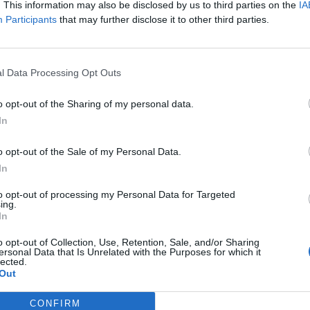
. This information may also be disclosed by us to third parties on the
IA
tehnyt Juho Lammikko on vaihtamassa maisemaa
Participants
that may further disclose it to other third parties.
 NHL:n sijaan KHL:stä.
a pelaajia, joten ansaitusti matka tulee käymään
l Data Processing Opt Outs
yökkääjän palaavan NHL:ään, mutta koronavirus sotki
kausi on täysi arvoitus, koska tämän kauden pudotuspelit
o opt-out of the Sharing of my personal data.
In
aksi on tulossa KHL, mistä kielii myös se, että
o opt-out of the Sale of my Personal Data.
In
elaajaoikeudet maanantaina Spartak Moskovasta.
atias Fromen
pelaajaoikeudet.
to opt-out of processing my Personal Data for Targeted
ing.
In
Mainos:
o opt-out of Collection, Use, Retention, Sale, and/or Sharing
ersonal Data that Is Unrelated with the Purposes for which it
lected.
Out
CONFIRM