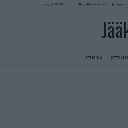
Jalkapallon MM-kisat
Jalkapallo
torstai, 06.08.2026
Jää
ETUSIVU
OTTELU