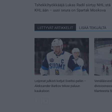
Tshekkihyökkääjä Lukas Radil siirtyy NHL:stä
KHL:ään – uusi seura on Spartak Moskova
LIITTYVÄT ARTIKKELIT
LISÄÄ TEKIJÄLTÄ
Leijonat julkisti ketjut Sveitsi-peliin –
Venäläisves
Aleksander Barkov tekee paluun
divisioonas
kaukaloon
tilanteesta 