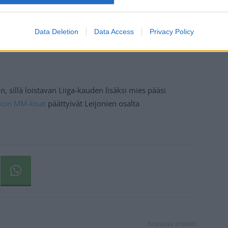
Data Deletion
Data Access
Privacy Policy
 sillä loistavan Liiga-kauden lisäksi mies pääsi
ekon MM-kisat
päättyivät Leijonien osalta
Seuraava artikkeli