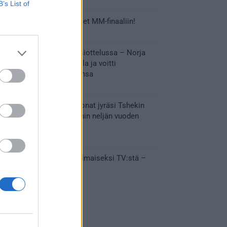
B’s List of
Tässä Leijonien kentälliset MM-finaaliin!
31.05.2026 18:37
Huikeaa draamaa pronssiottelussa – Norja
kaatoi Kanadan jatkoajalla ja voitti
ensimmäisen MM-mitalinsa
31.05.2026 18:25
Vakuuttava esitys – Leijonat jyräsi Tshekin
nurin ja eteni mitalipeleihin neljän vuoden
tauon jälkeen
28.05.2026 19:11
Suomi – Tshekki näkyy ilmaiseksi TV:stä –
näin aukeaa live stream
28.05.2026 15:09