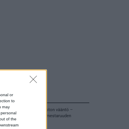
sonal or
Tuoreimmat uutiset
ection to
ou may
MM-kullasta käytiin armoton vääntö –
 personal
Leijonat voitti maailmanmestaruuden
out of the
jatkoajalla
 downstream
31.05.2026 23:27