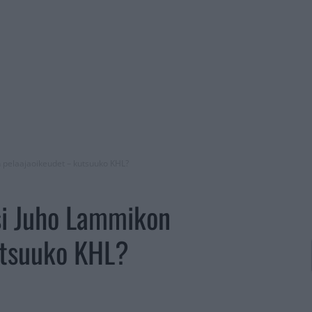
pelaajaoikeudet – kutsuuko KHL?
si Juho Lammikon
utsuuko KHL?