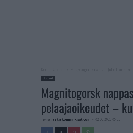
Koti
Uutiset
Magnitogorsk nappasi Juho Lammikon 
Uutiset
Magnitogorsk nappa
pelaajaoikeudet – k
Tekijä
Jääkiekonmmkisat.com
-
02.06.2020 05:55