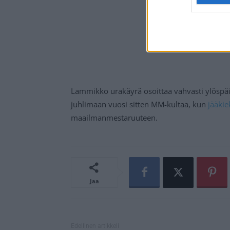
Lammikko urakäyrä osoittaa vahvasti ylöspäin,
juhlimaan vuosi sitten MM-kultaa, kun
jääki
maailmanmestaruuteen.
Jaa
Edellinen artikkeli