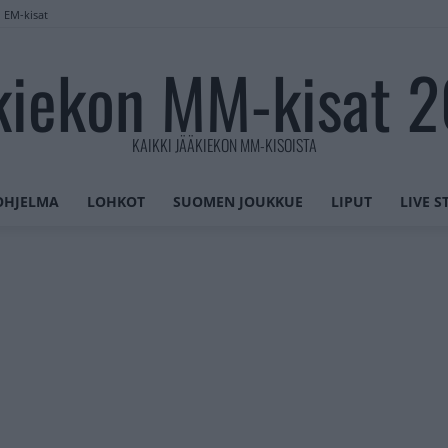
n EM-kisat
kiekon MM-kisat 
KAIKKI JÄÄKIEKON MM-KISOISTA
OHJELMA
LOHKOT
SUOMEN JOUKKUE
LIPUT
LIVE 