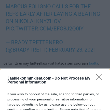
MARCUS FOLIGNO CALLS FOR THE
REFS EARLY AFTER LAYING A BEATING
ON NIKOLAI KNYZHOV
PIC.TWITTER.COM/EFO8J2Q0IY
— BRADY TRETTENERO
(@BRADYTRETT)
FEBRUARY 23, 2021
Jos twiitti ei näy laitteellasi voit katsoa sen suoraan
täältä
.
Kuten yllä olevalta videolta näet, tappelussa selkeästi niskan
Jaakiekonmmkisat.com -
Do Not Process My
päällä ollut Foligno pyytää tuomareita tulemaan väliin ja
Personal Information
lopettamaan tappelu.
If you wish to opt-out of the sale, sharing to third parties, or
processing of your personal or sensitive information for
Jos jääkiekkotappelun siististi voi hoitaa, niin tässä Foligno
targeted advertising by us, please use the below opt-out
niin myös tekee!
section to confirm your selection. Please note that after your