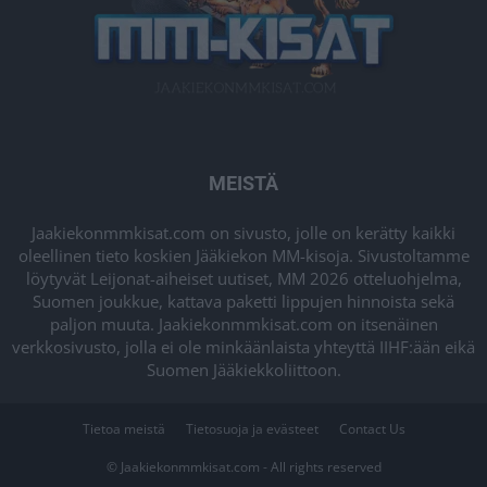
MEISTÄ
Jaakiekonmmkisat.com on sivusto, jolle on kerätty kaikki
oleellinen tieto koskien Jääkiekon MM-kisoja. Sivustoltamme
löytyvät Leijonat-aiheiset uutiset, MM 2026 otteluohjelma,
Suomen joukkue, kattava paketti lippujen hinnoista sekä
paljon muuta. Jaakiekonmmkisat.com on itsenäinen
verkkosivusto, jolla ei ole minkäänlaista yhteyttä IIHF:ään eikä
Suomen Jääkiekkoliittoon.
Tietoa meistä
Tietosuoja ja evästeet
Contact Us
© Jaakiekonmmkisat.com - All rights reserved