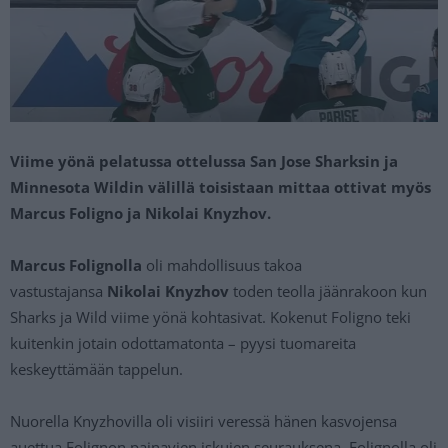
Viime yönä pelatussa ottelussa San Jose Sharksin ja
Minnesota Wildin välillä toisistaan mittaa ottivat myös
Marcus Foligno ja Nikolai Knyzhov.
Marcus Folignolla
oli mahdollisuus takoa
vastustajansa
Nikolai Knyzhov
toden teolla jäänrakoon kun
Sharks ja Wild viime yönä kohtasivat. Kokenut Foligno teki
kuitenkin jotain odottamatonta – pyysi tuomareita
keskeyttämään tappelun.
Nuorella Knyzhovilla oli visiiri veressä hänen kasvojensa
auettua Folignon painavien iskujen seurauksena. Folignolla oli