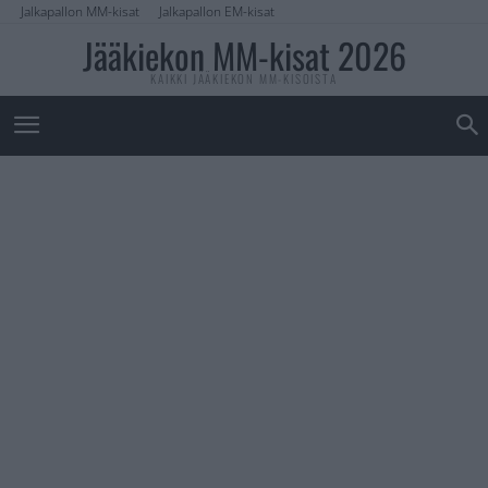
Jalkapallon MM-kisat
Jalkapallon EM-kisat
Jääkiekon MM-kisat 2026
KAIKKI JÄÄKIEKON MM-KISOISTA