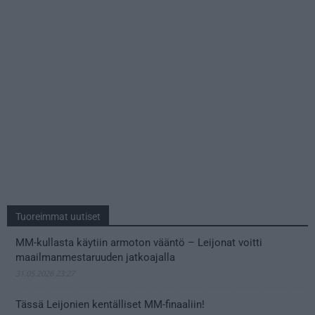
Tuoreimmat uutiset
MM-kullasta käytiin armoton vääntö – Leijonat voitti
maailmanmestaruuden jatkoajalla
31.05.2026 23:27
Tässä Leijonien kentälliset MM-finaaliin!