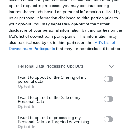
opt-out request is processed you may continue seeing
interest-based ads based on personal information utilized by
Lue myös:
Johan Motin sai pitkän pelikiellon taklauksestaan
us or personal information disclosed to third parties prior to
Miro-Pekka Saarelaiseen
your opt-out. You may separately opt-out of the further
disclosure of your personal information by third parties on the
IAB’s list of downstream participants. This information may
also be disclosed by us to third parties on the
IAB’s List of
Downstream Participants
that may further disclose it to other
third parties.
Personal Data Processing Opt Outs
I want to opt-out of the Sharing of my
personal data.
Opted In
I want to opt-out of the Sale of my
Edellinen artikkeli
Seuraava artikkeli
Personal Data.
Johan Motin sai pitkän
Kevin Lankiselle povataan jo
Opted In
pelikiellon taklauksestaan Miro-
Calder Trophya – alku ollut
Pekka Saarelaiseen
todella vakuuttava
I want to opt-out of processing my
Personal Data for Targeted Advertising.
Opted In