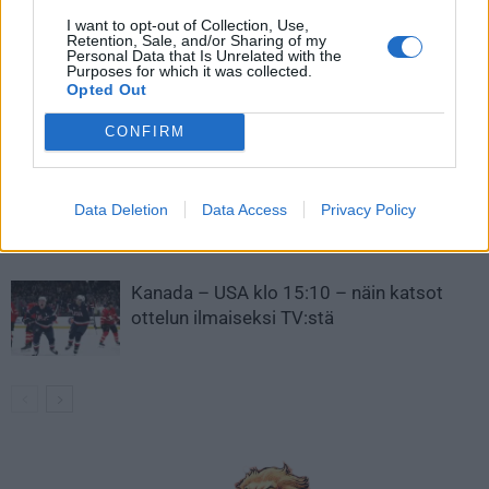
I want to opt-out of Collection, Use,
LIITTYVÄT ARTIKKELIT
LISÄÄ TEKIJÄLTÄ
Retention, Sale, and/or Sharing of my
Personal Data that Is Unrelated with the
Purposes for which it was collected.
Leijonat julkisti ketjut Sveitsi-peliin –
Opted Out
Aleksander Barkov tekee paluun
kaukaloon
CONFIRM
Venäläisveskari sekosi Suomen 2.
Data Deletion
Data Access
Privacy Policy
divisioonassa – sai samasta tilanteesta
50 jäähyminuuttia
Kanada – USA klo 15:10 – näin katsot
ottelun ilmaiseksi TV:stä