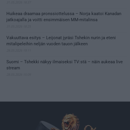
31.05.2026 18:37
Huikeaa draamaa pronssiottelussa – Norja kaatoi Kanadan
jatkoajalla ja voitti ensimmäisen MM-mitalinsa
31.05.2026 18:25
Vakuuttava esitys – Leijonat jyräsi Tshekin nurin ja eteni
mitalipeleihin neljän vuoden tauon jälkeen
28.05.2026 19:11
Suomi – Tshekki näkyy ilmaiseksi TV:stä – näin aukeaa live
stream
28.05.2026 15:09