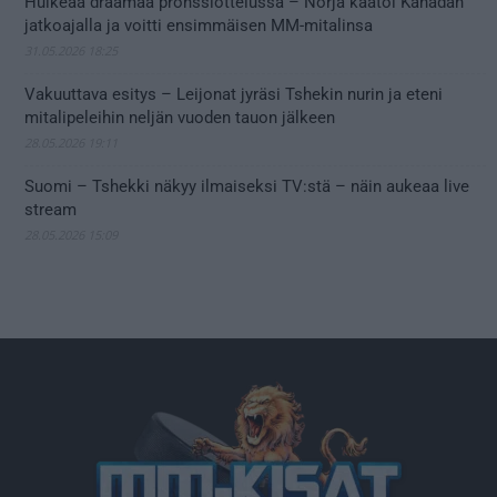
Huikeaa draamaa pronssiottelussa – Norja kaatoi Kanadan
jatkoajalla ja voitti ensimmäisen MM-mitalinsa
31.05.2026 18:25
Vakuuttava esitys – Leijonat jyräsi Tshekin nurin ja eteni
mitalipeleihin neljän vuoden tauon jälkeen
28.05.2026 19:11
Suomi – Tshekki näkyy ilmaiseksi TV:stä – näin aukeaa live
stream
28.05.2026 15:09