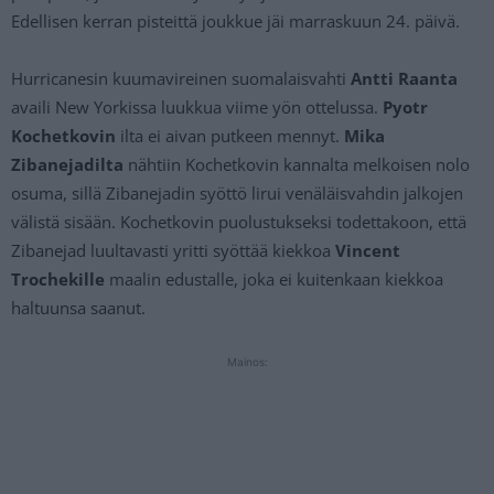
Edellisen kerran pisteittä joukkue jäi marraskuun 24. päivä.
Hurricanesin kuumavireinen suomalaisvahti
Antti Raanta
availi New Yorkissa luukkua viime yön ottelussa.
Pyotr
Kochetkovin
ilta ei aivan putkeen mennyt.
Mika
Zibanejadilta
nähtiin Kochetkovin kannalta melkoisen nolo
osuma, sillä Zibanejadin syöttö lirui venäläisvahdin jalkojen
välistä sisään. Kochetkovin puolustukseksi todettakoon, että
Zibanejad luultavasti yritti syöttää kiekkoa
Vincent
Trochekille
maalin edustalle, joka ei kuitenkaan kiekkoa
haltuunsa saanut.
Mainos: