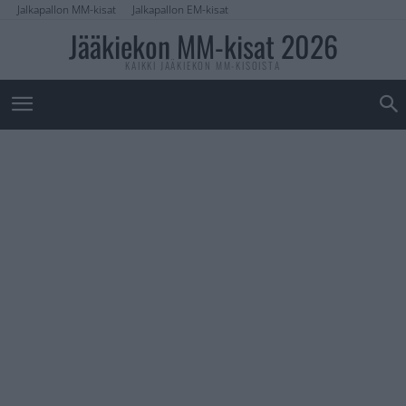
Jalkapallon MM-kisat
Jalkapallon EM-kisat
Jääkiekon MM-kisat 2026
KAIKKI JÄÄKIEKON MM-KISOISTA