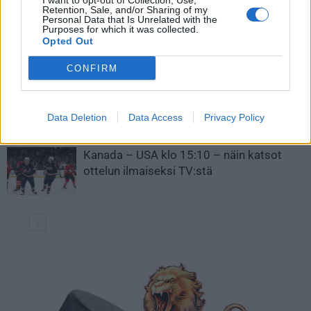
I want to opt-out of Collection, Use,
Retention, Sale, and/or Sharing of my
Personal Data that Is Unrelated with the
Leijonat julkisti ketjut Sveitsi-peliin –
Purposes for which it was collected.
Aleksander Barkov tekee paluun
Opted Out
kaukaloon
CONFIRM
Venäläisveskari sekosi Suomen 2.
divisioonassa – sai samasta tilanteesta
Data Deletion
Data Access
Privacy Policy
50 jäähyminuuttia
Kanada – USA klo 15:10 – näin katsot
ottelun ilmaiseksi TV:stä