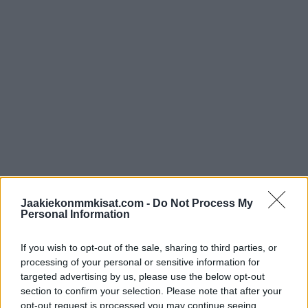
Mika Zibanejad tekee maalin syöttämällä
Jaakiekonmmkisat.com -
Do Not Process My
Personal Information
https://twitter.com/ViaplayUrheilu/status/161052521889159
If you wish to opt-out of the sale, sharing to third parties, or
5776
processing of your personal or sensitive information for
targeted advertising by us, please use the below opt-out
section to confirm your selection. Please note that after your
Jos twiitti ei näy laitteellasi voit katsoa sen suoraan
Twitteristä
.
opt-out request is processed you may continue seeing