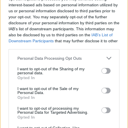
interest-based ads based on personal information utilized by
Lue myös:
Rasmus Kupari maalin makuun – jäätävä
us or personal information disclosed to third parties prior to
rannelaukaus aivan ylähyllylle
your opt-out. You may separately opt-out of the further
disclosure of your personal information by third parties on the
IAB’s list of downstream participants. This information may
also be disclosed by us to third parties on the
IAB’s List of
Downstream Participants
that may further disclose it to other
third parties.
Personal Data Processing Opt Outs
I want to opt-out of the Sharing of my
personal data.
Edellinen artikkeli
Seuraava artikkeli
Opted In
Rasmus Kupari maalin makuun
Ruotsi johtoon välierässä
I want to opt-out of the Sale of my
– jäätävä rannelaukaus aivan
Tshekkiä vastaan – Ludvig
Personal Data.
ylähyllylle
Janssonilta jäätävä laukaus
Opted In
yläkulmaan
I want to opt-out of processing my
Personal Data for Targeted Advertising.
Opted In
LIITTYVÄT ARTIKKELIT
LISÄÄ TEKIJÄLTÄ