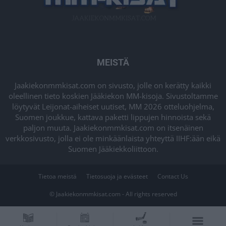
MEISTÄ
Jaakiekonmmkisat.com on sivusto, jolle on kerätty kaikki
oleellinen tieto koskien Jääkiekon MM-kisoja. Sivustoltamme
löytyvät Leijonat-aiheiset uutiset, MM 2026 otteluohjelma,
Suomen joukkue, kattava paketti lippujen hinnoista sekä
paljon muuta. Jaakiekonmmkisat.com on itsenäinen
verkkosivusto, jolla ei ole minkäänlaista yhteyttä IIHF:ään eikä
Suomen Jääkiekkoliittoon.
Tietoa meistä
Tietosuoja ja evästeet
Contact Us
© Jaakiekonmmkisat.com - All rights reserved