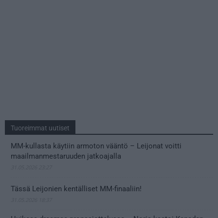
Tuoreimmat uutiset
MM-kullasta käytiin armoton vääntö – Leijonat voitti
maailmanmestaruuden jatkoajalla
31.05.2026 23:27
Tässä Leijonien kentälliset MM-finaaliin!
31.05.2026 18:37