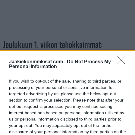
Joulukuun 1. viikon tehokkaimmat:
Mikael Granlund, San Jose, 4, 2+7=9, +7
Jaakiekonmmkisat.com -
Do Not Process My
Personal Information
Tomas Hertl, San Jose, 4, 5+2=7, +2
Bo Horvat, NY Islanders, 3, 2+5=7, +4
If you wish to opt-out of the sale, sharing to third parties, or
processing of your personal or sensitive information for
Nathan MacKinnon, Colorado, 4, 2+5=7, +1
targeted advertising by us, please use the below opt-out
section to confirm your selection. Please note that after your
Artemi Panarin, NY Rangers, 3, 4+2=6, -1
opt-out request is processed you may continue seeing
interest-based ads based on personal information utilized by
us or personal information disclosed to third parties prior to
your opt-out. You may separately opt-out of the further
disclosure of your personal information by third parties on the