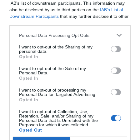
IAB’s list of downstream participants. This information may
also be disclosed by us to third parties on the
IAB’s List of
Downstream Participants
that may further disclose it to other
third parties.
Edellinen artikkeli
Seuraava artikkeli
Personal Data Processing Opt Outs
Valtteri Puustinen nostettiin
Roby Järventie iski ovelan
I want to opt-out of the Sharing of my
Pittsburghin kokoonpanoon –
maalin – kiekko reppuun
personal data.
pääsi heti tehopisteille
veskarin selän kautta
Opted In
I want to opt-out of the Sale of my
Personal Data.
LIITTYVÄT ARTIKKELIT
LISÄÄ TEKIJÄLTÄ
Opted In
I want to opt-out of processing my
Leijonat julkisti ketjut Sveitsi-peliin –
Personal Data for Targeted Advertising.
Aleksander Barkov tekee paluun
Opted In
kaukaloon
I want to opt-out of Collection, Use,
Retention, Sale, and/or Sharing of my
Personal Data that Is Unrelated with the
Venäläisveskari sekosi Suomen 2.
Purposes for which it was collected.
divisioonassa – sai samasta tilanteesta
Opted Out
50 jäähyminuuttia