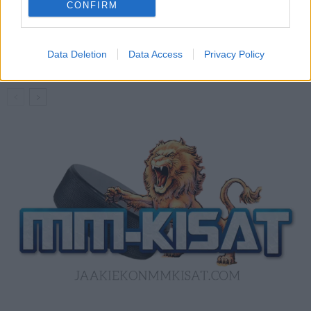
CONFIRM
Kanada – USA klo 15:10 – näin katsot
ottelun ilmaiseksi TV:stä
Data Deletion
Data Access
Privacy Policy