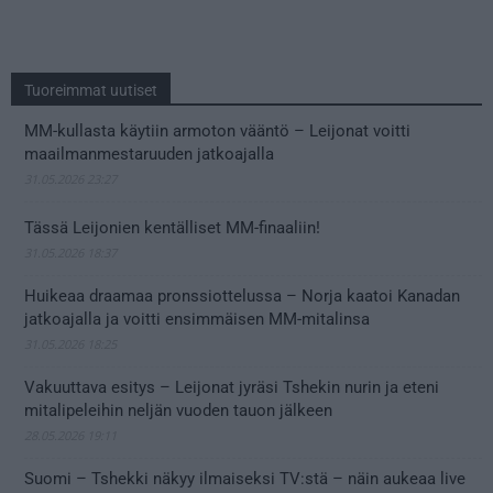
Tuoreimmat uutiset
MM-kullasta käytiin armoton vääntö – Leijonat voitti
maailmanmestaruuden jatkoajalla
31.05.2026 23:27
Tässä Leijonien kentälliset MM-finaaliin!
31.05.2026 18:37
Huikeaa draamaa pronssiottelussa – Norja kaatoi Kanadan
jatkoajalla ja voitti ensimmäisen MM-mitalinsa
31.05.2026 18:25
Vakuuttava esitys – Leijonat jyräsi Tshekin nurin ja eteni
mitalipeleihin neljän vuoden tauon jälkeen
28.05.2026 19:11
Suomi – Tshekki näkyy ilmaiseksi TV:stä – näin aukeaa live