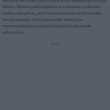
aloittanut San Josea, joka on onnistunut nappaamaan voittoja
tililleen. Mistään pudotuspeleistä ei kuitenkaan joukkueen
osalta voida puhua, joten Granlund saattaa tehdä itsestään
halutun pelaajan vielä loppukauden aikana, kun
mestaruustaistossa mukana olevat joukkueet etsivät
vahvistuksia.
Mainos: