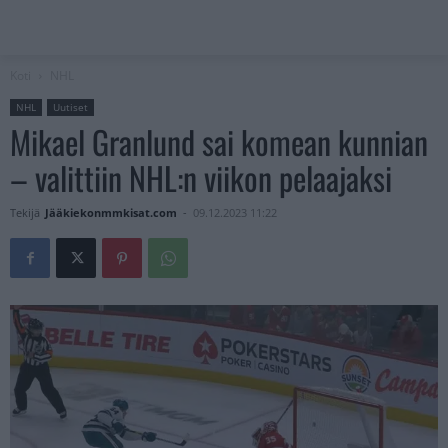
Koti
NHL
NHL
Uutiset
Mikael Granlund sai komean kunnian
– valittiin NHL:n viikon pelaajaksi
Tekijä
Jääkiekonmmkisat.com
-
09.12.2023 11:22