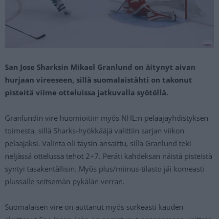
San Jose Sharksin Mikael Granlund on äitynyt aivan
hurjaan vireeseen, sillä suomalaistähti on takonut
pisteitä viime otteluissa jatkuvalla syötöllä.
Granlundin vire huomioitiin myös NHL:n pelaajayhdistyksen
toimesta, sillä Sharks-hyökkääjä valittiin sarjan viikon
pelaajaksi. Valinta oli täysin ansaittu, sillä Granlund teki
neljässä ottelussa tehot 2+7. Peräti kahdeksan näistä pisteistä
syntyi tasakentällisin. Myös plus/miinus-tilasto jäi komeasti
plussalle seitsemän pykälän verran.
Suomalaisen vire on auttanut myös surkeasti kauden