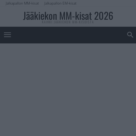
Jalkapallon MM-kisat
Jalkapallon EM-kisat
Jääkiekon MM-kisat 2026
KAIKKI JÄÄKIEKON MM-KISOISTA