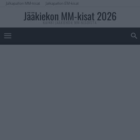
Jalkapallon MM-kisat
Jalkapallon EM-kisat
Jääkiekon MM-kisat 2026
KAIKKI JÄÄKIEKON MM-KISOISTA