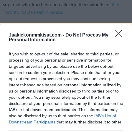
sopimuksella, kun Lehtonen allekirjoitti yksivuotisen
diilin
Toronto Maple Leafsin kanssa
.
Nyt kunniaa satelee lisää, sillä KHL valitsi suomalaisen koko
sarjan parhaaksi puolustajaksi kaudella 2019-2020. Valintaa
Jaakiekonmmkisat.com -
Do Not Process My
Personal Information
tuskin voi kukaan protestoida, koska Mikko Lehtonen teki
puolustajalle harvinaisen komeat tehot 17+32.
If you wish to opt-out of the sale, sharing to third parties, or
processing of your personal or sensitive information for
targeted advertising by us, please use the below opt-out
section to confirm your selection. Please note that after your
opt-out request is processed you may continue seeing
interest-based ads based on personal information utilized by
us or personal information disclosed to third parties prior to
your opt-out. You may separately opt-out of the further
disclosure of your personal information by third parties on the
IAB’s list of downstream participants. This information may
Edellinen artikkeli
Seuraava artikkeli
also be disclosed by us to third parties on the
IAB’s List of
NHL-kauden jatko yhä auki –
Ilya Bryzgalov avautui MM-
Downstream Participants
that may further disclose it to other
nyt kaavailuissa uusi
kisojen karmeasta ruuasta
third parties.