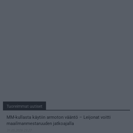
Tuoreimmat uutiset
MM-kullasta käytiin armoton vääntö – Leijonat voitti
maailmanmestaruuden jatkoajalla
31.05.2026 23:27