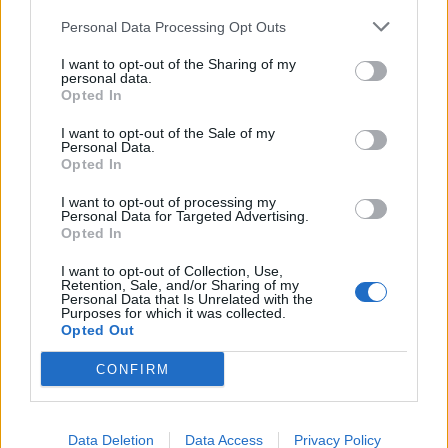
pudotuspeliformaatti
Personal Data Processing Opt Outs
I want to opt-out of the Sharing of my
LIITTYVÄT ARTIKKELIT
LISÄÄ TEKIJÄLTÄ
personal data.
Opted In
Leijonat julkisti ketjut Sveitsi-peliin –
I want to opt-out of the Sale of my
Personal Data.
Aleksander Barkov tekee paluun
Opted In
kaukaloon
I want to opt-out of processing my
Personal Data for Targeted Advertising.
Venäläisveskari sekosi Suomen 2.
Opted In
divisioonassa – sai samasta tilanteesta
50 jäähyminuuttia
I want to opt-out of Collection, Use,
Retention, Sale, and/or Sharing of my
Personal Data that Is Unrelated with the
Purposes for which it was collected.
Kanada – USA klo 15:10 – näin katsot
Opted Out
ottelun ilmaiseksi TV:stä
CONFIRM
Data Deletion
Data Access
Privacy Policy