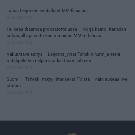
Tässä Leijonien kentälliset MM-finaaliin!
31.05.2026 18:37
Huikeaa draamaa pronssiottelussa – Norja kaatoi Kanadan
jatkoajalla ja voitti ensimmäisen MM-mitalinsa
31.05.2026 18:25
Vakuuttava esitys – Leijonat jyräsi Tshekin nurin ja eteni
mitalipeleihin neljän vuoden tauon jälkeen
28.05.2026 19:11
Suomi – Tshekki näkyy ilmaiseksi TV:stä – näin aukeaa live
stream
28.05.2026 15:09