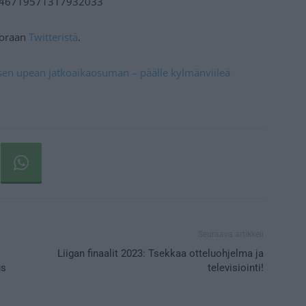
/1646719571317932033
suoraan
Twitteristä
.
sen upean jatkoaikaosuman – päälle kylmänviileä
Seuraava artikkeli
Liigan finaalit 2023: Tsekkaa otteluohjelma ja
us
televisiointi!