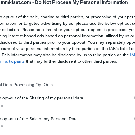
nmmkisat.com -
Do Not Process My Personal Information
to opt-out of the sale, sharing to third parties, or processing of your per
formation for targeted advertising by us, please use the below opt-out s
r selection. Please note that after your opt-out request is processed y
istui maalinteossa kertaalleen, kun Avalanche
eing interest-based ads based on personal information utilized by us or
disclosed to third parties prior to your opt-out. You may separately opt-
tä. Samalla Rantanen teki Avalanchen
losure of your personal information by third parties on the IAB’s list of
. This information may also be disclosed by us to third parties on the
IA
Participants
that may further disclose it to other third parties.
rjassa sai jatkoa viime yönä, kun suomalainen nappasi
nnätyksen.
l Data Processing Opt Outs
 kun Avalanche nappasi kotikaukalossaan voiton
5 täysosumaa tällä kaudella täyteen ja nousi
o opt-out of the Sharing of my personal data.
In
ehokkaimmaksi pelaajaksi maalien merkeissä. Edellinen
o opt-out of the Sale of my Personal Data.
In
Mainos: