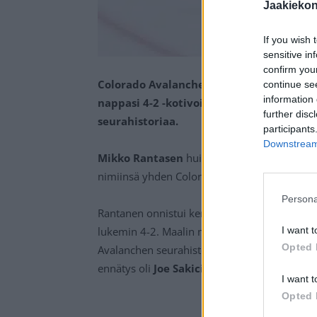
Jaakieko
If you wish 
sensitive in
confirm you
Colorado Avalanchen Mikko Rantanen onn
continue se
information 
nappasi 4-2 -kotivoiton Winnipeg Jetsis
further disc
seurahistoriaa.
participants
Downstream 
Mikko Rantasen
huikea kausi NHL:n runkosa
nimiinsä yhden Colorado Avalanchen seurae
Persona
Rantanen onnistui kertaalleen maalinteossa,
lukemin 4-2. Maalin myötä suomalainen sai 5
I want t
Opted 
Avalanchen seurahistoriassa yhden kauden t
ennätys oli
Joe Sakicin
nimissä (54 maalia).
I want t
Opted 