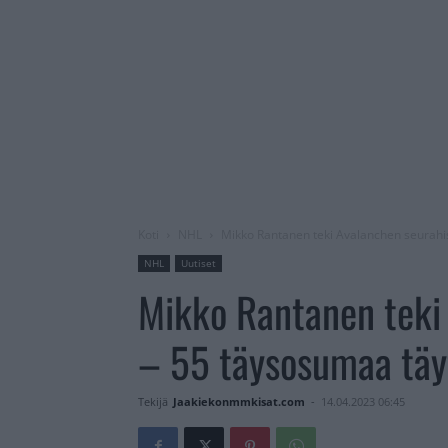
Koti
NHL
Mikko Rantanen teki Avalanchen seurahi
NHL
Uutiset
Mikko Rantanen teki 
– 55 täysosumaa täy
Tekijä
Jaakiekonmmkisat.com
-
14.04.2023 06:45