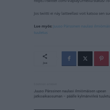
https://twitter.com/ViaplayUrheilu/status
Jos twiitti ei näy laitteellasi voit katsoa sen 
Lue myös:
Juuso Pärssinen naulasi ilmiömäi
tuuletus
Jaa
Edellinen artikkeli
Juuso Pärssinen naulasi ilmiömäisen upean
jatkoaikaosuman – päälle kylmänviileä tuulet