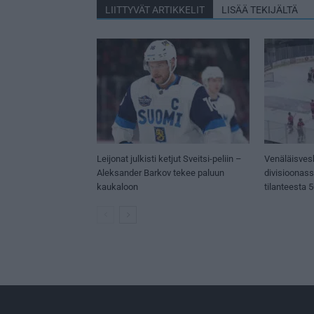
LIITTYVÄT ARTIKKELIT
LISÄÄ TEKIJÄLTÄ
Leijonat julkisti ketjut Sveitsi-peliin –
Venäläisves
Aleksander Barkov tekee paluun
divisioonas
kaukaloon
tilanteesta 