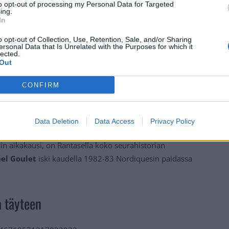
to opt-out of processing my Personal Data for Targeted
ing.
In
o opt-out of Collection, Use, Retention, Sale, and/or Sharing
ersonal Data that Is Unrelated with the Purposes for which it
lected.
Out
CONFIRM
Data Deletion
Data Access
Privacy Policy
 aikakausi, on Rantasella koko seurahistorian
el Goulet
iski kaudella 1982-83 Nordiquesin paidassa
 täyteen