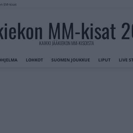
on EM-kisat
kiekon MM-kisat 
KAIKKI JÄÄKIEKON MM-KISOISTA
OHJELMA
LOHKOT
SUOMEN JOUKKUE
LIPUT
LIVE 