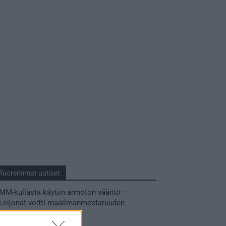
Tuoreimmat uutiset
MM-kullasta käytiin armoton vääntö –
Leijonat voitti maailmanmestaruuden
jatkoajalla
31.05.2026 23:27