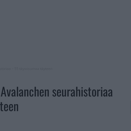
storiaa – 55 täysosumaa täyteen
Avalanchen seurahistoriaa
teen