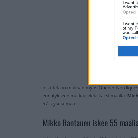
I want 
Advertis
Opted 
I want t
of my P
was col
Opted 
Jos otetaan mukaan myös Quebec Nordiquesin
ennätykseen matkaa vielä kaksi maalia.
Mich
57 täysosumaa.
Mikko Rantanen iskee 55 maalia