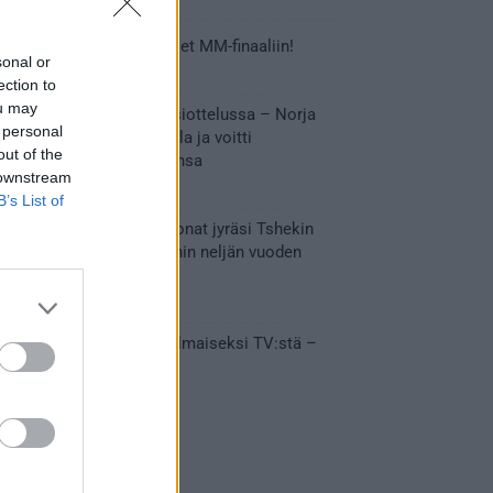
Tässä Leijonien kentälliset MM-finaaliin!
sonal or
31.05.2026 18:37
ection to
ou may
Huikeaa draamaa pronssiottelussa – Norja
 personal
kaatoi Kanadan jatkoajalla ja voitti
out of the
ensimmäisen MM-mitalinsa
 downstream
31.05.2026 18:25
B’s List of
Vakuuttava esitys – Leijonat jyräsi Tshekin
nurin ja eteni mitalipeleihin neljän vuoden
tauon jälkeen
28.05.2026 19:11
Suomi – Tshekki näkyy ilmaiseksi TV:stä –
näin aukeaa live stream
28.05.2026 15:09