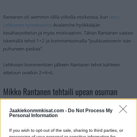
Rantanen oli aiemmin tällä viikolla otsikoissa, kun
Ismo
Lehkonen kyseenalaisti
Avalanche-hyökkääjän
kesäharjoittelun ja myös motivaation. Tähän Rantanen vastasi
iskemällä tehot 1+2 ja kommentoimalla ”joukkuetoverin isän
puhuneen paskaa”.
Lehkosen kommenttien jälkeen Rantasen tehot kahteen
otteluun ovatkin 2+4=6.
Mikko Rantanen tehtaili upean osuman
Buffalon verkkoon:
Jaakiekonmmkisat.com -
Do Not Process My
Personal Information
If you wish to opt-out of the sale, sharing to third parties, or
processing of your personal or sensitive information for