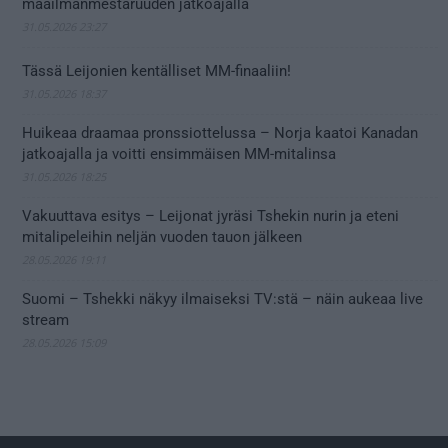
maailmanmestaruuden jatkoajalla
31.05.2026 23:27
Tässä Leijonien kentälliset MM-finaaliin!
31.05.2026 18:37
Huikeaa draamaa pronssiottelussa – Norja kaatoi Kanadan
jatkoajalla ja voitti ensimmäisen MM-mitalinsa
31.05.2026 18:25
Vakuuttava esitys – Leijonat jyräsi Tshekin nurin ja eteni
mitalipeleihin neljän vuoden tauon jälkeen
28.05.2026 19:11
Suomi – Tshekki näkyy ilmaiseksi TV:stä – näin aukeaa live
stream
28.05.2026 15:09