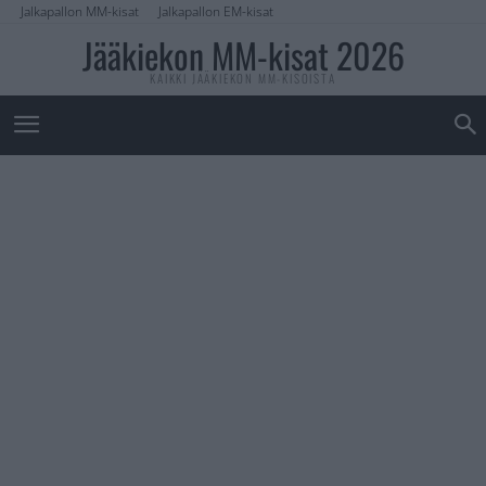
Jalkapallon MM-kisat
Jalkapallon EM-kisat
Jääkiekon MM-kisat 2026
KAIKKI JÄÄKIEKON MM-KISOISTA