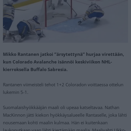
Mikko Rantanen jatkoi ”ärsytettynä” hurjaa virettään,
kun Colorado Avalanche isännöi keskiviikon NHL-
kierroksella Buffalo Sabresia.
Rantanen viimeisteli tehot 1+2 Coloradon voittaessa ottelun
lukemin 5-1.
Suomalaishyökkääjän maali oli upeaa katseltavaa. Nathan
MacKinnon jätti kiekon hyökkäysalueelle Rantaselle, joka lähti
nousemaan kohti maalin kulmaa. Hän ei kuitenkaan
laukonutkaan vaan lähti kiertämään maalia. Maalivahti Ukko-