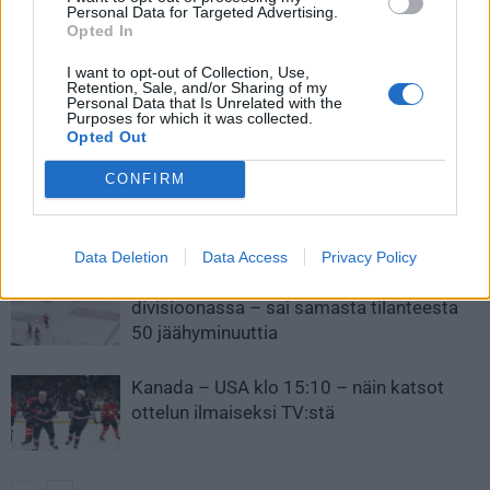
Personal Data for Targeted Advertising.
Aaltonen vaihtaa maisemaa
Laferriere maalasi lähes
Opted In
mahdottomasta kulmasta
I want to opt-out of Collection, Use,
Retention, Sale, and/or Sharing of my
Personal Data that Is Unrelated with the
Purposes for which it was collected.
LIITTYVÄT ARTIKKELIT
LISÄÄ TEKIJÄLTÄ
Opted Out
Leijonat julkisti ketjut Sveitsi-peliin –
CONFIRM
Aleksander Barkov tekee paluun
kaukaloon
Data Deletion
Data Access
Privacy Policy
Venäläisveskari sekosi Suomen 2.
divisioonassa – sai samasta tilanteesta
50 jäähyminuuttia
Kanada – USA klo 15:10 – näin katsot
ottelun ilmaiseksi TV:stä