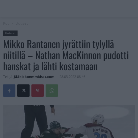
Koti
Uutiset
Uutiset
Mikko Rantanen jyrättiin tylyllä
niitillä – Nathan MacKinnon pudotti
hanskat ja lähti kostamaan
Tekijä
Jääkiekonmmkisat.com
-
28.03.2022 08:46