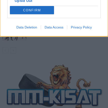
Opted Out
Venäläisveskari sekosi Suomen 2.
divisioonassa – sai samasta tilanteesta
CONFIRM
50 jäähyminuuttia
Kanada – USA klo 15:10 – näin katsot
Data Deletion
Data Access
Privacy Policy
ottelun ilmaiseksi TV:stä