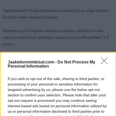
Tappelusta ei mitään klassikkoa muodostunut, vaan tilanne
lässähti melko nopeasti kasaan.
Minnesota juhli lopulta ottelussa voittoa, sillä Kevin Fiala
ratkaisi taiston heti jatkoajan alussa ja toi joukkueelleen 3-2-
voiton.
Mikko Rantanen jäi jyrän alle
Jaakiekonmmkisat.com -
Do Not Process My
Personal Information
THE DOGG GOON SEASON CONTINUES
If you wish to opt-out of the sale, sharing to third parties, or
PIC.TWITTER.COM/Y39STQWJNG
processing of your personal or sensitive information for
targeted advertising by us, please use the below opt-out
section to confirm your selection. Please note that after your
— Spittin' Chiclets (@spittinchiclets)
March 28, 2022
opt-out request is processed you may continue seeing
interest-based ads based on personal information utilized by
us or personal information disclosed to third parties prior to