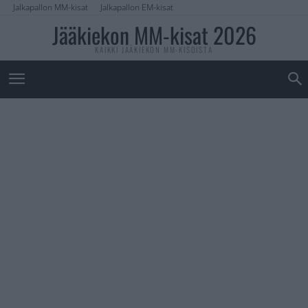
Jalkapallon MM-kisat
Jalkapallon EM-kisat
Jääkiekon MM-kisat 2026
KAIKKI JÄÄKIEKON MM-KISOISTA