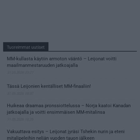
Tuoreimmat uutiset
MM-kullasta käytiin armoton vääntö – Leijonat voitti
maailmanmestaruuden jatkoajalla
31.05.2026 23:27
Tässä Leijonien kentälliset MM-finaaliin!
31.05.2026 18:37
Huikeaa draamaa pronssiottelussa – Norja kaatoi Kanadan
jatkoajalla ja voitti ensimmäisen MM-mitalinsa
31.05.2026 18:25
Vakuuttava esitys – Leijonat jyräsi Tshekin nurin ja eteni
mitalipeleihin neljän vuoden tauon jälkeen