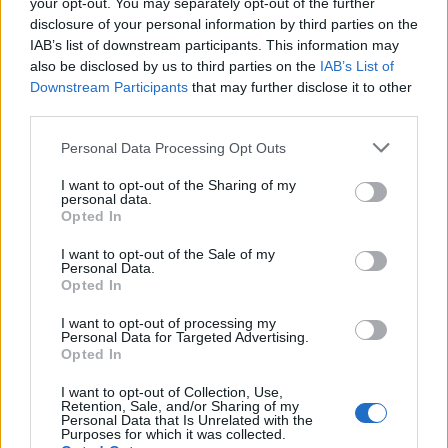
your opt-out. You may separately opt-out of the further
disclosure of your personal information by third parties on the
IAB’s list of downstream participants. This information may
also be disclosed by us to third parties on the
IAB’s List of
Downstream Participants
that may further disclose it to other
third parties.
Edellinen artikkeli
Seuraava artikkeli
Personal Data Processing Opt Outs
The Hockey News teki arvion
Ranteet lukkoon ja kiekko
tulevan kesän
ylähyllylle – Mikko Rantanen
I want to opt-out of the Sharing of my
personal data.
varaustilaisuudesta – Joakim
iski komean ylivoimaosuman
Opted In
Kemell kärkikolmikossa, Brad
Lambert putoaa listalla
I want to opt-out of the Sale of my
Personal Data.
Opted In
LIITTYVÄT ARTIKKELIT
LISÄÄ TEKIJÄLTÄ
I want to opt-out of processing my
Personal Data for Targeted Advertising.
Opted In
Leijonat julkisti ketjut Sveitsi-peliin –
Aleksander Barkov tekee paluun
I want to opt-out of Collection, Use,
Retention, Sale, and/or Sharing of my
kaukaloon
Personal Data that Is Unrelated with the
Purposes for which it was collected.