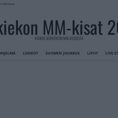
on EM-kisat
kiekon MM-kisat 
KAIKKI JÄÄKIEKON MM-KISOISTA
OHJELMA
LOHKOT
SUOMEN JOUKKUE
LIPUT
LIVE 