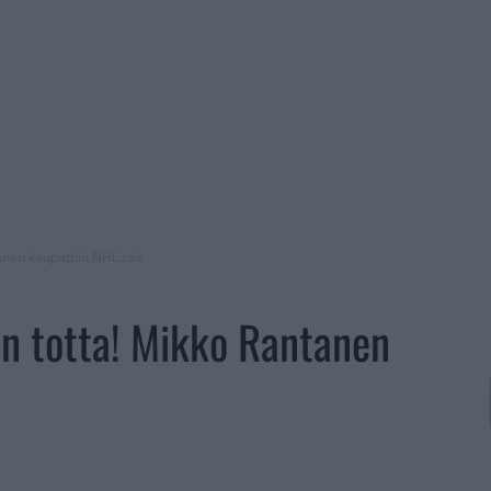
anen kaupattiin NHL:ssä
n totta! Mikko Rantanen