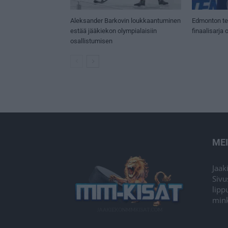
Aleksander Barkovin loukkaantuminen
Edmonton te
estää jääkiekon olympialaisiin
finaalisarja 
osallistumisen
ME
Jaak
Sivu
lipp
mink