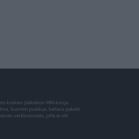
ieto koskien Jääkiekon MM-kisoja.
elma, Suomen joukkue, kattava paketti
inen verkkosivusto, jolla ei ole