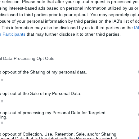
r selection. Please note that after your opt-out request is processed y
eing interest-based ads based on personal information utilized by us or
disclosed to third parties prior to your opt-out. You may separately opt-
losure of your personal information by third parties on the IAB’s list of
teeseen NHL:ssä, kun Carolina Hurricanes hankki
. This information may also be disclosed by us to third parties on the
IA
Participants
that may further disclose it to other third parties.
 sillä miehen sopimus päättyy kesällä ja
äässä. Kuitenkin monet olivat täysin varmoja siitä, että
l Data Processing Opt Outs
aan, vaan sopu syntyy ennen pitkään.
o opt-out of the Sharing of my personal data.
In
steeseen, että Coloradon kärsivällisyys loppui tai sitten
lläkään suomalaisen markkina-arvoa ja sitä ei suostuttu
o opt-out of the Sale of my Personal Data.
hti shokkiuutinen, kun Colorado ilmoitti kaupanneensa
In
to opt-out of processing my Personal Data for Targeted
ing.
Mainos:
In
o opt-out of Collection, Use, Retention, Sale, and/or Sharing
ersonal Data that Is Unrelated with the Purposes for which it