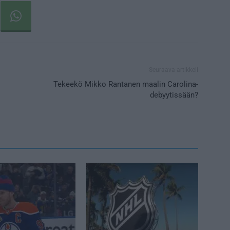
Seuraava artikkeli
Tekeekö Mikko Rantanen maalin Carolina-
debyytissään?