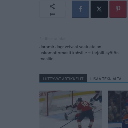
Jaa
Edellinen artikkeli
Jaromir Jagr veivasi vastustajan
uskomattomasti kahville – tarjoili syötön
maaliin
LIITTYVÄT ARTIKKELIT
LISÄÄ TEKIJÄLTÄ