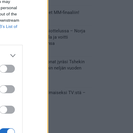
ou may
 personal
Tässä Leijonien kentälliset MM-finaaliin!
out of the
31.05.2026 18:37
 downstream
B’s List of
Huikeaa draamaa pronssiottelussa – Norja
kaatoi Kanadan jatkoajalla ja voitti
ensimmäisen MM-mitalinsa
31.05.2026 18:25
Vakuuttava esitys – Leijonat jyräsi Tshekin
nurin ja eteni mitalipeleihin neljän vuoden
tauon jälkeen
28.05.2026 19:11
Suomi – Tshekki näkyy ilmaiseksi TV:stä –
näin aukeaa live stream
28.05.2026 15:09