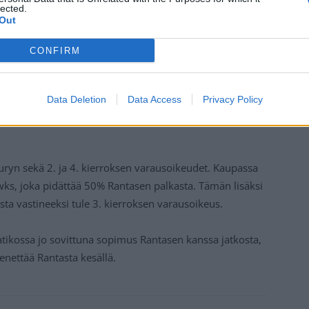
lected.
Out
CONFIRM
Data Deletion
Data Access
Privacy Policy
ruryn sekä 2. ja 4. kierroksen varausoikeudet. Kaupassa
s, joka pidättää 50% Rantasen palkasta. Tämän lisäksi
sta vastineeksi tule 3. kierroksen varausoikeus.
aatikossa jo sovittuna sopimus Rantasen kanssa jatkosta,
enettää Rantasta kesällä.