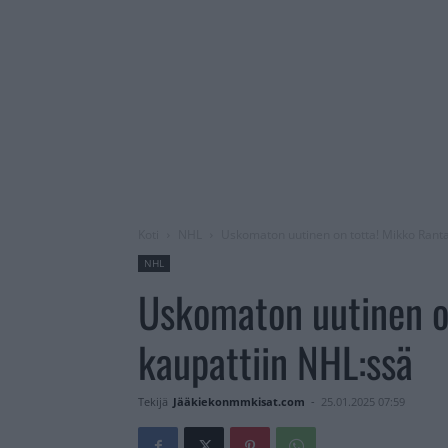
Koti
NHL
Uskomaton uutinen on totta! Mikko Rant
NHL
Uskomaton uutinen o
kaupattiin NHL:ssä
Tekijä
Jääkiekonmmkisat.com
-
25.01.2025 07:59