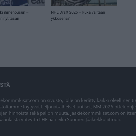
ki ihmenousun –
NHL Draft 2025 – kuka valitaan
on nyt tasan
ykkösenä?
ISTÄ
iekonmmkisat.com on sivusto, jolle on kerätty kaikki oleellinen t
stoltamme löytyvät Leijonat-aiheiset uutiset, MM 2026 otteluohj
ujen hinnoista sekä paljon muuta. Jaakiekonmmkisat.com on itsenä
äänlaista yhteyttä IIHF:ään eikä Suomen Jääkiekkoliittoon.