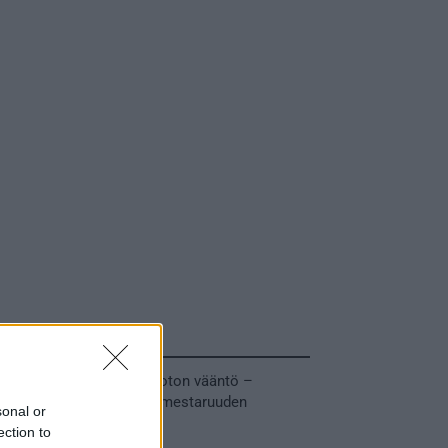
Tuoreimmat uutiset
MM-kullasta käytiin armoton vääntö –
Leijonat voitti maailmanmestaruuden
sonal or
jatkoajalla
ection to
31.05.2026 23:27