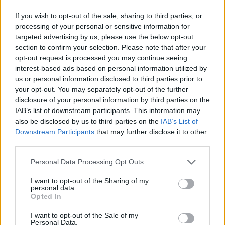
If you wish to opt-out of the sale, sharing to third parties, or
processing of your personal or sensitive information for
targeted advertising by us, please use the below opt-out
Jos video ei näy laitteellasi voit katsoa sen suoraan
section to confirm your selection. Please note that after your
Youtubesta
.
opt-out request is processed you may continue seeing
interest-based ads based on personal information utilized by
us or personal information disclosed to third parties prior to
Rantanen nousi tehoillaan pistepörssissä kohisten kohti
your opt-out. You may separately opt-out of the further
kärkeä. Tällä kaudella tehot 26+38=64 iskenyt suomalainen
disclosure of your personal information by third parties on the
nousi pistepörssissä kuudenneksi. Rantanen on tehoillaan
IAB’s list of downstream participants. This information may
eniten pisteitä iskenyt suomalainen, Avalanchen sisäisessä
also be disclosed by us to third parties on the
IAB’s List of
Downstream Participants
that may further disclose it to other
pistepörssissä edellä on vielä kaksi pistettä enemmän iskenyt
third parties.
Nazem Kadri
.
Personal Data Processing Opt Outs
I want to opt-out of the Sharing of my
personal data.
Opted In
I want to opt-out of the Sale of my
Personal Data.