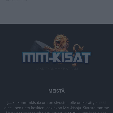
28.05.2026 15:09
MEISTÄ
Jaakiekonmmkisat.com on sivusto, jolle on kerätty kaikki
oleellinen tieto koskien Jääkiekon MM-kisoja. Sivustoltamme
löytyvät Leijonat-aiheiset uutiset, MM 2026 otteluohjelma,