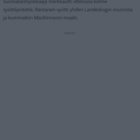
Suomalaishyökkääjä merkkautti ottelussa kolme
syöttöpistettä. Rantanen syötti yhden Landeskogin osumista
ja kummatkin MacKinnonin maalit.
Mainos: