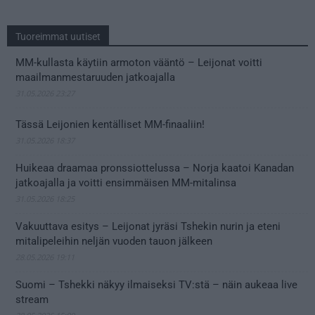
Tuoreimmat uutiset
MM-kullasta käytiin armoton vääntö – Leijonat voitti
maailmanmestaruuden jatkoajalla
31.05.2026 23:27
Tässä Leijonien kentälliset MM-finaaliin!
31.05.2026 18:37
Huikeaa draamaa pronssiottelussa – Norja kaatoi Kanadan
jatkoajalla ja voitti ensimmäisen MM-mitalinsa
31.05.2026 18:25
Vakuuttava esitys – Leijonat jyräsi Tshekin nurin ja eteni
mitalipeleihin neljän vuoden tauon jälkeen
28.05.2026 19:11
Suomi – Tshekki näkyy ilmaiseksi TV:stä – näin aukeaa live
stream