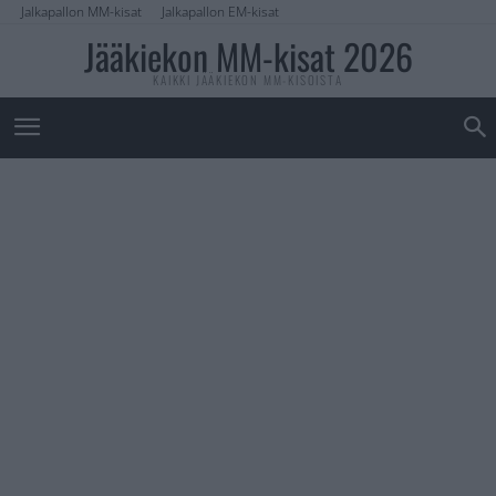
Jalkapallon MM-kisat
Jalkapallon EM-kisat
Jääkiekon MM-kisat 2026
KAIKKI JÄÄKIEKON MM-KISOISTA