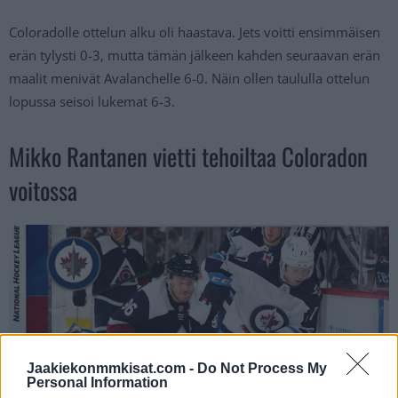
Coloradolle ottelun alku oli haastava. Jets voitti ensimmäisen
erän tylysti 0-3, mutta tämän jälkeen kahden seuraavan erän
maalit menivät Avalanchelle 6-0. Näin ollen taululla ottelun
lopussa seisoi lukemat 6-3.
Mikko Rantanen vietti tehoiltaa Coloradon
voitossa
Jaakiekonmmkisat.com -
Do Not Process My
Personal Information