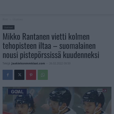
Koti
Uutiset
Uutiset
Mikko Rantanen vietti kolmen
tehopisteen iltaa – suomalainen
nousi pistepörssissä kuudenneksi
Tekijä
Jaakiekonmmkisat.com
-
26.02.2022 09:50