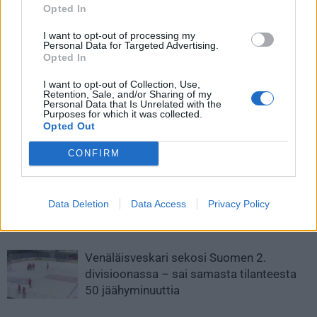
Opted In
I want to opt-out of processing my
Edellinen artikkeli
Seuraava artikkeli
Personal Data for Targeted Advertising.
Opted In
Teuvo Teräväinen iski
Oulun Kärpät erotti
salamamaalin – kiekko
päävalmentajansa – Lauri
I want to opt-out of Collection, Use,
verkkoon kolme sekuntia
Marjamäki siirtyy penkin taakse
Retention, Sale, and/or Sharing of my
aloituksesta
Personal Data that Is Unrelated with the
Purposes for which it was collected.
Opted Out
LIITTYVÄT ARTIKKELIT
LISÄÄ TEKIJÄLTÄ
CONFIRM
Leijonat julkisti ketjut Sveitsi-peliin –
Data Deletion
Data Access
Privacy Policy
Aleksander Barkov tekee paluun
kaukaloon
Venäläisveskari sekosi Suomen 2.
divisioonassa – sai samasta tilanteesta
50 jäähyminuuttia