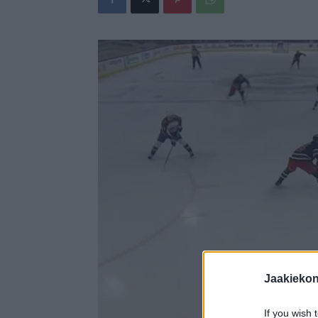
Jaakieko
If you wish 