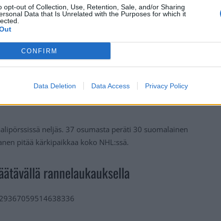
o opt-out of Collection, Use, Retention, Sale, and/or Sharing
ersonal Data that Is Unrelated with the Purposes for which it
lected.
Out
CONFIRM
Data Deletion
Data Access
Privacy Policy
ipörssissä neljäs. 37 osumasta peräti 30 suomalainen
tanen pitää kärkipaikkaa koko NHL:ssä.
äätävällä rannelaukauksella
/1629367059514638336