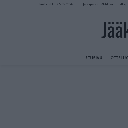
Jalkapallon MM-kisat
Jalkap
keskiviikko, 05.08.2026
Jää
ETUSIVU
OTTELU