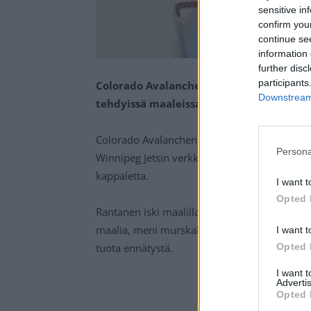
sensitive in
confirm you
continue se
information 
further disc
participants
Colorado Avalanchen Mikko Rantanen nous
Downstream 
tehdyissä maaleissa.
Colorado Avalanchen
suomalaishyökkääjä
M
Persona
Winnipeg Jetsin verkkoon syntyi kauden 37:s 
kappaletta.
I want t
Opted 
Rantanen iski maalillaa oman henkilökohtais
maalia, meni murskaksi jo 56 pelatun ottelun 
I want t
tuota ennätystä.
Opted 
I want 
Advertis
Opted 