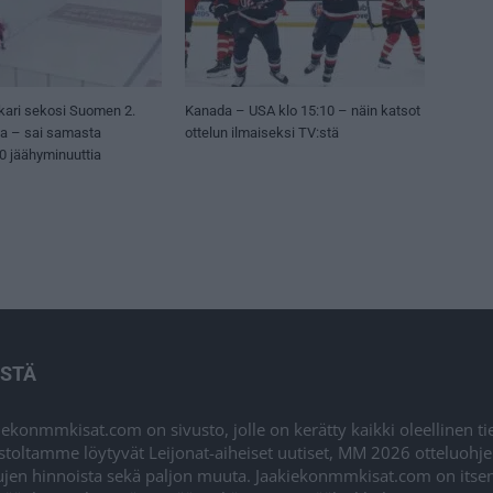
kari sekosi Suomen 2.
Kanada – USA klo 15:10 – näin katsot
sa – sai samasta
ottelun ilmaiseksi TV:stä
50 jäähyminuuttia
ISTÄ
iekonmmkisat.com on sivusto, jolle on kerätty kaikki oleellinen t
stoltamme löytyvät Leijonat-aiheiset uutiset, MM 2026 otteluohj
ujen hinnoista sekä paljon muuta. Jaakiekonmmkisat.com on itsenä