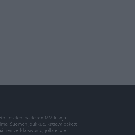
ieto koskien Jääkiekon MM-kisoja.
elma, Suomen joukkue, kattava paketti
inen verkkosivusto, jolla ei ole