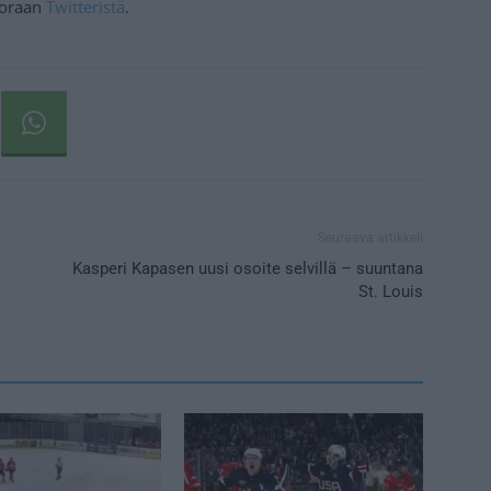
suoraan
Twitteristä
.
Seuraava artikkeli
Kasperi Kapasen uusi osoite selvillä – suuntana
St. Louis