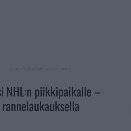
lle – iski maalin jäätävällä rannelaukauksella
 NHL:n piikkipaikalle –
ä rannelaukauksella