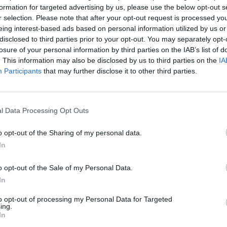
formation for targeted advertising by us, please use the below opt-out s
r selection. Please note that after your opt-out request is processed y
eing interest-based ads based on personal information utilized by us or
disclosed to third parties prior to your opt-out. You may separately opt-
losure of your personal information by third parties on the IAB’s list of
. This information may also be disclosed by us to third parties on the
IA
i koko NHL:n piikkipaikalle tasaviisikoin
Participants
that may further disclose it to other third parties.
ikko Rantasen
kausi on sujunut loistavasti. Viime yönä
l Data Processing Opt Outs
maali ja tehopisteitä Rantasella on kasassa nyt 68
o opt-out of the Sharing of my personal data.
In
en maaliennätyksensä rikki. Viime kauden ennätys, 36
jälkeen, eli Rantanen ehtii parannella vielä roimasti
o opt-out of the Sale of my Personal Data.
In
to opt-out of processing my Personal Data for Targeted
ing.
Mainos:
In