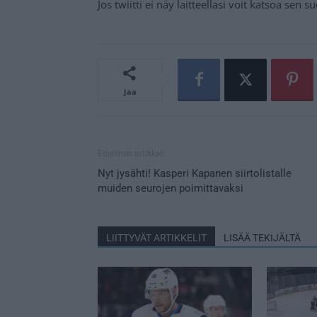
Jos twiitti ei näy laitteellasi voit katsoa sen 
Jaa
Edellinen artikkeli
Nyt jysähti! Kasperi Kapanen siirtolistalle
muiden seurojen poimittavaksi
LIITTYVÄT ARTIKKELIT
LISÄÄ TEKIJÄLTÄ