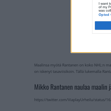
I want t
of my P
was col
Opted 
Maalinsa myötä Rantanen on koko NHL:n maal
on iskenyt tasaviisikoin. Tällä lukemalla Ran
Mikko Rantanen naulaa maalin j
https://twitter.com/ViaplayUrheilu/status