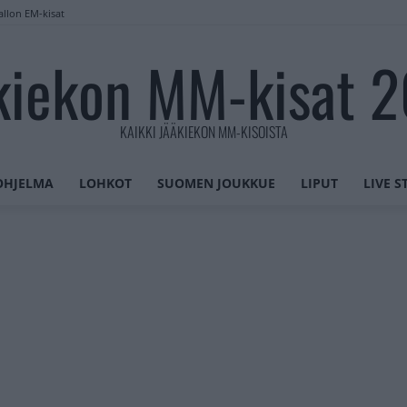
allon EM-kisat
kiekon MM-kisat 
KAIKKI JÄÄKIEKON MM-KISOISTA
OHJELMA
LOHKOT
SUOMEN JOUKKUE
LIPUT
LIVE 