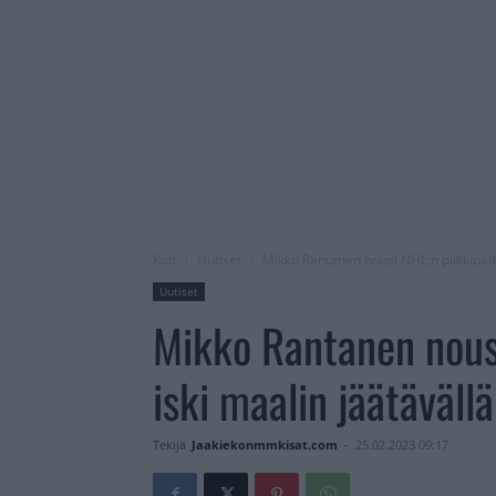
Koti
Uutiset
Mikko Rantanen nousi NHL:n piikkipaika
Uutiset
Mikko Rantanen nousi
iski maalin jäätäväll
Tekijä
Jaakiekonmmkisat.com
-
25.02.2023 09:17