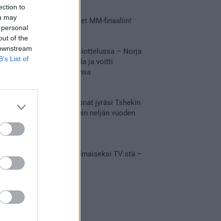
ection to
ou may
Tässä Leijonien kentälliset MM-finaaliin!
 personal
31.05.2026 18:37
out of the
 downstream
Huikeaa draamaa pronssiottelussa – Norja
B’s List of
kaatoi Kanadan jatkoajalla ja voitti
ensimmäisen MM-mitalinsa
31.05.2026 18:25
Vakuuttava esitys – Leijonat jyräsi Tshekin
nurin ja eteni mitalipeleihin neljän vuoden
tauon jälkeen
28.05.2026 19:11
Suomi – Tshekki näkyy ilmaiseksi TV:stä –
näin aukeaa live stream
28.05.2026 15:09