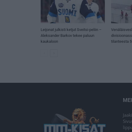
Leijonat julkisti ketjut Sveitsi-peliin –
Venäläisves
Aleksander Barkov tekee paluun
divisioonas
kaukaloon
tilanteesta 
ME
Jaak
Sivu
lipp