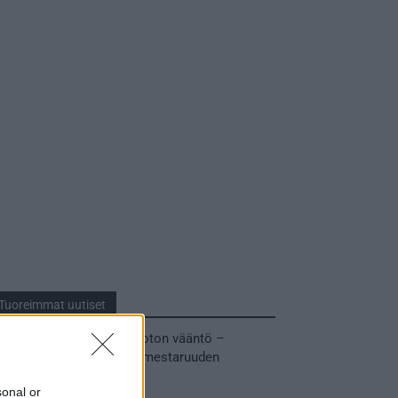
Tuoreimmat uutiset
MM-kullasta käytiin armoton vääntö –
Leijonat voitti maailmanmestaruuden
jatkoajalla
sonal or
31.05.2026 23:27