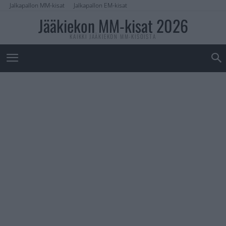
Jalkapallon MM-kisat
Jalkapallon EM-kisat
Jääkiekon MM-kisat 2026
KAIKKI JÄÄKIEKON MM-KISOISTA