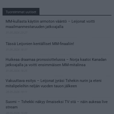
Tuoreimmat uutiset
MM-kullasta käytiin armoton vääntö – Leijonat voitti
maailmanmestaruuden jatkoajalla
31.05.2026 23:27
Tässä Leijonien kentälliset MM-finaaliin!
31.05.2026 18:37
Huikeaa draamaa pronssiottelussa – Norja kaatoi Kanadan
jatkoajalla ja voitti ensimmäisen MM-mitalinsa
31.05.2026 18:25
Vakuuttava esitys – Leijonat jyräsi Tshekin nurin ja eteni
mitalipeleihin neljän vuoden tauon jälkeen
28.05.2026 19:11
Suomi – Tshekki näkyy ilmaiseksi TV:stä – näin aukeaa live
stream
28.05.2026 15:09