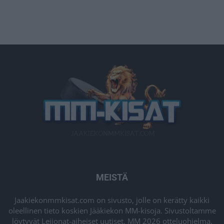
MEISTÄ
Jaakiekonmmkisat.com on sivusto, jolle on kerätty kaikki
oleellinen tieto koskien Jääkiekon MM-kisoja. Sivustoltamme
löytyvät Leijonat-aiheiset uutiset, MM 2026 otteluohjelma,