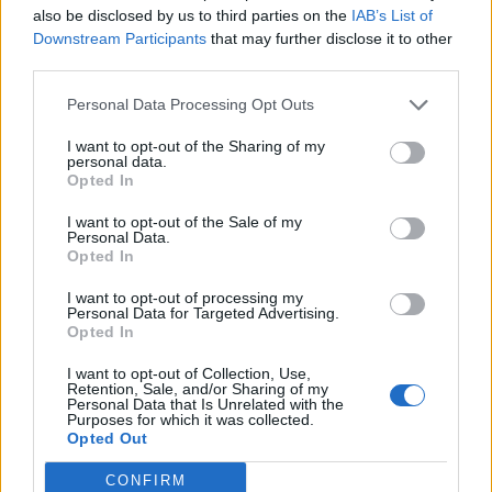
also be disclosed by us to third parties on the
IAB’s List of
Downstream Participants
that may further disclose it to other
Edellinen artikkeli
Seuraava artikkeli
third parties.
Ässien viime kauden kapteeni
Pikkuleijonien urakka Hlinka
Personal Data Processing Opt Outs
Jarno Kärki siirtyy ulkomaille –
Gretzky Cupissa alkaa – näillä
sopimus Sveitsin
kentällisillä Tshekin kimppuun
I want to opt-out of the Sharing of my
kakkostasolta
personal data.
Opted In
I want to opt-out of the Sale of my
LIITTYVÄT ARTIKKELIT
LISÄÄ TEKIJÄLTÄ
Personal Data.
Opted In
Leijonat julkisti ketjut Sveitsi-peliin –
I want to opt-out of processing my
Aleksander Barkov tekee paluun
Personal Data for Targeted Advertising.
Opted In
kaukaloon
I want to opt-out of Collection, Use,
Retention, Sale, and/or Sharing of my
Venäläisveskari sekosi Suomen 2.
Personal Data that Is Unrelated with the
divisioonassa – sai samasta tilanteesta
Purposes for which it was collected.
Opted Out
50 jäähyminuuttia
CONFIRM