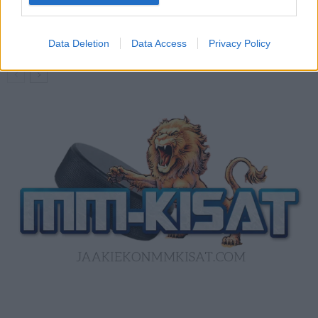
Kanada – USA klo 15:10 – näin katsot
ottelun ilmaiseksi TV:stä
Data Deletion
Data Access
Privacy Policy