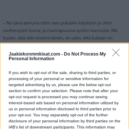
– No tänä aamuna oltiin sain pokaalin käyttöön ja oltiin
vanhempien luona, ja mannapuuroa syötiin kannusta. Mä
luulen, että olen ensimmäinen, en usko, että kukaan on
mannapuuroa aiemmin syönyt siitä, Rantanen kertoo MTV
Urheilun haastattelussa.
Jaakiekonmmkisat.com -
Do Not Process My
Personal Information
Rantanen on omien sanojensa mukaan aloittanut
If you wish to opt-out of the sale, sharing to third parties, or
valmistautumisen jo tulevaan NHL-kauteen. Itse NHL-arkeen
processing of your personal or sensitive information for
suomalainen
palaa syyskuussa.
targeted advertising by us, please use the below opt-out
section to confirm your selection. Please note that after your
opt-out request is processed you may continue seeing
interest-based ads based on personal information utilized by
us or personal information disclosed to third parties prior to
your opt-out. You may separately opt-out of the further
disclosure of your personal information by third parties on the
IAB’s list of downstream participants. This information may