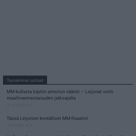
Tuoreimmat uutiset
MM-kullasta käytiin armoton vääntö – Leijonat voitti
maailmanmestaruuden jatkoajalla
31.05.2026 23:27
Tässä Leijonien kentälliset MM-finaaliin!
31.05.2026 18:37