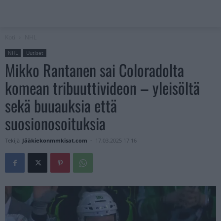
Koti
NHL
NHL
Uutiset
Mikko Rantanen sai Coloradolta
komean tribuuttivideon – yleisöltä
sekä buuauksia että
suosionosoituksia
Tekijä
Jääkiekonmmkisat.com
-
17.03.2025 17:16