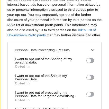
interest-based ads based on personal information utilized by
us or personal information disclosed to third parties prior to
your opt-out. You may separately opt-out of the further
disclosure of your personal information by third parties on the
IAB’s list of downstream participants. This information may
also be disclosed by us to third parties on the
IAB’s List of
Downstream Participants
that may further disclose it to other
third parties.
Personal Data Processing Opt Outs
I want to opt-out of the Sharing of my
personal data.
Opted In
Edellinen artikkeli
Seuraava artikkeli
I want to opt-out of the Sale of my
Huimaa kiekkoviihdettä!
Jokerit erikoisessa tilanteessa
Personal Data.
Colorado-Dallas näkyy
– joutuu viemään kaksi Mestis-
Opted In
ilmaiseksi TV:stä
finaalia pois Nordikselta
I want to opt-out of processing my
Personal Data for Targeted Advertising.
Opted In
LIITTYVÄT ARTIKKELIT
LISÄÄ TEKIJÄLTÄ