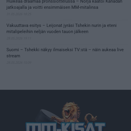
Huikeaa draamaa pronssiottelussa – Norja kaatoi Kanadan
jatkoajalla ja voitti ensimmäisen MM-mitalinsa
31.05.2026 18:25
Vakuuttava esitys – Leijonat jyräsi Tshekin nurin ja eteni
mitalipeleihin neljän vuoden tauon jälkeen
28.05.2026 19:11
Suomi – Tshekki näkyy ilmaiseksi TV:stä – näin aukeaa live
stream
28.05.2026 15:09