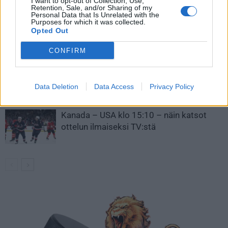
I want to opt-out of Collection, Use,
Retention, Sale, and/or Sharing of my
Personal Data that Is Unrelated with the
Leijonat julkisti ketjut Sveitsi-peliin –
Purposes for which it was collected.
Aleksander Barkov tekee paluun
Opted Out
kaukaloon
CONFIRM
Venäläisveskari sekosi Suomen 2.
divisioonassa – sai samasta tilanteesta
Data Deletion
Data Access
Privacy Policy
50 jäähyminuuttia
Kanada – USA klo 15:10 – näin katsot
ottelun ilmaiseksi TV:stä