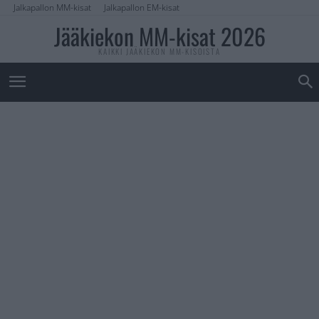
Jalkapallon MM-kisat
Jalkapallon EM-kisat
Jääkiekon MM-kisat 2026
KAIKKI JÄÄKIEKON MM-KISOISTA