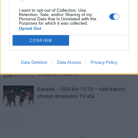
I want to opt-out of Collection, Use,
LIITTYVÄT ARTIKKELIT
LISÄÄ TEKIJÄLTÄ
Retention, Sale, and/or Sharing of my
Personal Data that Is Unrelated with the
Purposes for which it was collected.
Opted Out
Leijonat julkisti ketjut Sveitsi-peliin –
Aleksander Barkov tekee paluun
CONFIRM
kaukaloon
Venäläisveskari sekosi Suomen 2.
Data Deletion
Data Access
Privacy Policy
divisioonassa – sai samasta tilanteesta
50 jäähyminuuttia
Kanada – USA klo 15:10 – näin katsot
ottelun ilmaiseksi TV:stä