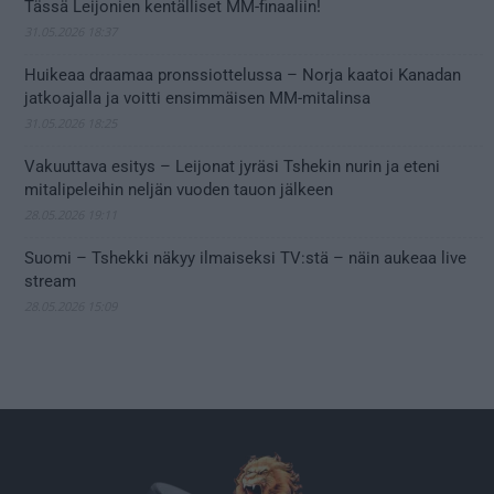
Tässä Leijonien kentälliset MM-finaaliin!
31.05.2026 18:37
Huikeaa draamaa pronssiottelussa – Norja kaatoi Kanadan
jatkoajalla ja voitti ensimmäisen MM-mitalinsa
31.05.2026 18:25
Vakuuttava esitys – Leijonat jyräsi Tshekin nurin ja eteni
mitalipeleihin neljän vuoden tauon jälkeen
28.05.2026 19:11
Suomi – Tshekki näkyy ilmaiseksi TV:stä – näin aukeaa live
stream
28.05.2026 15:09