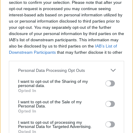
section to confirm your selection. Please note that after your
opt-out request is processed you may continue seeing
— Buffalo Hockey Moments (@SabresPlays)
April 10, 2024
interest-based ads based on personal information utilized by
us or personal information disclosed to third parties prior to
your opt-out. You may separately opt-out of the further
Mikäli video ei näy, voit katsoa sen
X:n puolella
.
disclosure of your personal information by third parties on the
IAB’s list of downstream participants. This information may
also be disclosed by us to third parties on the
IAB’s List of
Downstream Participants
that may further disclose it to other
third parties.
Personal Data Processing Opt Outs
I want to opt-out of the Sharing of my
personal data.
Opted In
Edellinen artikkeli
Seuraava artikkeli
Carolina Hurricanes teki
Niko Mikkola tiputti hanskat
I want to opt-out of the Sale of my
Personal Data.
yllättävän naarauksen – HIFK:n
NHL:ssä – tappeli Ottawa-
Opted In
Juha Jääskä solmi
pelaajaa vastaan
tulokassopimuksen seuran
I want to opt-out of processing my
kanssa
Personal Data for Targeted Advertising.
Opted In