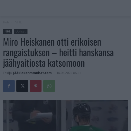
Koti
NHL
NHL
Uutiset
Miro Heiskanen otti erikoisen
rangaistuksen – heitti hanskansa
jäähyaitiosta katsomoon
Tekijä
Jääkiekonmmkisat.com
-
10.04.2024 06:41