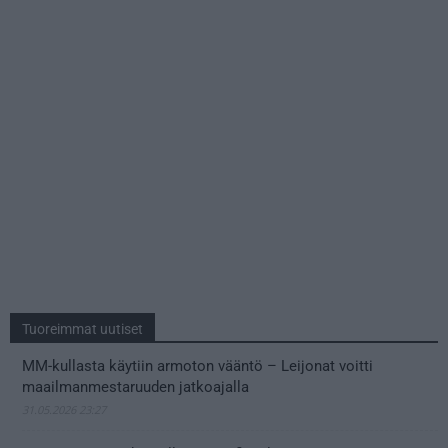
Tuoreimmat uutiset
MM-kullasta käytiin armoton vääntö – Leijonat voitti
maailmanmestaruuden jatkoajalla
31.05.2026 23:27