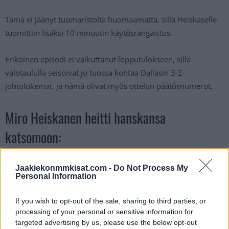
Tämä ei jäänyt tuomaristolta huomaamatta, sillä Heiskaselle
tuomittiin lisäksi 10 minuutin käytösrangaistus.
Erikoinen episodi ei vaikuttanut lopputulokseen, sillä
valotaululla seisoivat jo tuossa kohtaa Dallasin 3-2-
johtolukemat, ja nämä olivat myös ottelun päätösnumerot.
Miro Heiskanen heitti hanskansa
katsomoon:
MIRO HEISKANEN FLUNG ONE OF HIS
Jaakiekonmmkisat.com -
Do Not Process My
Personal Information
GLOVES INTO THE STANDS AFTER
GETTING INTO THE PENALTY BOX
If you wish to opt-out of the sale, sharing to third parties, or
#LETSGOBUFFALO
#TEXASHOCKEY
processing of your personal or sensitive information for
targeted advertising by us, please use the below opt-out
PIC.TWITTER.COM/S1WL4L7OAC