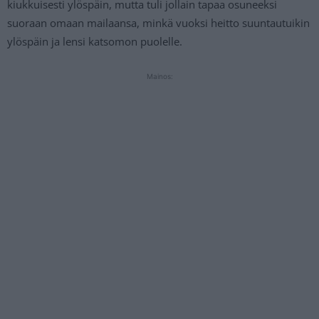
kiukkuisesti ylöspäin, mutta tuli jollain tapaa osuneeksi
suoraan omaan mailaansa, minkä vuoksi heitto suuntautuikin
ylöspäin ja lensi katsomon puolelle.
Mainos: