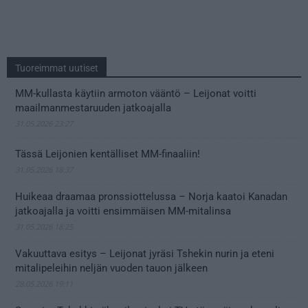
Tuoreimmat uutiset
MM-kullasta käytiin armoton vääntö – Leijonat voitti
maailmanmestaruuden jatkoajalla
31.05.2026 23:27
Tässä Leijonien kentälliset MM-finaaliin!
31.05.2026 18:37
Huikeaa draamaa pronssiottelussa – Norja kaatoi Kanadan
jatkoajalla ja voitti ensimmäisen MM-mitalinsa
31.05.2026 18:25
Vakuuttava esitys – Leijonat jyräsi Tshekin nurin ja eteni
mitalipeleihin neljän vuoden tauon jälkeen
28.05.2026 19:11