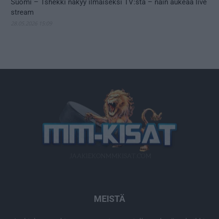
Suomi – Tshekki näkyy ilmaiseksi TV:stä – näin aukeaa live
stream
28.05.2026 15:09
MEISTÄ