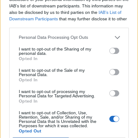
IAB’s list of downstream participants. This information may
also be disclosed by us to third parties on the
IAB’s List of
Downstream Participants
that may further disclose it to other
third parties.
Edellinen artikkeli
Seuraava artikkeli
Personal Data Processing Opt Outs
Suomalaispelaajat
Kaapo Kakolla värikäs ottelu –
nyrkkihippasilla – Erik Haula ja
paha kiekonmenetys maksoi
I want to opt-out of the Sharing of my
Anton Lundell ottivat toisistaan
kalliisti, vastasi voittomaalilla
personal data.
Opted In
mittaa
I want to opt-out of the Sale of my
Personal Data.
Opted In
LIITTYVÄT ARTIKKELIT
LISÄÄ TEKIJÄLTÄ
I want to opt-out of processing my
Personal Data for Targeted Advertising.
Leijonat julkisti ketjut Sveitsi-peliin –
Opted In
Aleksander Barkov tekee paluun
kaukaloon
I want to opt-out of Collection, Use,
Retention, Sale, and/or Sharing of my
Personal Data that Is Unrelated with the
Purposes for which it was collected.
Venäläisveskari sekosi Suomen 2.
Opted Out
divisioonassa – sai samasta tilanteesta