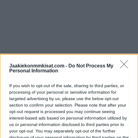
Miro Heiskanen tarjoilee namupassin
Jaakiekonmmkisat.com -
Do Not Process My
vastustajan voittomaaliin
Personal Information
If you wish to opt-out of the sale, sharing to third parties, or
https://twitter.com/Sportsnet/status/1605792546134925312
processing of your personal or sensitive information for
targeted advertising by us, please use the below opt-out
Jos twiitti ei näy laitteellasi voit katsoa sen suoraan
Twitteristä
.
section to confirm your selection. Please note that after your
opt-out request is processed you may continue seeing
interest-based ads based on personal information utilized by
us or personal information disclosed to third parties prior to
your opt-out. You may separately opt-out of the further
disclosure of your personal information by third parties on the