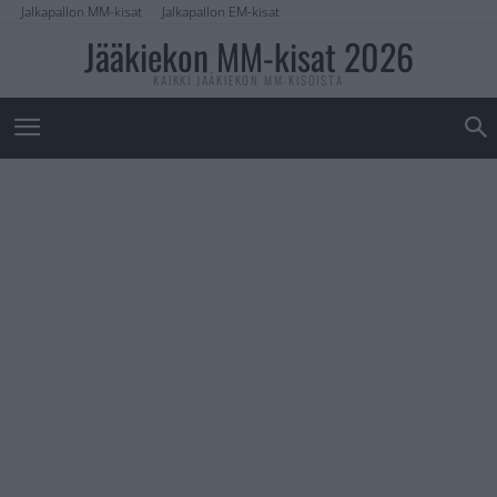
Jalkapallon MM-kisat
Jalkapallon EM-kisat
Jääkiekon MM-kisat 2026
KAIKKI JÄÄKIEKON MM-KISOISTA