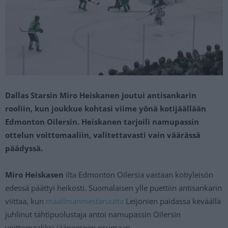
Dallas Starsin Miro Heiskanen joutui antisankarin
rooliin, kun joukkue kohtasi viime yönä kotijäällään
Edmonton Oilersin. Heiskanen tarjoili namupassin
ottelun voittomaaliin, valitettavasti vain väärässä
päädyssä.
Miro Heiskasen
ilta Edmonton Oilersia vastaan kotiyleisön
edessä päättyi heikosti. Suomalaisen ylle puettiin antisankarin
viittaa, kun
maailmanmestaruutta
Leijonien paidassa keväällä
juhlinut tähtipuolustaja antoi namupassin Oilersin
voittomaaliksi jääneeseen osumaan.