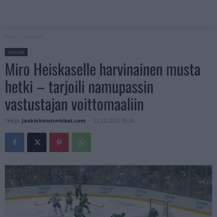
Koti
Uutiset
Uutiset
Miro Heiskaselle harvinainen musta
hetki – tarjoili namupassin
vastustajan voittomaaliin
Tekijä
Jaakiekonmmkisat.com
-
22.12.2022 09:26