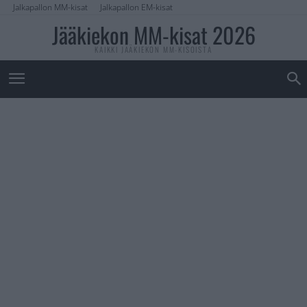
Jalkapallon MM-kisat
Jalkapallon EM-kisat
Jääkiekon MM-kisat 2026
KAIKKI JÄÄKIEKON MM-KISOISTA