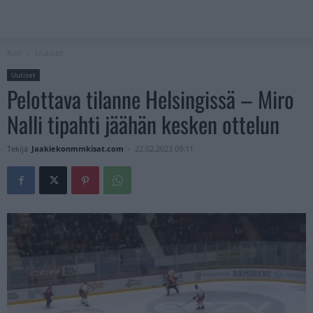
Koti
Uutiset
Uutiset
Pelottava tilanne Helsingissä – Miro
Nalli tipahti jäähän kesken ottelun
Tekijä
Jaakiekonmmkisat.com
-
22.02.2023 09:11