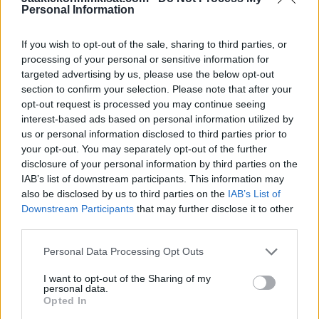
Personal Information
If you wish to opt-out of the sale, sharing to third parties, or
processing of your personal or sensitive information for
targeted advertising by us, please use the below opt-out
section to confirm your selection. Please note that after your
opt-out request is processed you may continue seeing
interest-based ads based on personal information utilized by
us or personal information disclosed to third parties prior to
your opt-out. You may separately opt-out of the further
disclosure of your personal information by third parties on the
Jos video ei näy laitteellasi voit katsoa sen suoraan
IAB’s list of downstream participants. This information may
also be disclosed by us to third parties on the
IAB’s List of
Youtubesta
.
Downstream Participants
that may further disclose it to other
third parties.
Lue myös:
Nuorten Leijonien otteluohjelma MM-kisoihin
selvillä
Personal Data Processing Opt Outs
I want to opt-out of the Sharing of my
personal data.
Opted In