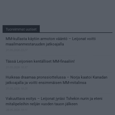
Tuoreimmat uutiset
MM-kullasta käytiin armoton vääntö – Leijonat voitti
maailmanmestaruuden jatkoajalla
31.05.2026 23:27
Tässä Leijonien kentälliset MM-finaaliin!
31.05.2026 18:37
Huikeaa draamaa pronssiottelussa – Norja kaatoi Kanadan
jatkoajalla ja voitti ensimmäisen MM-mitalinsa
31.05.2026 18:25
Vakuuttava esitys – Leijonat jyräsi Tshekin nurin ja eteni
mitalipeleihin neljän vuoden tauon jälkeen
28.05.2026 19:11