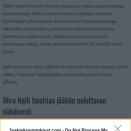
Nallin tilanne herätti huolta jokaisessa ottelua seuranneessa
kiekkofanissa. Nallin vauhti hidastui hiljalleen, kunnes
hyökkääjän jalat pettivät alta kokonaan. Vaasalaispelaaja
talutettiin pukusuojiin, josta hänet vietiin ambulanssilla
tarkempiin tutkimuksiin. Nallin kunnosta ei vielä ole
tarkempaa tietoa, mutta ambulanssiin hän oli kävellyt omin
jaloin.
Nalli sai kovan iskun päähänsä ottelussa Ilvestä vastaan viikko
sitten. Ottelu oli hyökkääjälle ensimmäinen tuon iskun
jälkeen.
Miro Nalli tipahtaa jäähän pelottavan
näköisesti
Jaakiekonmmkisat.com -
Do Not Process My