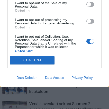
I want to opt-out of the Sale of my
Personal Data.
Opted In
I want to opt-out of processing my
Personal Data for Targeted Advertising.
Opted In
Edellinen artikkeli
Seuraava artikkeli
Patrick Kane iski kiekon
IL: Jokerien omistuspohjaan
I want to opt-out of Collection, Use,
Retention, Sale, and/or Sharing of my
jäätävällä lämärillä läpiajosta
iso muutos – Joel Harkimo
Personal Data that Is Unrelated with the
jatkoajalla maaliin – maali
luopuu omistajuudestaan!
Purposes for which it was collected.
hylättiin lopulta
Opted Out
CONFIRM
LIITTYVÄT ARTIKKELIT
LISÄÄ TEKIJÄLTÄ
Data Deletion
Data Access
Privacy Policy
Leijonat julkisti ketjut Sveitsi-peliin –
Aleksander Barkov tekee paluun
kaukaloon
Venäläisveskari sekosi Suomen 2.