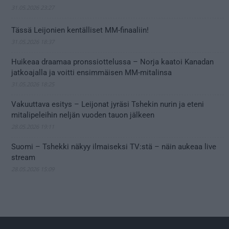
31.05.2026 23:27
Tässä Leijonien kentälliset MM-finaaliin!
31.05.2026 18:37
Huikeaa draamaa pronssiottelussa – Norja kaatoi Kanadan
jatkoajalla ja voitti ensimmäisen MM-mitalinsa
31.05.2026 18:25
Vakuuttava esitys – Leijonat jyräsi Tshekin nurin ja eteni
mitalipeleihin neljän vuoden tauon jälkeen
28.05.2026 19:11
Suomi – Tshekki näkyy ilmaiseksi TV:stä – näin aukeaa live
stream
28.05.2026 15:09