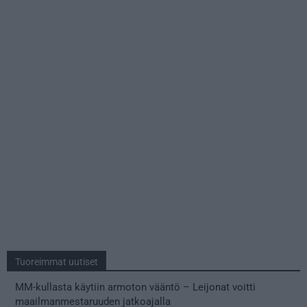
Tuoreimmat uutiset
MM-kullasta käytiin armoton vääntö – Leijonat voitti
maailmanmestaruuden jatkoajalla