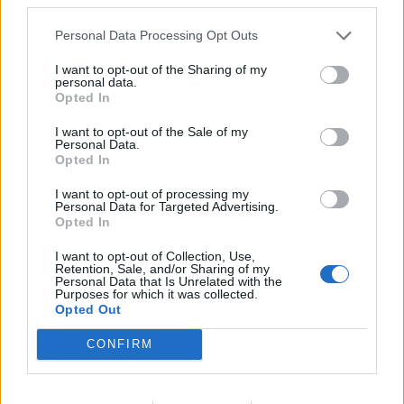
MM-kisat 2022 pelataan UROS
virallinen kisabiisi!
LIVE:llä
Personal Data Processing Opt Outs
I want to opt-out of the Sharing of my
personal data.
LIITTYVÄT ARTIKKELIT
LISÄÄ TEKIJÄLTÄ
Opted In
I want to opt-out of the Sale of my
Leijonat julkisti ketjut Sveitsi-peliin –
Personal Data.
Aleksander Barkov tekee paluun
Opted In
kaukaloon
I want to opt-out of processing my
Personal Data for Targeted Advertising.
Venäläisveskari sekosi Suomen 2.
Opted In
divisioonassa – sai samasta tilanteesta
I want to opt-out of Collection, Use,
50 jäähyminuuttia
Retention, Sale, and/or Sharing of my
Personal Data that Is Unrelated with the
Purposes for which it was collected.
Kanada – USA klo 15:10 – näin katsot
Opted Out
ottelun ilmaiseksi TV:stä
CONFIRM