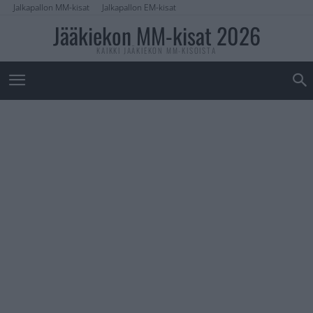
Jalkapallon MM-kisat
Jalkapallon EM-kisat
Jääkiekon MM-kisat 2026
KAIKKI JÄÄKIEKON MM-KISOISTA