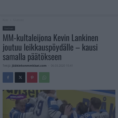
Koti
Uutiset
Uutiset
MM-kultaleijona Kevin Lankinen
joutuu leikkauspöydälle – kausi
samalla päätökseen
Tekijä
Jääkiekonmmkisat.com
-
06.03.2020 15:41