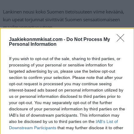
Lankinen nousi koko Suomen tietoisuuteen viime keväänä,
kun upeat torjunnat siivittivät Suomen sensaatiomaiseen
maailmanmestaruuteen.
Jaakiekonmmkisat.com -
Do Not Process My
Suomalaisvahti olisi saattanut olla potentiaalinen pelaaja
Personal Information
myös tuleviin
jääkiekon MM-kisoihin
, mikäli loukkaantuminen
ei olisi päättänyt kautta.
If you wish to opt-out of the sale, sharing to third parties, or
processing of your personal or sensitive information for
targeted advertising by us, please use the below opt-out
section to confirm your selection. Please note that after your
opt-out request is processed you may continue seeing
interest-based ads based on personal information utilized by
us or personal information disclosed to third parties prior to
your opt-out. You may separately opt-out of the further
disclosure of your personal information by third parties on the
IAB’s list of downstream participants. This information may
also be disclosed by us to third parties on the
IAB’s List of
Edellinen artikkeli
Seuraava artikkeli
Downstream Participants
that may further disclose it to other
Tampereen areenan nimi julki:
Tässä on jääkiekon MM-kisojen
third parties.