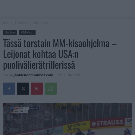
Koti
Uutiset
MM-kisat
Uutiset
MM-kisat
Tässä torstain MM-kisaohjelma –
Leijonat kohtaa USA:n
puolivälierätrillerissä
Tekijä
Jääkiekonmmkisat.com
-
22.05.2025 09:13