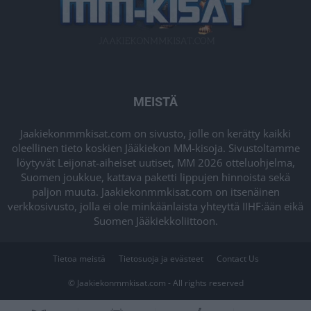
MEISTÄ
Jaakiekonmmkisat.com on sivusto, jolle on kerätty kaikki
oleellinen tieto koskien Jääkiekon MM-kisoja. Sivustoltamme
löytyvät Leijonat-aiheiset uutiset, MM 2026 otteluohjelma,
Suomen joukkue, kattava paketti lippujen hinnoista sekä
paljon muuta. Jaakiekonmmkisat.com on itsenäinen
verkkosivusto, jolla ei ole minkäänlaista yhteyttä IIHF:ään eikä
Suomen Jääkiekkoliittoon.
Tietoa meistä
Tietosuoja ja evästeet
Contact Us
© Jaakiekonmmkisat.com - All rights reserved