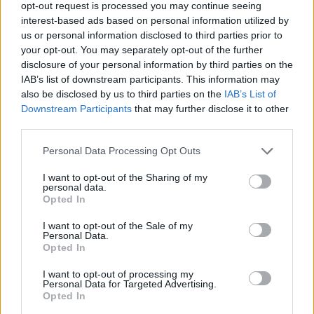
Sveitsin historiasta myös löytyy esimerkkejä, joissa joukkue
opt-out request is processed you may continue seeing
interest-based ads based on personal information utilized by
on ollut ennakkosuosikki, mutta lopulta osoittautunut itsensä
us or personal information disclosed to third parties prior to
pahimmaksi viholliseksi.
your opt-out. You may separately opt-out of the further
disclosure of your personal information by third parties on the
Selvin pelin henki on kuitenkin Herningin iltaottelussa.
IAB’s list of downstream participants. This information may
also be disclosed by us to third parties on the
IAB’s List of
Kisaisäntä Tanska tekee taatusti aivan kaikkensa intohimoisen
Downstream Participants
that may further disclose it to other
kotiyleisön edessä, mutta kun vastassa on kenties jopa yksi
third parties.
kisahistorian kovimmista Kanadan ryhmistä, niin vaatii
yllätysmahdollisuuden näkeminen melkoista optimismia. Toki
Personal Data Processing Opt Outs
kyseessä on yksittäinen ottelu, jossa voi tapahtua mitä vain,
I want to opt-out of the Sharing of my
mutta Kanada on niin ylivoimainen suosikki, että Tanskan
personal data.
Opted In
voitto olisi heittämällä yksi kisahistorian suurimmista
yllätyspaukuista.
I want to opt-out of the Sale of my
Personal Data.
Opted In
Torstain 22.5. MM-kisaohjelma –
I want to opt-out of processing my
Personal Data for Targeted Advertising.
puolivälierät:
Opted In