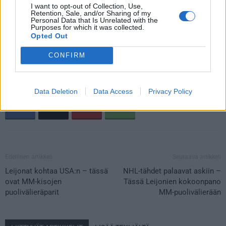
I want to opt-out of Collection, Use,
17:20 USA-Suomi (Tukholma)
Retention, Sale, and/or Sharing of my
Personal Data that Is Unrelated with the
17:20 Sveitsi-Itävalta (Herning)
Purposes for which it was collected.
Opted Out
21:20 Ruotsi-Tshekki (Tukholma)
21:20 Kanada-Tanska (Herning)
CONFIRM
Data Deletion
Data Access
Privacy Policy
Edellinen artikkeli
Seuraava artikkeli
Leijonat kohtaa USA:n – tässä
NHL-tähdet palaavat askiin –
ovat MM-kisojen
Tässä Leijonien kokoonpano
puolivälieräparit
MM-puolivälierään