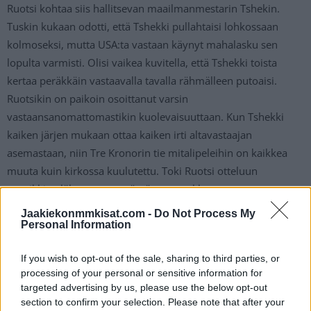
Ruotsi kohtaa siis hallitsevan maailmanmestarin Tshekin.
Tuskin kukaan odotti, että Tshekki pullahtaisi lohkossaan
kolmoseksi, mutta USA:ta vastaan käynyt mahalasku sen
lopulta varmisti. Olisi vaikea kuvitella, että Tshekki toista
kertaa peräkkäin vastaavalla tavalla rähmälleen putoaisi.
Ruotsikin on paikoin osoittanut varsin
vastaansanomattomastikin kuolevaisuuttaan. Kun Tshekki
kaiken järjen mukaan ottaa kaiken irti altavastaajan
asemastaan, niin Tre Kronorin tie mitalipeleihin on kaikkea
muuta kuin kirkossa kuulutettu. Toki Ruotsi otteluun
suosikkina lähtee, mutta tämä on ennakkoon povattuna
pareista arvaamattomin.
Jaakiekonmmkisat.com -
Do Not Process My
Personal Information
Herningin alkuillan ”alppiderby” on ennakkoasetelmiltaan
If you wish to opt-out of the sale, sharing to third parties, or
selvä peli, mutta vaikka punainen matto onkin levitetty
processing of your personal or sensitive information for
Sveitsille, pitää joukkueen sitä pitkin myös pystyä
targeted advertising by us, please use the below opt-out
kävelemään, eikä Itävalta taatusti anna mitään ilmaiseksi.
section to confirm your selection. Please note that after your