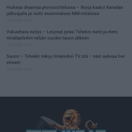
Huikeaa draamaa pronssiottelussa – Norja kaatoi Kanadan
jatkoajalla ja voitti ensimmäisen MM-mitalinsa
31.05.2026 18:25
Vakuuttava esitys – Leijonat jyräsi Tshekin nurin ja eteni
mitalipeleihin neljän vuoden tauon jälkeen
28.05.2026 19:11
Suomi – Tshekki näkyy ilmaiseksi TV:stä – näin aukeaa live
stream
28.05.2026 15:09