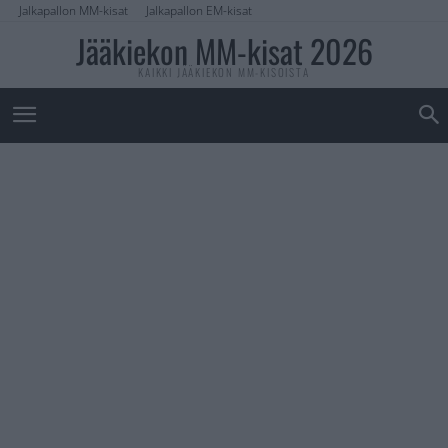
Jalkapallon MM-kisat
Jalkapallon EM-kisat
Jääkiekon MM-kisat 2026
KAIKKI JÄÄKIEKON MM-KISOISTA