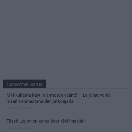
Tuoreimmat uutiset
MM-kullasta käytiin armoton vääntö – Leijonat voitti
maailmanmestaruuden jatkoajalla
31.05.2026 23:27
Tässä Leijonien kentälliset MM-finaaliin!
31.05.2026 18:37