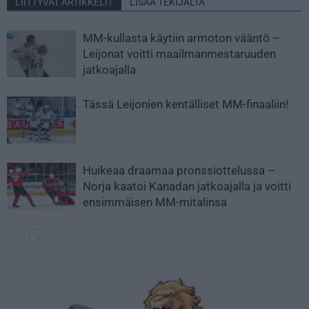
LIITTYVÄT ARTIKKELIT
LISÄÄ TEKIJÄLTÄ
MM-kullasta käytiin armoton vääntö –
Leijonat voitti maailmanmestaruuden
jatkoajalla
Tässä Leijonien kentälliset MM-finaaliin!
Huikeaa draamaa pronssiottelussa –
Norja kaatoi Kanadan jatkoajalla ja voitti
ensimmäisen MM-mitalinsa