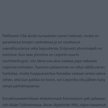
Pelillisesti USA aloitti turnauksen varsin heikosti, mutta on
parantanut kisojen vanhetessa ja on osoittanut
vaarallisuutensa sekä laajuutensa. Erityisesti ylivoimapeli on
toiminut. Kun taas ylivoima on Leijonin suurin
murheenkryyni, niin tämä osa-alue saattaa jopa ratkaista
Leijonien kohtalon. Suomen pelaaminen on ollut välillä varsin
hankalaa, mutta huippusuoritus Kanadaa vastaan antaa uskoa
siihen, että kun paikka on kovin, voi Leijonilla olla jälleen kyky
venyä parhaimpaansa.
Ennakkoasetelmiltaan ehdottomasti kiinnostavin peli pelataan
niin ikään Tukholmassa. Aivan älyttömän NHL-nipun kasannut