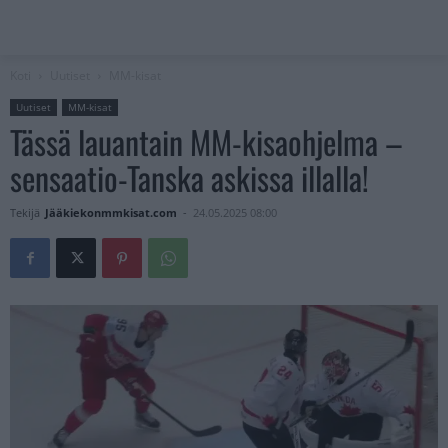
Koti
Uutiset
MM-kisat
Uutiset
MM-kisat
Tässä lauantain MM-kisaohjelma –
sensaatio-Tanska askissa illalla!
Tekijä
Jääkiekonmmkisat.com
-
24.05.2025 08:00