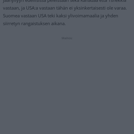
jäähyilyyn edellisissä peleissään sekä Kanadaa että Tshekkiä
vastaan, ja USA:a vastaan tähän ei yksinkertaisesti ole varaa.
Suomea vastaan USA teki kaksi ylivoimamaalia ja yhden
siirretyn rangaistuksen aikana.
Mainos: