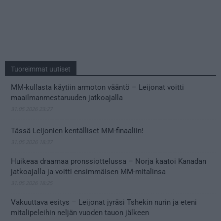
Tuoreimmat uutiset
MM-kullasta käytiin armoton vääntö – Leijonat voitti
maailmanmestaruuden jatkoajalla
31.05.2026 23:27
Tässä Leijonien kentälliset MM-finaaliin!
31.05.2026 18:37
Huikeaa draamaa pronssiottelussa – Norja kaatoi Kanadan
jatkoajalla ja voitti ensimmäisen MM-mitalinsa
31.05.2026 18:25
Vakuuttava esitys – Leijonat jyräsi Tshekin nurin ja eteni
mitalipeleihin neljän vuoden tauon jälkeen