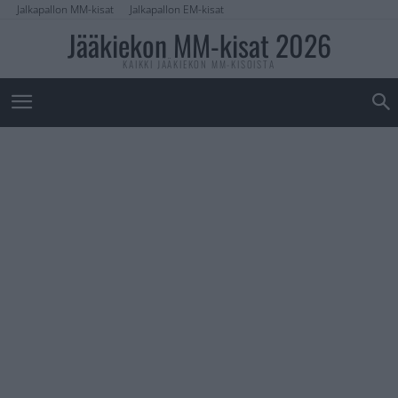
Jalkapallon MM-kisat
Jalkapallon EM-kisat
Jääkiekon MM-kisat 2026
KAIKKI JÄÄKIEKON MM-KISOISTA