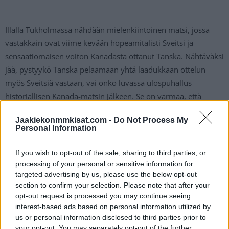
Illalla Tukholmassa nähdään mielenkiintoinen matsi, jossa
vastakkain ovat viime kevään hopeamitalisti Sveitsi ja
sensaatiomaisen voiton Kanadasta ottanut Tanska. Nähtäväksi
jää, pystyykö Tanska pelaamaan yhtä laadukkaan ottelun
myös Sveitsiä vastaan, vai onko luvassa ulospuhallus
historiallisen Kanada-matsin jälkeen. Se on varmaa, että
paikalle saapuu runsas määrä tanskalaisfania todistamaan
Jaakiekonmmkisat.com -
Do Not Process My
maan kiekkohistorian ensimmäistä MM-välierää.
Personal Information
MM-kisaohjelma lauantaina 24.5.
If you wish to opt-out of the sale, sharing to third parties, or
processing of your personal or sensitive information for
targeted advertising by us, please use the below opt-out
15:20 Ruotsi – USA
section to confirm your selection. Please note that after your
19:20 Sveitsi – Tanska
opt-out request is processed you may continue seeing
interest-based ads based on personal information utilized by
us or personal information disclosed to third parties prior to
your opt-out. You may separately opt-out of the further