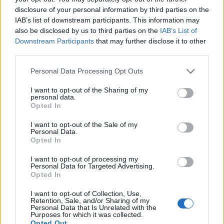
disclosure of your personal information by third parties on the
IAB’s list of downstream participants. This information may
also be disclosed by us to third parties on the
IAB’s List of
Downstream Participants
that may further disclose it to other
third parties.
Personal Data Processing Opt Outs
Edellinen artikkeli
Seuraava artikkeli
Uskomaton paukku! Tanska
Tässä sunnuntain MM-
I want to opt-out of the Sharing of my
teki MM-kisahistorian
kisaohjelma – onko tämä
personal data.
Opted In
isoimman jytkyn pudottamalla
Sveitsin vai USA:n vuosi?
Kanadan
I want to opt-out of the Sale of my
Personal Data.
Opted In
LIITTYVÄT ARTIKKELIT
LISÄÄ TEKIJÄLTÄ
I want to opt-out of processing my
Personal Data for Targeted Advertising.
Opted In
MM-kullasta käytiin armoton vääntö –
Leijonat voitti maailmanmestaruuden
I want to opt-out of Collection, Use,
jatkoajalla
Retention, Sale, and/or Sharing of my
Personal Data that Is Unrelated with the
Purposes for which it was collected.
Opted Out