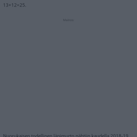
13+12=25.
Mainos:
Nuorukaisen todellinen läpimurto nähtiin kaudella 2018-19,