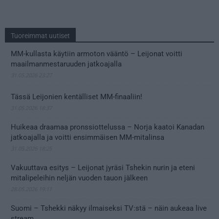
Tuoreimmat uutiset
MM-kullasta käytiin armoton vääntö – Leijonat voitti
maailmanmestaruuden jatkoajalla
31.05.2026 23:27
Tässä Leijonien kentälliset MM-finaaliin!
31.05.2026 18:37
Huikeaa draamaa pronssiottelussa – Norja kaatoi Kanadan
jatkoajalla ja voitti ensimmäisen MM-mitalinsa
31.05.2026 18:25
Vakuuttava esitys – Leijonat jyräsi Tshekin nurin ja eteni
mitalipeleihin neljän vuoden tauon jälkeen
28.05.2026 19:11
Suomi – Tshekki näkyy ilmaiseksi TV:stä – näin aukeaa live
stream