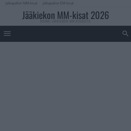
Jalkapallon MM-kisat
Jalkapallon EM-kisat
Jääkiekon MM-kisat 2026
KAIKKI JÄÄKIEKON MM-KISOISTA