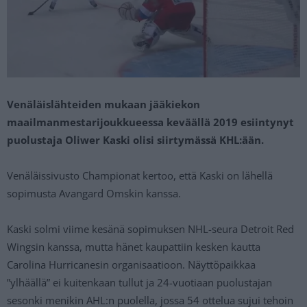
Venäläislähteiden mukaan jääkiekon
maailmanmestarijoukkueessa keväällä 2019 esiintynyt
puolustaja Oliwer Kaski olisi siirtymässä KHL:ään.
Venäläissivusto Championat kertoo, että Kaski on lähellä
sopimusta Avangard Omskin kanssa.
Kaski solmi viime kesänä sopimuksen NHL-seura Detroit Red
Wingsin kanssa, mutta hänet kaupattiin kesken kautta
Carolina Hurricanesin organisaatioon. Näyttöpaikkaa
”ylhäällä” ei kuitenkaan tullut ja 24-vuotiaan puolustajan
sesonki menikin AHL:n puolella, jossa 54 ottelua sujui tehoin