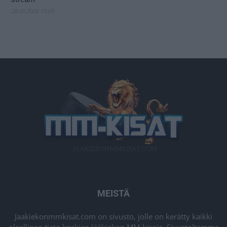
28.05.2026 15:09
MEISTÄ
Jaakiekonmmkisat.com on sivusto, jolle on kerätty kaikki
oleellinen tieto koskien Jääkiekon MM-kisoja. Sivustoltamme