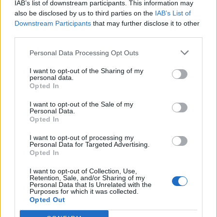
IAB’s list of downstream participants. This information may
also be disclosed by us to third parties on the
IAB’s List of
Downstream Participants
that may further disclose it to other
third parties.
Edellinen artikkeli
Seuraava artikkeli
Personal Data Processing Opt Outs
KHL:n palkkakuninkaat julki –
Tshekkihyökkääjä Lukas Radil
mukana 6 leijonapelaajaa
siirtyy NHL:stä KHL:ään – uusi
I want to opt-out of the Sharing of my
personal data.
seura on Spartak Moskova
Opted In
I want to opt-out of the Sale of my
Personal Data.
LIITTYVÄT ARTIKKELIT
LISÄÄ TEKIJÄLTÄ
Opted In
I want to opt-out of processing my
Leijonat julkisti ketjut Sveitsi-peliin –
Personal Data for Targeted Advertising.
Aleksander Barkov tekee paluun
Opted In
kaukaloon
I want to opt-out of Collection, Use,
Retention, Sale, and/or Sharing of my
Personal Data that Is Unrelated with the
Venäläisveskari sekosi Suomen 2.
Purposes for which it was collected.
divisioonassa – sai samasta tilanteesta
Opted Out
50 jäähyminuuttia