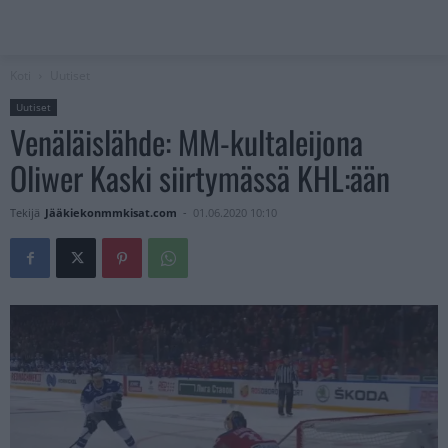
Koti
Uutiset
Uutiset
Venäläislähde: MM-kultaleijona
Oliwer Kaski siirtymässä KHL:ään
Tekijä
Jääkiekonmmkisat.com
-
01.06.2020 10:10