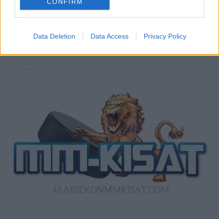
CONFIRM
Kanada – USA klo 15:10 – näin katsot
ottelun ilmaiseksi TV:stä
Data Deletion
Data Access
Privacy Policy