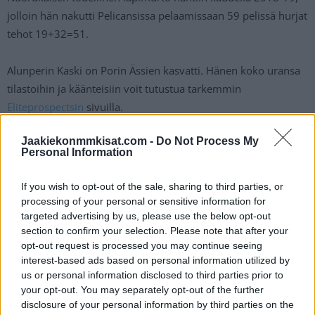
jolloin hän nakutti Pelicansissa pelaamissaan 59 pelissä hurjat
tehot 19+32=51.
Alunperin Kaski on Porin Ässien kasvatti. Hänen koko uransa
tilastoihin ja käänteisiin voit tutustua tarkemmin
Eliteprospectsin
sivuilla.
Jaakiekonmmkisat.com -
Do Not Process My
Lue myös:
Personal Information
KHL:n palkkakuninkaat julki – mukana 6 leijonapelaajaa
If you wish to opt-out of the sale, sharing to third parties, or
processing of your personal or sensitive information for
SKA Pietari takoo hurjaa jälkeä kaukalon ulkopuolella – tuplasi
targeted advertising by us, please use the below opt-out
section to confirm your selection. Please note that after your
voittonsa
opt-out request is processed you may continue seeing
interest-based ads based on personal information utilized by
us or personal information disclosed to third parties prior to
your opt-out. You may separately opt-out of the further
disclosure of your personal information by third parties on the