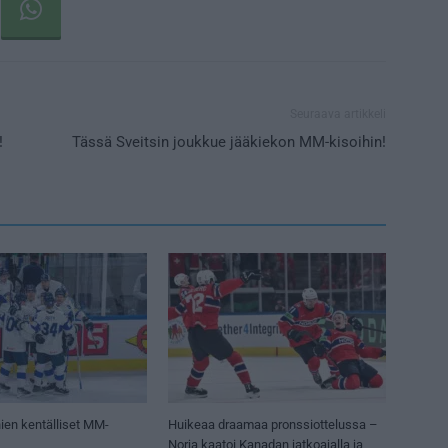
Seuraava artikkeli
!
Tässä Sveitsin joukkue jääkiekon MM-kisoihin!
ien kentälliset MM-
Huikeaa draamaa pronssiottelussa –
Norja kaatoi Kanadan jatkoajalla ja