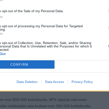
In
Mainos:
o opt-out of the Sale of my Personal Data.
In
to opt-out of processing my Personal Data for Targeted
ing.
In
o opt-out of Collection, Use, Retention, Sale, and/or Sharing
ersonal Data that Is Unrelated with the Purposes for which it
lected.
Out
CONFIRM
vätkä kanavat ole päässeet ajoissa sopuun uudesta
ttomat kanavat, eli MTV3, MTV Sub sekä MTV Ava
Data Deletion
Data Access
Privacy Policy
en valikoimasta 13. toukokuuta alkaen.
 noin 800 000 kotitaloutta. MTV näyttää valinneen
eidän mielestään asia koskee noin 300 000 kotitaloutta.