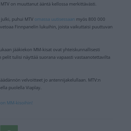
a MTV on muuttanut ääntä kellossa merkittävästi.
li julki, puhui MTV
omassa uutisessaan
myös 800 000
etoaa Finnpanelin lukuihin, joista vaikuttaisi puuttuvan
kaan jääkiekon MM-kisat ovat yhteiskunnallisesti
lit tulisi näyttää suorana vapaasti vastaanotettavilta
äädännön velvoitteet jo antennijakelullaan. MTV:n
ella puolella Viaplay.
kon MM-kisoihin!