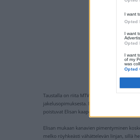
Opted 
I want t
Opted 
I want 
Advertis
Opted 
I want t
of my P
was col
Opted 
Taustalla on riita MTV:n ja Elisan välillä, ei
jakelusopimuksesta. Näin ollen MTV:n maksu
poistuvat Elisan kaapeli-tv:n tai Elisa Viihte
Elisan mukaan kanavien pimentyminen koskee
melko röyhkeästi vähättelevän linjan, sillä h