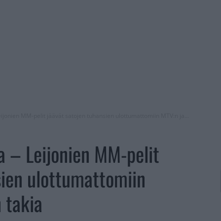
Leijonien MM-pelit jäävät satojen tuhansien ulottumattomiin MTV:n ja...
a – Leijonien MM-pelit
sien ulottumattomiin
n takia