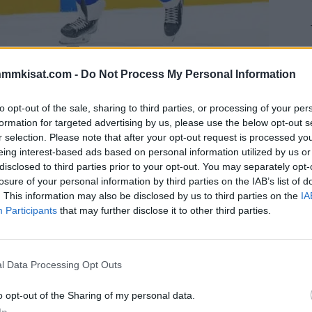
nmmkisat.com -
Do Not Process My Personal Information
ntrols the ball during the 2023 IIHF Ice Hockey World Championship
ay 25, 2023 in Tampere, Finland. (Photo by Samppa Toivonen/Apollo
to opt-out of the sale, sharing to third parties, or processing of your per
formation for targeted advertising by us, please use the below opt-out s
r selection. Please note that after your opt-out request is processed y
a. Ilmaislähetykset Leijonien MM-otteluista jäävät
eing interest-based ads based on personal information utilized by us or
disclosed to third parties prior to your opt-out. You may separately opt-
losure of your personal information by third parties on the IAB’s list of
. This information may also be disclosed by us to third parties on the
IA
sissä, mutta vaikka asiasta on olemassa jopa lakiasetus,
Participants
that may further disclose it to other third parties.
 ilman ilmaislähetyksiä Suomen MM-otteluista.
jopa lähes 800 000 katsojaa uhkasi jäädä ilman
l Data Processing Opt Outs
nut.
o opt-out of the Sharing of my personal data.