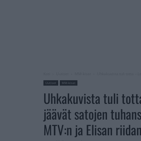
Koti
Uutiset
MM-kisat
Uhkakuvista tuli totta – 
Uutiset
MM-kisat
Uhkakuvista tuli tott
jäävät satojen tuhan
MTV:n ja Elisan riida