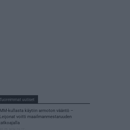
Tuoreimmat uutiset
MM-kullasta käytiin armoton vääntö –
Leijonat voitti maailmanmestaruuden
jatkoajalla
31.05.2026 23:27