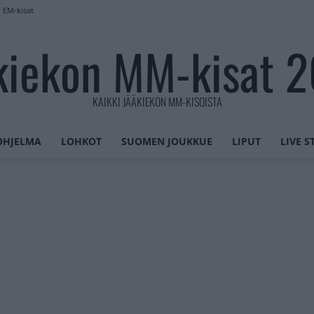
n EM-kisat
kiekon MM-kisat 
KAIKKI JÄÄKIEKON MM-KISOISTA
OHJELMA
LOHKOT
SUOMEN JOUKKUE
LIPUT
LIVE 