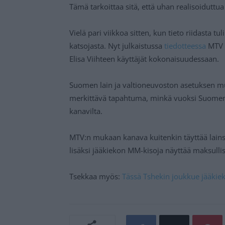
Tämä tarkoittaa sitä, että uhan realisoiduttu
Vielä pari viikkoa sitten, kun tieto riidasta tu
katsojasta. Nyt julkaistussa
tiedotteessa
MTV v
Elisa Viihteen käyttäjät kokonaisuudessaan.
Suomen lain ja valtioneuvoston asetuksen mu
merkittävä tapahtuma, minkä vuoksi Suomen pe
kanavilta.
MTV:n mukaan kanava kuitenkin täyttää lains
lisäksi jääkiekon MM-kisoja näyttää maksullis
Tsekkaa myös:
Tässä Tshekin joukkue jääkie