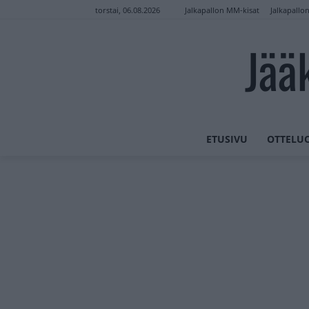
Jalkapallon MM-kisat
Jalkapallo
torstai, 06.08.2026
Jää
ETUSIVU
OTTELU