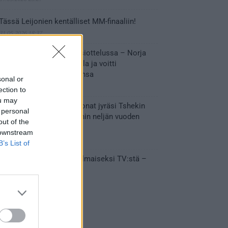
Tässä Leijonien kentälliset MM-finaaliin!
31.05.2026 18:37
Huikeaa draamaa pronssiottelussa – Norja
kaatoi Kanadan jatkoajalla ja voitti
ensimmäisen MM-mitalinsa
sonal or
31.05.2026 18:25
ection to
ou may
Vakuuttava esitys – Leijonat jyräsi Tshekin
 personal
nurin ja eteni mitalipeleihin neljän vuoden
out of the
tauon jälkeen
 downstream
28.05.2026 19:11
B’s List of
Suomi – Tshekki näkyy ilmaiseksi TV:stä –
näin aukeaa live stream
28.05.2026 15:09