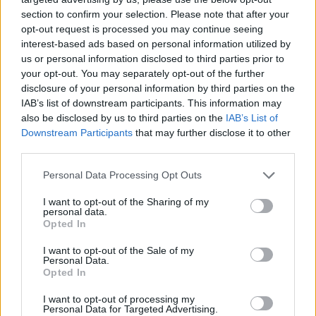
MTV:n studiossa juontajina toimivat Teemu Niikko ja Suvi
section to confirm your selection. Please note that after your
Puukangas. Päästudion lisäksi turnauksen alussa ja
opt-out request is processed you may continue seeing
loppuhuipennuksessa Tukholman kisastudiota vetää Siim
interest-based ads based on personal information utilized by
us or personal information disclosed to third parties prior to
Liivik.
your opt-out. You may separately opt-out of the further
disclosure of your personal information by third parties on the
Tsekkaa myös:
Kärpät antoi potkut urheilujohtajalleen –
IAB’s list of downstream participants. This information may
Kimmo Kapanen palkattiin tilalle
also be disclosed by us to third parties on the
IAB’s List of
Downstream Participants
that may further disclose it to other
third parties.
Personal Data Processing Opt Outs
I want to opt-out of the Sharing of my
personal data.
Opted In
I want to opt-out of the Sale of my
Personal Data.
Edellinen artikkeli
Seuraava artikkeli
Opted In
Kärpät antoi potkut
Pikkuleijonat matkaa U18 MM-
I want to opt-out of processing my
urheilujohtajalleen – Kimmo
kisoihin tällä joukkueella
Personal Data for Targeted Advertising.
Kapanen palkattiin tilalle