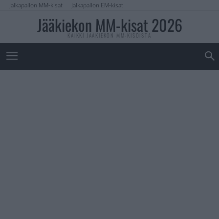
Jalkapallon MM-kisat
Jalkapallon EM-kisat
Jääkiekon MM-kisat 2026
KAIKKI JÄÄKIEKON MM-KISOISTA