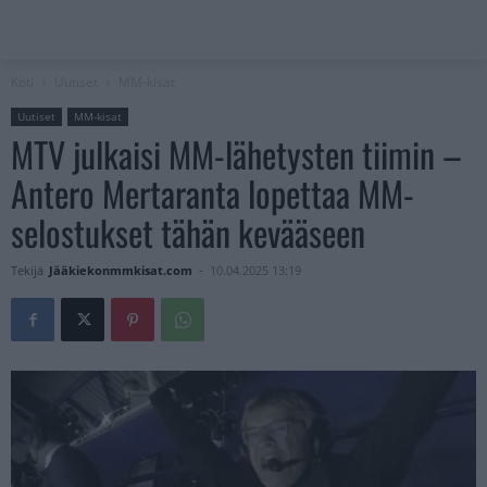
Koti
Uutiset
MM-kisat
Uutiset
MM-kisat
MTV julkaisi MM-lähetysten tiimin –
Antero Mertaranta lopettaa MM-
selostukset tähän kevääseen
Tekijä
Jääkiekonmmkisat.com
-
10.04.2025 13:19