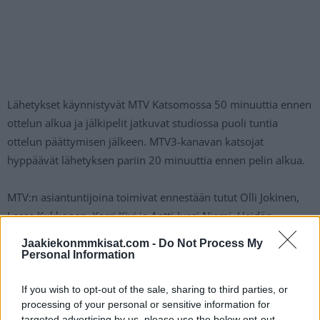
Lähetykset käynnistyvät MTV Katsomossa 50 minuuttia ennen
ottelun alkua ja jälkipelit jatkuvat studiossa puoli tuntia
ottelun päättymisen jälkeen. MTV3-kanavan katsojat
hyppäävät lähetyksen pariin 20 minuuttia ennen pelin alkua.
MTV:n asiantuntijoina toimivat ennestään tutut Olli Jokinen,
Lasse Kukkonen, Karri Kivi ja Antti-Jussi Niemi. Heidän
rinnalleen saadaan myös aktiivipelaajien näkemystä, kun
Jaakiekonmmkisat.com -
Do Not Process My
tiimiin liittyvät Juhamatti Aaltonen sekä Veli-Matti Savinainen.
Personal Information
Lisäksi Sami Kapanen raportoi tapahtumista jälleen
tapahtumien ytimestä, eli vaihtoaitioiden välistä.
If you wish to opt-out of the sale, sharing to third parties, or
processing of your personal or sensitive information for
targeted advertising by us, please use the below opt-out