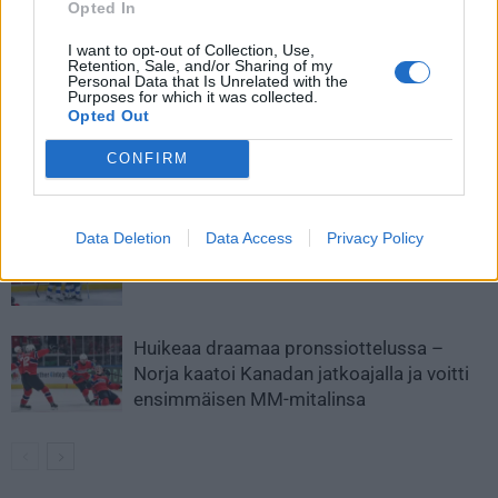
Opted In
I want to opt-out of Collection, Use,
Retention, Sale, and/or Sharing of my
LIITTYVÄT ARTIKKELIT
LISÄÄ TEKIJÄLTÄ
Personal Data that Is Unrelated with the
Purposes for which it was collected.
Opted Out
MM-kullasta käytiin armoton vääntö –
Leijonat voitti maailmanmestaruuden
CONFIRM
jatkoajalla
Data Deletion
Data Access
Privacy Policy
Tässä Leijonien kentälliset MM-finaaliin!
Huikeaa draamaa pronssiottelussa –
Norja kaatoi Kanadan jatkoajalla ja voitti
ensimmäisen MM-mitalinsa