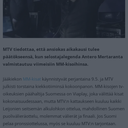
MTV tiedottaa, että ansiokas aikakausi tulee
päätökseensä, kun selostajalegenda Antero Mertaranta
valmistautuu viimeisiin MM-kisoihinsa.
Jääkiekon
MM-kisat
käynnistyvät perjantaina 9.5. ja MTV
julkisti torstaina kiekkotiiminsä kokoonpanon. MM-kisojen tv-
oikeuksien päähaltija Suomessa on Viaplay, joka välittää kisat
kokonaisuudessaan, mutta MTV:n kattaukseen kuuluu kaikki
Leijonien seitsemän alkulohkon ottelua, mahdollinen Suomen
puolivälieräottelu, molemmat välierät ja finaali. Jos Suomi
pelaa pronssiottelussa, myös se kuuluu MTV:n tarjontaan.