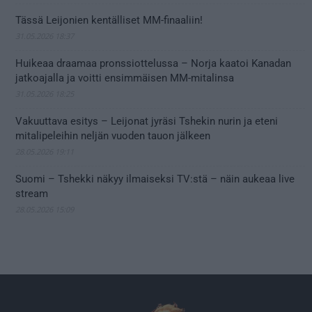
Tässä Leijonien kentälliset MM-finaaliin!
31.05.2026 18:37
Huikeaa draamaa pronssiottelussa – Norja kaatoi Kanadan
jatkoajalla ja voitti ensimmäisen MM-mitalinsa
31.05.2026 18:25
Vakuuttava esitys – Leijonat jyräsi Tshekin nurin ja eteni
mitalipeleihin neljän vuoden tauon jälkeen
28.05.2026 19:11
Suomi – Tshekki näkyy ilmaiseksi TV:stä – näin aukeaa live
stream
28.05.2026 15:09