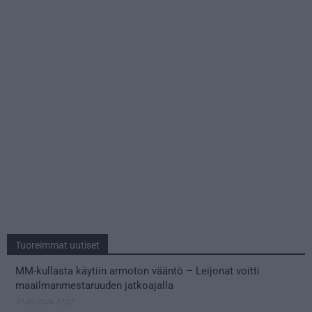
Tuoreimmat uutiset
MM-kullasta käytiin armoton vääntö – Leijonat voitti
maailmanmestaruuden jatkoajalla
31.05.2026 23:27