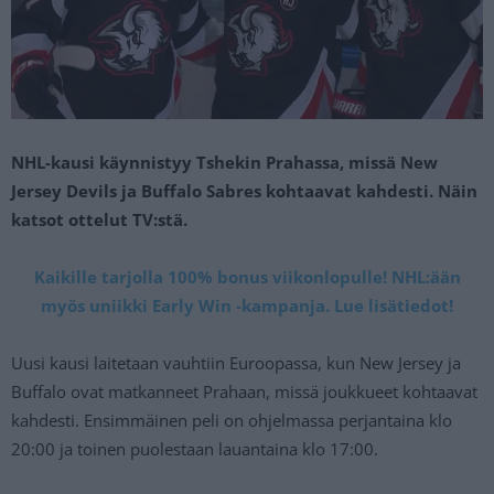
NHL-kausi käynnistyy Tshekin Prahassa, missä New
Jersey Devils ja Buffalo Sabres kohtaavat kahdesti. Näin
katsot ottelut TV:stä.
Kaikille tarjolla 100% bonus viikonlopulle! NHL:ään
myös uniikki Early Win -kampanja. Lue lisätiedot!
Uusi kausi laitetaan vauhtiin Euroopassa, kun New Jersey ja
Buffalo ovat matkanneet Prahaan, missä joukkueet kohtaavat
kahdesti. Ensimmäinen peli on ohjelmassa perjantaina klo
20:00 ja toinen puolestaan lauantaina klo 17:00.