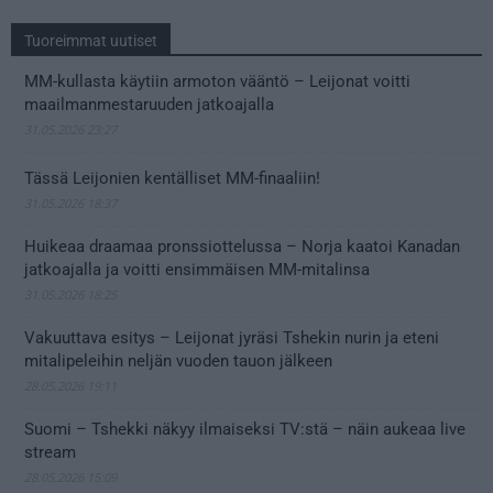
Tuoreimmat uutiset
MM-kullasta käytiin armoton vääntö – Leijonat voitti
maailmanmestaruuden jatkoajalla
31.05.2026 23:27
Tässä Leijonien kentälliset MM-finaaliin!
31.05.2026 18:37
Huikeaa draamaa pronssiottelussa – Norja kaatoi Kanadan
jatkoajalla ja voitti ensimmäisen MM-mitalinsa
31.05.2026 18:25
Vakuuttava esitys – Leijonat jyräsi Tshekin nurin ja eteni
mitalipeleihin neljän vuoden tauon jälkeen
28.05.2026 19:11
Suomi – Tshekki näkyy ilmaiseksi TV:stä – näin aukeaa live
stream
28.05.2026 15:09