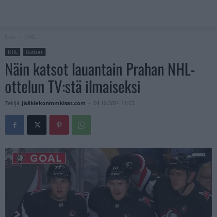
Koti
NHL
NHL
Uutiset
Näin katsot lauantain Prahan NHL-
ottelun TV:stä ilmaiseksi
Tekijä
Jääkiekonmmkisat.com
-
04.10.2024 11:05