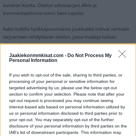
kanavan kautta. Ottelun selostaa Jani Alkio ja
kommentaattorina toimii Sami Lepistö.
Kaksi todella hyökkäysvoimaista joukkuetta tulevat varmasti
tarjoamaan viihdyttävän ottelun, jossa maaleja tullaan
näkemään molempiin päihin. Näin ollen maailman paras
kiekkosarja näyttää parastaan, joten ei muuta kuin
Jaakiekonmmkisat.com -
Do Not Process My
kotisohvilla hyvä asento ja peli pyörimään.
Personal Information
If you wish to opt-out of the sale, sharing to third parties, or
Uudenlainen Epic NHL Fantasy! Kokoa oma joukkueesi ja
processing of your personal or sensitive information for
voita 1000 €.
Täältä lisätiedot!
targeted advertising by us, please use the below opt-out
section to confirm your selection. Please note that after your
opt-out request is processed you may continue seeing
interest-based ads based on personal information utilized by
us or personal information disclosed to third parties prior to
your opt-out. You may separately opt-out of the further
disclosure of your personal information by third parties on the
IAB’s list of downstream participants. This information may