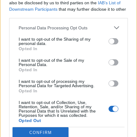
also be disclosed by us to third parties on the
IAB’s List of
Downstream Participants
that may further disclose it to other
Edellinen artikkeli
Seuraava artikkeli
third parties.
Tekeekö Jesse Puljujärvi
Montako nollapeliä Juuse
hattutempun NHL:n
Saros pelaa NHL:n
Personal Data Processing Opt Outs
runkosarjassa? Tässä
runkosarjassa?
I want to opt-out of the Sharing of my
todennäköisyys
personal data.
Opted In
I want to opt-out of the Sale of my
LIITTYVÄT ARTIKKELIT
LISÄÄ TEKIJÄLTÄ
Personal Data.
Opted In
Leijonat julkisti ketjut Sveitsi-peliin –
I want to opt-out of processing my
Aleksander Barkov tekee paluun
Personal Data for Targeted Advertising.
Opted In
kaukaloon
I want to opt-out of Collection, Use,
Venäläisveskari sekosi Suomen 2.
Retention, Sale, and/or Sharing of my
Personal Data that Is Unrelated with the
divisioonassa – sai samasta tilanteesta
Purposes for which it was collected.
50 jäähyminuuttia
Opted Out
CONFIRM
Kanada – USA klo 15:10 – näin katsot