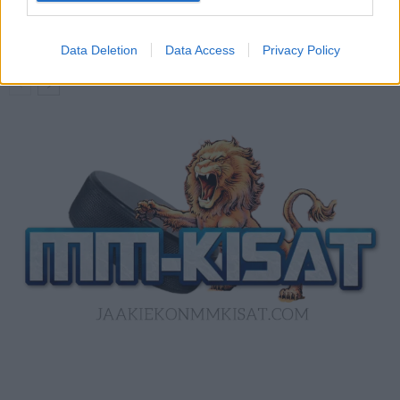
ottelun ilmaiseksi TV:stä
Data Deletion
Data Access
Privacy Policy