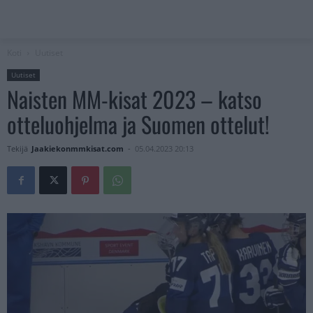
Koti
Uutiset
Uutiset
Naisten MM-kisat 2023 – katso
otteluohjelma ja Suomen ottelut!
Tekijä
Jaakiekonmmkisat.com
-
05.04.2023 20:13