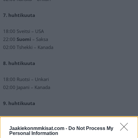
7. huhtikuuta
18:00 Sveitsi – USA
22:00
Suomi
– Saksa
02:00 Tshekki – Kanada
8. huhtikuuta
18:00 Ruotsi – Unkari
02:00 Japani – Kanada
9. huhtikuuta
18:00
Suomi
– Ruotsi
22:00 USA – Tshekki
Jaakiekonmmkisat.com -
Do Not Process My
Personal Information
02:00 Saksa – Ranska