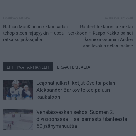
Edellinen artikkeli
Seuraava artikkeli
Nathan MacKinnon rikkoi sadan
Ranteet lukkoon ja kiekko
tehopisteen rajapyykin – upea
verkkoon – Kaapo Kakko painoi
ratkaisu jatkoajalla
komean osuman Andrei
Vasilevskin selän taakse
LIITTYVÄT ARTIKKELIT
LISÄÄ TEKIJÄLTÄ
Leijonat julkisti ketjut Sveitsi-peliin –
Aleksander Barkov tekee paluun
kaukaloon
Venäläisveskari sekosi Suomen 2.
divisioonassa – sai samasta tilanteesta
50 jäähyminuuttia