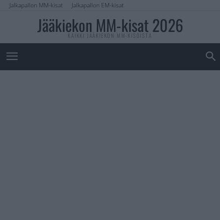
Jalkapallon MM-kisat
Jalkapallon EM-kisat
Jääkiekon MM-kisat 2026
KAIKKI JÄÄKIEKON MM-KISOISTA