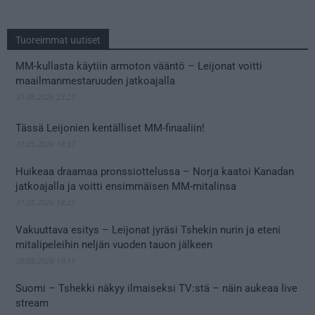
Tuoreimmat uutiset
MM-kullasta käytiin armoton vääntö – Leijonat voitti
maailmanmestaruuden jatkoajalla
31.05.2026 23:27
Tässä Leijonien kentälliset MM-finaaliin!
31.05.2026 18:37
Huikeaa draamaa pronssiottelussa – Norja kaatoi Kanadan
jatkoajalla ja voitti ensimmäisen MM-mitalinsa
31.05.2026 18:25
Vakuuttava esitys – Leijonat jyräsi Tshekin nurin ja eteni
mitalipeleihin neljän vuoden tauon jälkeen
28.05.2026 19:11
Suomi – Tshekki näkyy ilmaiseksi TV:stä – näin aukeaa live
stream