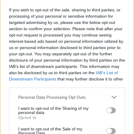
If you wish to opt-out of the sale, sharing to third parties, or
10. huhtikuuta
processing of your personal or sensitive information for
targeted advertising by us, please use the below opt-out
18:00 Unkari –
Suomi
section to confirm your selection. Please note that after your
opt-out request is processed you may continue seeing
22:00 Sveitsi – Japani
interest-based ads based on personal information utilized by
02:00 Kanada – USA
us or personal information disclosed to third parties prior to
your opt-out. You may separately opt-out of the further
11. huhtikuuta
disclosure of your personal information by third parties on the
IAB’s list of downstream participants. This information may
also be disclosed by us to third parties on the
IAB’s List of
18:00 Unkari – Saksa
Downstream Participants
that may further disclose it to other
22:00 Ruotsi – Ranska
third parties.
02:00 Tshekki – Sveitsi
Personal Data Processing Opt Outs
13. huhtikuuta
I want to opt-out of the Sharing of my
personal data.
Opted In
17:00 Puolivälieräottelu
I want to opt-out of the Sale of my
20:30 Puolivälieräottelu
Personal Data.