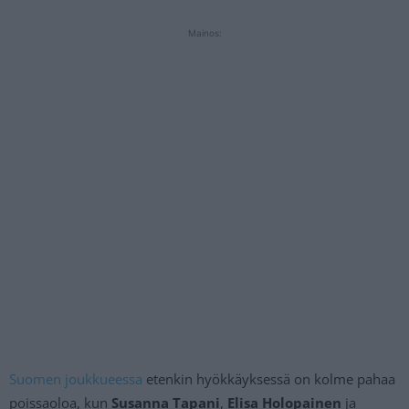
Mainos:
Suomen joukkueessa
etenkin hyökkäyksessä on kolme pahaa
poissaoloa, kun
Susanna Tapani
,
Elisa Holopainen
ja