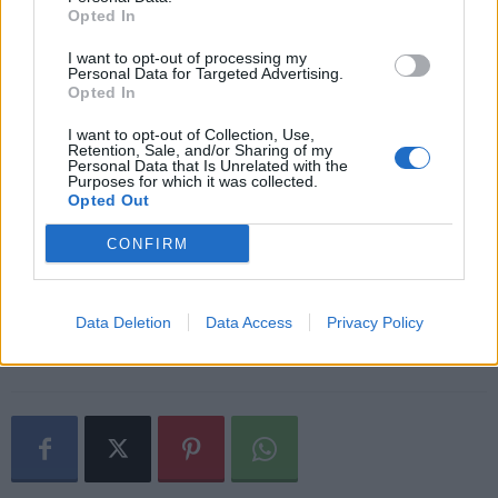
00:00 Puolivälieräottelu
Opted In
03:30 Puolivälieräottelu
I want to opt-out of processing my
Personal Data for Targeted Advertising.
Opted In
15. huhtikuuta
I want to opt-out of Collection, Use,
Retention, Sale, and/or Sharing of my
19:00 Semifinaali
Personal Data that Is Unrelated with the
Purposes for which it was collected.
23:00 Semifinaali
Opted Out
16. huhtikuuta
CONFIRM
22:00 Pronssiottelu
Data Deletion
Data Access
Privacy Policy
02:00 Loppuottelu