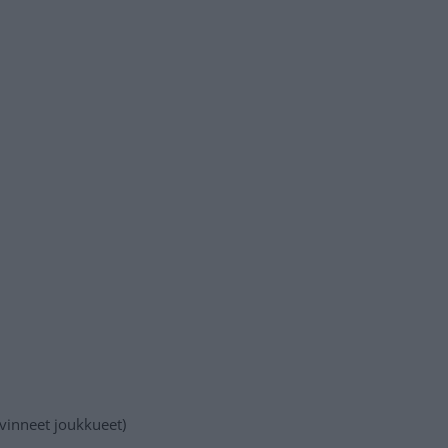
ävinneet joukkueet)