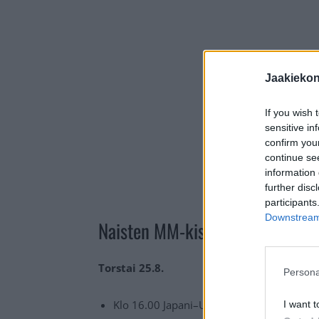
Jaakieko
If you wish 
sensitive in
confirm you
continue se
information 
further disc
participants
Downstream 
Naisten MM-kisojen otteluohjel
Torstai 25.8.
Persona
Klo 16.00 Japani–USA (A)
I want t