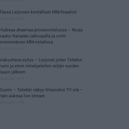
Tässä Leijonien kentälliset MM-finaaliin!
31.05.2026 18:37
Huikeaa draamaa pronssiottelussa – Norja
kaatoi Kanadan jatkoajalla ja voitti
ensimmäisen MM-mitalinsa
31.05.2026 18:25
Vakuuttava esitys – Leijonat jyräsi Tshekin
nurin ja eteni mitalipeleihin neljän vuoden
tauon jälkeen
28.05.2026 19:11
Suomi – Tshekki näkyy ilmaiseksi TV:stä –
näin aukeaa live stream
28.05.2026 15:09