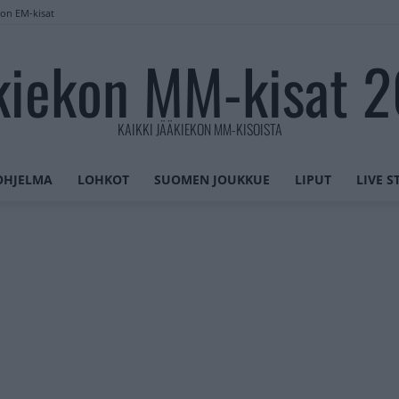
lon EM-kisat
kiekon MM-kisat 
KAIKKI JÄÄKIEKON MM-KISOISTA
OHJELMA
LOHKOT
SUOMEN JOUKKUE
LIPUT
LIVE 