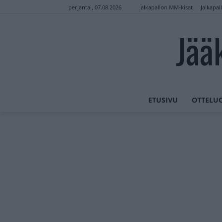
Jalkapallon MM-kisat
Jalkapal
perjantai, 07.08.2026
Jää
ETUSIVU
OTTELU