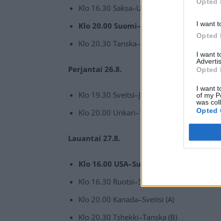
Opted 
Klo 16.30 Saksa–Unkari (B)
I want t
Klo 20.00 Suomi–Kanada (A)
Opted 
Klo 20.30 Tanska–Ruotsi (B)
I want 
Advertis
Perjantai 26.8.
Opted 
I want t
Klo 19.30 Sveitsi–Japani (A)
of my P
was col
Opted 
Klo 20.00 Unkari–Tshekki (B)
Lauantai 27.8.
Klo 16.00 USA–Suomi (A)
Klo 16.30 Ruotsi–Saksa (B)
Klo 20.00 Kanada–Sveitsi (A)
Klo 20.30 Tshekki–Tanska (B)