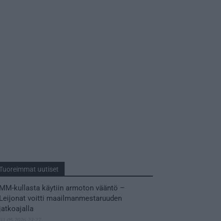
Tuoreimmat uutiset
MM-kullasta käytiin armoton vääntö –
Leijonat voitti maailmanmestaruuden
jatkoajalla
31.05.2026 23:27