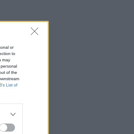
sonal or
ection to
ou may
 personal
out of the
 downstream
B’s List of