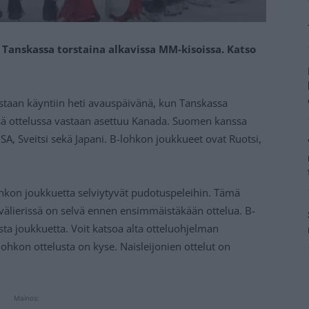
anskassa torstaina alkavissa MM-kisoissa. Katso
staan käyntiin heti avauspäivänä, kun Tanskassa
sä ottelussa vastaan asettuu Kanada. Suomen kanssa
A, Sveitsi sekä Japani. B-lohkon joukkueet ovat Ruotsi,
ohkon joukkuetta selviytyvät pudotuspeleihin. Tämä
olivälierissä on selvä ennen ensimmäistäkään ottelua. B-
ta joukkuetta. Voit katsoa alta otteluohjelman
hkon ottelusta on kyse. Naisleijonien ottelut on
Mainos: