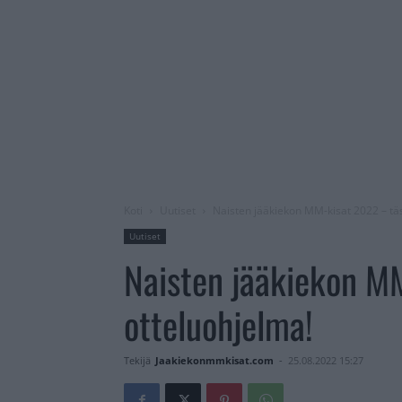
Koti
Uutiset
Naisten jääkiekon MM-kisat 2022 – tä
Uutiset
Naisten jääkiekon M
otteluohjelma!
Tekijä
Jaakiekonmmkisat.com
-
25.08.2022 15:27