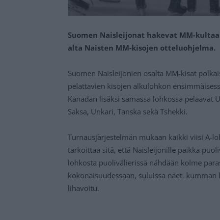
Suomen Naisleijonat hakevat MM-kultaa T
alta Naisten MM-kisojen otteluohjelma.
Suomen Naisleijonien osalta MM-kisat polkai
pelattavien kisojen alkulohkon ensimmäises
Kanadan lisäksi samassa lohkossa pelaavat US
Saksa, Unkari, Tanska sekä Tshekki.
Turnausjärjestelmän mukaan kaikki viisi A-l
tarkoittaa sitä, että Naisleijonille paikka pu
lohkosta puolivälierissä nähdään kolme paras
kokonaisuudessaan, suluissa näet, kumman lo
lihavoitu.