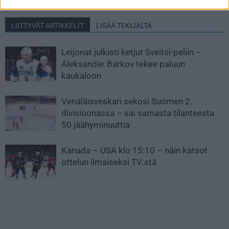
LIITTYVÄT ARTIKKELIT
LISÄÄ TEKIJÄLTÄ
Leijonat julkisti ketjut Sveitsi-peliin –
Aleksander Barkov tekee paluun
kaukaloon
Venäläisveskari sekosi Suomen 2.
divisioonassa – sai samasta tilanteesta
50 jäähyminuuttia
Kanada – USA klo 15:10 – näin katsot
ottelun ilmaiseksi TV:stä