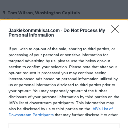
3. Tom Wilson, Washington Capitals
6,5M x 7 vuotta
Jaakiekonmmkisat.com -
Do Not Process My
4. Colton Parayko, St. Louis Blues
Personal Information
6,5M x 6 vuotta
If you wish to opt-out of the sale, sharing to third parties, or
processing of your personal or sensitive information for
5. Damon Severson, Columbus Blue Jackets
targeted advertising by us, please use the below opt-out
6,3M x 7 vuotta
section to confirm your selection. Please note that after your
opt-out request is processed you may continue seeing
6. Mark Scheifele, Winnipeg Jets
interest-based ads based on personal information utilized by
us or personal information disclosed to third parties prior to
8,5M x 7 vuotta
your opt-out. You may separately opt-out of the further
disclosure of your personal information by third parties on the
7. Sean Couturier, Philadelphia Flyers
IAB’s list of downstream participants. This information may
7,75M x 6 vuotta
also be disclosed by us to third parties on the
IAB’s List of
Downstream Participants
that may further disclose it to other
third parties.
8. Seth Jones, Chicago Blackhawks