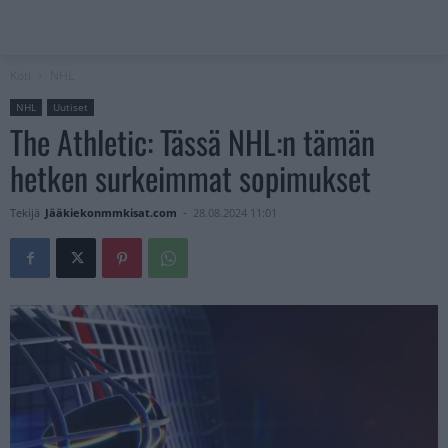
Koti
NHL
NHL
Uutiset
The Athletic: Tässä NHL:n tämän
hetken surkeimmat sopimukset
Tekijä
Jääkiekonmmkisat.com
-
28.08.2024 11:01