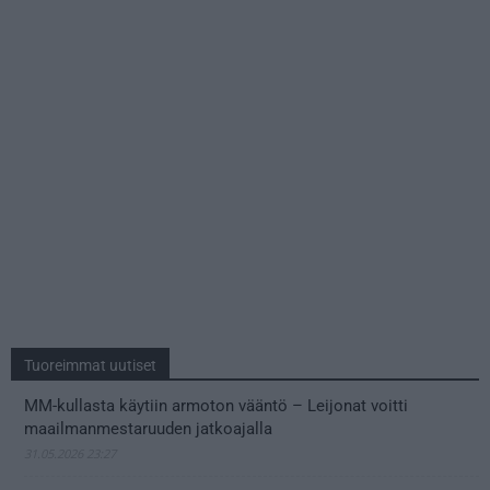
Tuoreimmat uutiset
MM-kullasta käytiin armoton vääntö – Leijonat voitti
maailmanmestaruuden jatkoajalla
31.05.2026 23:27