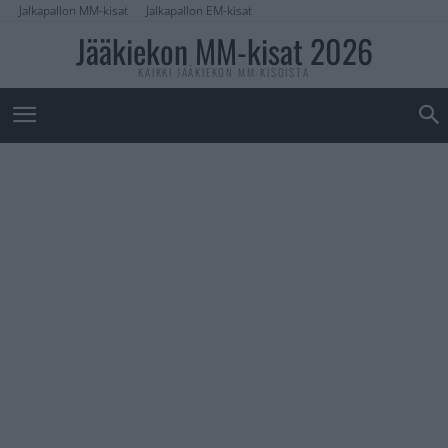
Jalkapallon MM-kisat
Jalkapallon EM-kisat
Jääkiekon MM-kisat 2026
KAIKKI JÄÄKIEKON MM-KISOISTA