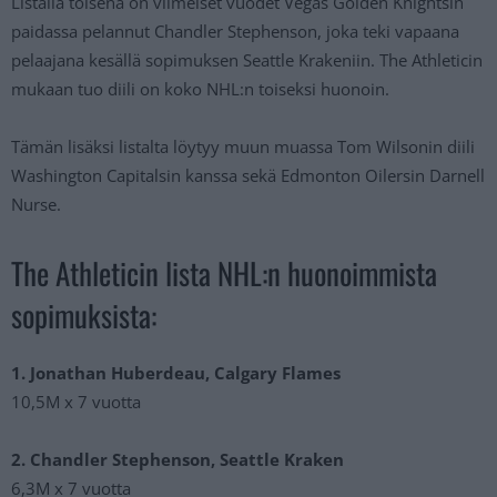
Listalla toisena on viimeiset vuodet Vegas Golden Knightsin
paidassa pelannut Chandler Stephenson, joka teki vapaana
pelaajana kesällä sopimuksen Seattle Krakeniin. The Athleticin
mukaan tuo diili on koko NHL:n toiseksi huonoin.
Tämän lisäksi listalta löytyy muun muassa Tom Wilsonin diili
Washington Capitalsin kanssa sekä Edmonton Oilersin Darnell
Nurse.
The Athleticin lista NHL:n huonoimmista
sopimuksista:
1. Jonathan Huberdeau, Calgary Flames
10,5M x 7 vuotta
2. Chandler Stephenson, Seattle Kraken
6,3M x 7 vuotta