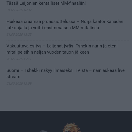
Tässä Leijonien kentälliset MM-finaaliin!
31.05.2026 18:37
Huikeaa draamaa pronssiottelussa – Norja kaatoi Kanadan
jatkoajalla ja voitti ensimmäisen MM-mitalinsa
31.05.2026 18:25
Vakuuttava esitys – Leijonat jyräsi Tshekin nurin ja eteni
mitalipeleihin neljän vuoden tauon jälkeen
28.05.2026 19:11
Suomi – Tshekki näkyy ilmaiseksi TV:stä – näin aukeaa live
stream
28.05.2026 15:09