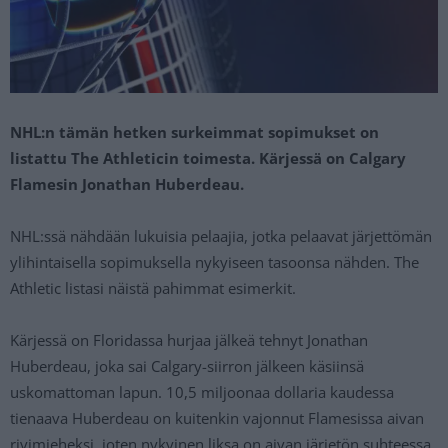
NHL:n tämän hetken surkeimmat sopimukset on
listattu The Athleticin toimesta. Kärjessä on Calgary
Flamesin Jonathan Huberdeau.
NHL:ssä nähdään lukuisia pelaajia, jotka pelaavat järjettömän
ylihintaisella sopimuksella nykyiseen tasoonsa nähden. The
Athletic listasi näistä pahimmat esimerkit.
Kärjessä on Floridassa hurjaa jälkeä tehnyt Jonathan
Huberdeau, joka sai Calgary-siirron jälkeen käsiinsä
uskomattoman lapun. 10,5 miljoonaa dollaria kaudessa
tienaava Huberdeau on kuitenkin vajonnut Flamesissa aivan
rivimieheksi, joten nykyinen liksa on aivan järjetön suhteessa