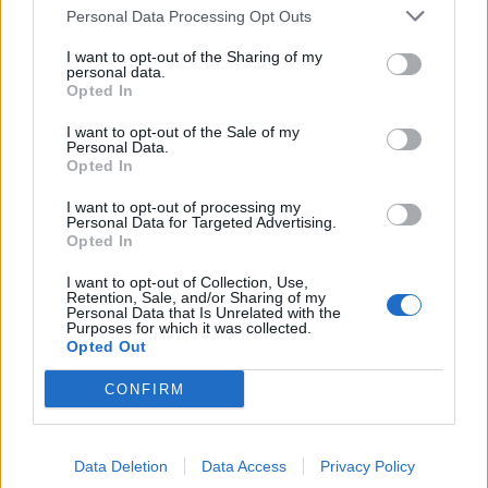
9,5M x 6 vuotta
Personal Data Processing Opt Outs
I want to opt-out of the Sharing of my
9. Darnell Nurse, Edmonton Oilers
personal data.
Opted In
9,3M x 6 vuotta
I want to opt-out of the Sale of my
Personal Data.
10. Tyler Seguin, Dallas Stars
Opted In
9,9M x 3 vuotta
I want to opt-out of processing my
Personal Data for Targeted Advertising.
Opted In
I want to opt-out of Collection, Use,
Retention, Sale, and/or Sharing of my
Personal Data that Is Unrelated with the
Purposes for which it was collected.
Opted Out
CONFIRM
Edellinen artikkeli
Seuraava artikkeli
NHL:n TOP20-sentterit listattiin
Karmeita uutisia! NHL-tähti
Johnny Gaudreau on kuollut
Data Deletion
Data Access
Privacy Policy