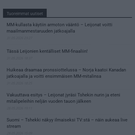
Tuoreimmat uutiset
MM-kullasta käytiin armoton vääntö – Leijonat voitti
maailmanmestaruuden jatkoajalla
31.05.2026 23:27
Tässä Leijonien kentälliset MM-finaaliin!
31.05.2026 18:37
Huikeaa draamaa pronssiottelussa – Norja kaatoi Kanadan
jatkoajalla ja voitti ensimmäisen MM-mitalinsa
31.05.2026 18:25
Vakuuttava esitys – Leijonat jyräsi Tshekin nurin ja eteni
mitalipeleihin neljän vuoden tauon jälkeen
28.05.2026 19:11
Suomi – Tshekki näkyy ilmaiseksi TV:stä – näin aukeaa live
stream
28.05.2026 15:09