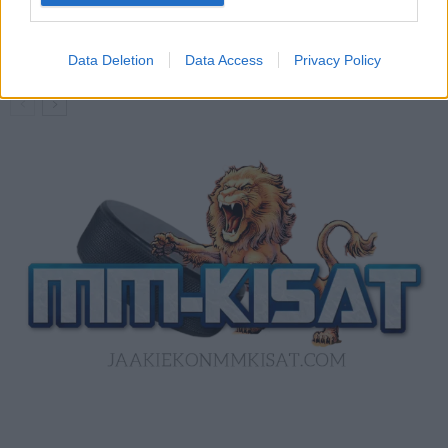
Kanada – USA klo 15:10 – näin katsot
ottelun ilmaiseksi TV:stä
Data Deletion
Data Access
Privacy Policy