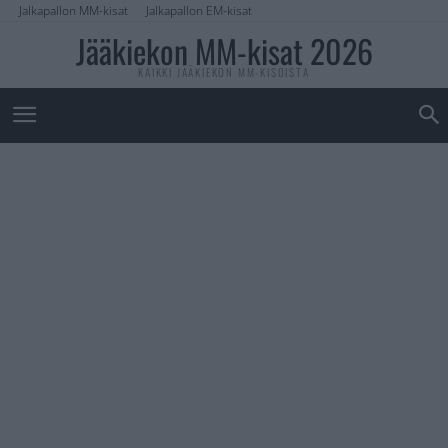
Jalkapallon MM-kisat
Jalkapallon EM-kisat
Jääkiekon MM-kisat 2026
KAIKKI JÄÄKIEKON MM-KISOISTA