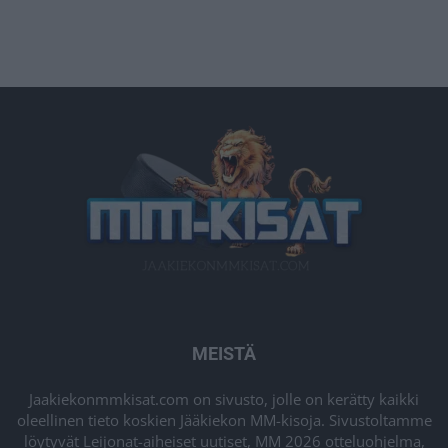
MEISTÄ
Jaakiekonmmkisat.com on sivusto, jolle on kerätty kaikki
oleellinen tieto koskien Jääkiekon MM-kisoja. Sivustoltamme
löytyvät Leijonat-aiheiset uutiset, MM 2026 otteluohjelma,