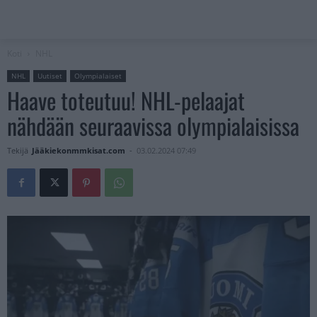
Koti
NHL
NHL
Uutiset
Olympialaiset
Haave toteutuu! NHL-pelaajat
nähdään seuraavissa olympialaisissa
Tekijä
Jääkiekonmmkisat.com
-
03.02.2024 07:49