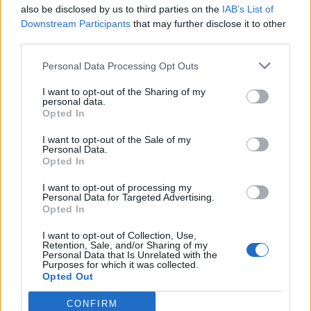
also be disclosed by us to third parties on the
IAB’s List of
Downstream Participants
that may further disclose it to other
Edellinen artikkeli
Seuraava artikkeli
third parties.
NHL-toimittaja paljasti Juuse
Connor McDavid vei NHL:n All
Personal Data Processing Opt Outs
Saroksen jäätävän hintalapun
Star -taitokisan nimiinsä –
katso miljoonan dollarin
I want to opt-out of the Sharing of my
suoritus!
personal data.
Opted In
I want to opt-out of the Sale of my
LIITTYVÄT ARTIKKELIT
LISÄÄ TEKIJÄLTÄ
Personal Data.
Opted In
Leijonat julkisti ketjut Sveitsi-peliin –
I want to opt-out of processing my
Aleksander Barkov tekee paluun
Personal Data for Targeted Advertising.
Opted In
kaukaloon
I want to opt-out of Collection, Use,
Retention, Sale, and/or Sharing of my
Venäläisveskari sekosi Suomen 2.
Personal Data that Is Unrelated with the
divisioonassa – sai samasta tilanteesta
Purposes for which it was collected.
Opted Out
50 jäähyminuuttia
CONFIRM