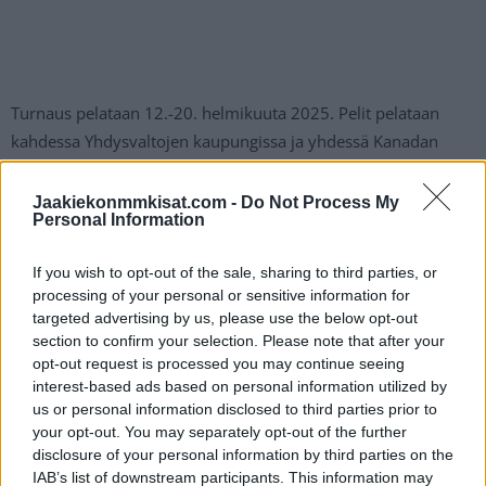
Turnaus pelataan 12.-20. helmikuuta 2025. Pelit pelataan
kahdessa Yhdysvaltojen kaupungissa ja yhdessä Kanadan
kaupungissa. Luvassa on seitsemän peliä yhdeksään päivään.
Jaakiekonmmkisat.com -
Do Not Process My
Personal Information
Kolmas uutinen tiedotustilaisuudessa oli se, että World Cup
palaa kalenteriin puolestaan vuonna 2028. Se pelataan myös
If you wish to opt-out of the sale, sharing to third parties, or
2032, joten maailman parhaat tulevat kohtaamaan jatkossa
processing of your personal or sensitive information for
kahden vuoden välein.
targeted advertising by us, please use the below opt-out
section to confirm your selection. Please note that after your
opt-out request is processed you may continue seeing
interest-based ads based on personal information utilized by
us or personal information disclosed to third parties prior to
your opt-out. You may separately opt-out of the further
disclosure of your personal information by third parties on the
IAB’s list of downstream participants. This information may