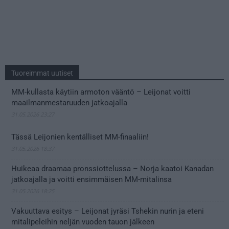
Tuoreimmat uutiset
MM-kullasta käytiin armoton vääntö – Leijonat voitti
maailmanmestaruuden jatkoajalla
31.05.2026 23:27
Tässä Leijonien kentälliset MM-finaaliin!
31.05.2026 18:37
Huikeaa draamaa pronssiottelussa – Norja kaatoi Kanadan
jatkoajalla ja voitti ensimmäisen MM-mitalinsa
31.05.2026 18:25
Vakuuttava esitys – Leijonat jyräsi Tshekin nurin ja eteni
mitalipeleihin neljän vuoden tauon jälkeen