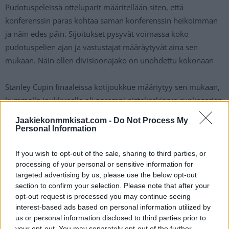
Pudotuspeleissä otteluparit määritellään siten, että
konferenssin paras kohtaa saman konferenssin heikoimman
ja näin edes päin. Sijoitukset pysyvät voimassa koko
pudotuspelien ajan ja vastustajat määräytyvät aina sen
mukaan. Näin ollen divisioonajako on unohdettu kokonaan
Stanley Cupin finaaleissa kotijoukkue määriytyy sen mukaan,
kummalla joukkueella oli parempi pistekeskiarvo runkosarjan
aikana.
Jaakiekonmmkisat.com -
Do Not Process My
Personal Information
Kaikki viralliset pudotuspelikierrokset pelataan paras
seitsemästä -systeemillä normaaliin tapaan. NHL:n
If you wish to opt-out of the sale, sharing to third parties, or
processing of your personal or sensitive information for
pudotuspelit jatkuvat vielä toistaiseksi tuntemattomana
targeted advertising by us, please use the below opt-out
ajankohtana. Se on varmaa, että joukkueilla tulee olemaan
section to confirm your selection. Please note that after your
ennen kauden jatkumista useamman viikon mittainen training
opt-out request is processed you may continue seeing
camp.
interest-based ads based on personal information utilized by
us or personal information disclosed to third parties prior to
your opt-out. You may separately opt-out of the further