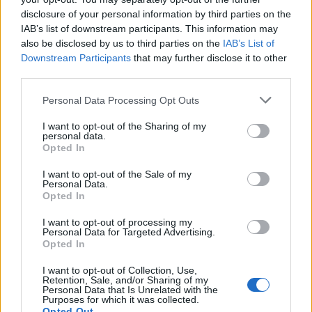
disclosure of your personal information by third parties on the
IAB’s list of downstream participants. This information may
also be disclosed by us to third parties on the
IAB’s List of
Downstream Participants
that may further disclose it to other
third parties.
Personal Data Processing Opt Outs
Edellinen artikkeli
Seuraava artikkeli
I want to opt-out of the Sharing of my
Lähde: Jaromir Jagr
NHL-pelaajat pääsevät jäälle –
personal data.
Opted In
jatkamassa huikeaa uraansa –
treeneissä tarkat rajoitukset
seura vaihtuu
I want to opt-out of the Sale of my
Personal Data.
Opted In
LIITTYVÄT ARTIKKELIT
LISÄÄ TEKIJÄLTÄ
I want to opt-out of processing my
Personal Data for Targeted Advertising.
Opted In
Leijonat julkisti ketjut Sveitsi-peliin –
Aleksander Barkov tekee paluun
I want to opt-out of Collection, Use,
Retention, Sale, and/or Sharing of my
kaukaloon
Personal Data that Is Unrelated with the
Purposes for which it was collected.
Opted Out