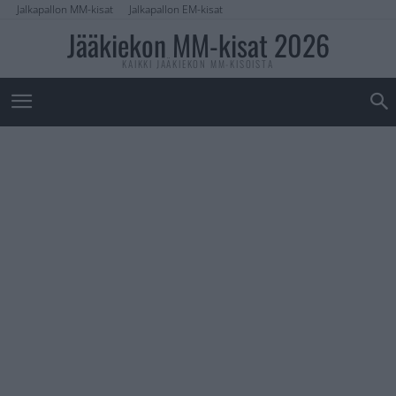
Jalkapallon MM-kisat
Jalkapallon EM-kisat
Jääkiekon MM-kisat 2026
KAIKKI JÄÄKIEKON MM-KISOISTA