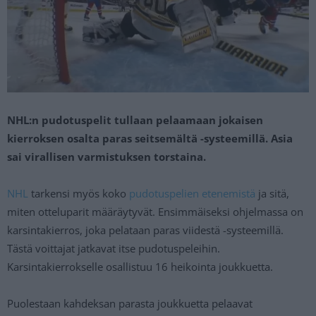
NHL:n pudotuspelit tullaan pelaamaan jokaisen
kierroksen osalta paras seitsemältä -systeemillä. Asia
sai virallisen varmistuksen torstaina.
NHL
tarkensi myös koko
pudotuspelien etenemistä
ja sitä,
miten otteluparit määräytyvät. Ensimmäiseksi ohjelmassa on
karsintakierros, joka pelataan paras viidestä -systeemillä.
Tästä voittajat jatkavat itse pudotuspeleihin.
Karsintakierrokselle osallistuu 16 heikointa joukkuetta.
Puolestaan kahdeksan parasta joukkuetta pelaavat