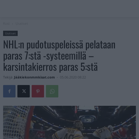
Koti
Uutiset
Uutiset
NHL:n pudotuspeleissä pelataan
paras 7:stä -systeemillä –
karsintakierros paras 5:stä
Tekijä
Jääkiekonmmkisat.com
-
05.06.2020 08:22