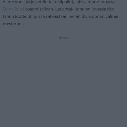
Viime yönä järjestettiin taitokilpailut, joissa muun muassa
Saros loisti
osaamisellaan. Lauantai-iltana on luvassa itse
tähdistöottelut, joissa ratkaistaan neljän divisioonan välinen
mestaruus.
Mainos: