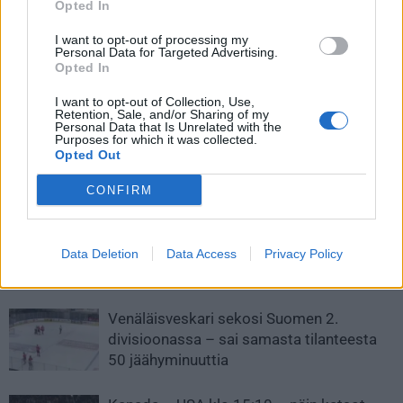
Opted In
I want to opt-out of processing my
Edellinen artikkeli
Seuraava artikkeli
Personal Data for Targeted Advertising.
Elias Pettersson voitti
Kylmät väreet! Petri Kontiola ja
Opted In
taitokisan kovimman
Juhamatti Aaltonen kohtasivat
I want to opt-out of Collection, Use,
laukauksen kilpailun – tykitti
toisensa viimeistä kertaa –
Retention, Sale, and/or Sharing of my
huimat lukemat tutkaan
vaihtoivat pelipaitoja kättelyssä
Personal Data that Is Unrelated with the
Purposes for which it was collected.
Opted Out
LIITTYVÄT ARTIKKELIT
LISÄÄ TEKIJÄLTÄ
CONFIRM
Leijonat julkisti ketjut Sveitsi-peliin –
Aleksander Barkov tekee paluun
Data Deletion
Data Access
Privacy Policy
kaukaloon
Venäläisveskari sekosi Suomen 2.
divisioonassa – sai samasta tilanteesta
50 jäähyminuuttia