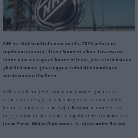
NHL:n tähdistöottelu vuosimallia 2023 pelataan
myöhään lauantai-iltana Suomen aikaa. Luvassa on
viime vuosien tapaan kolme ottelua, joissa ratkaistaan
yksi divisioona, joka nappaa tähdistöviikonlopun
mestaruuden itselleen.
NHL:n tähdistöottelussa on viime vuosien ajan totuttu
turnausmuotoon, jossa pelataan yhteensä kolme ottelua
kolmella kolmea vastaan. Neljä divisioonaa muodostavat
neljä joukkuetta. Suomalaisista tapahtumassa mukana ovat
Juuse Saros
,
Mikko Rantanen
sekä
Aleksander Barkov
.