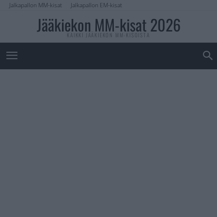
Jalkapallon MM-kisat
Jalkapallon EM-kisat
Jääkiekon MM-kisat 2026
KAIKKI JÄÄKIEKON MM-KISOISTA