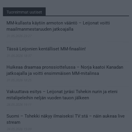
Tuoreimmat uutiset
MM-kullasta käytiin armoton vääntö – Leijonat voitti
maailmanmestaruuden jatkoajalla
31.05.2026 23:27
Tässä Leijonien kentälliset MM-finaaliin!
31.05.2026 18:37
Huikeaa draamaa pronssiottelussa – Norja kaatoi Kanadan
jatkoajalla ja voitti ensimmäisen MM-mitalinsa
31.05.2026 18:25
Vakuuttava esitys – Leijonat jyräsi Tshekin nurin ja eteni
mitalipeleihin neljän vuoden tauon jälkeen
28.05.2026 19:11
Suomi – Tshekki näkyy ilmaiseksi TV:stä – näin aukeaa live
stream
28.05.2026 15:09