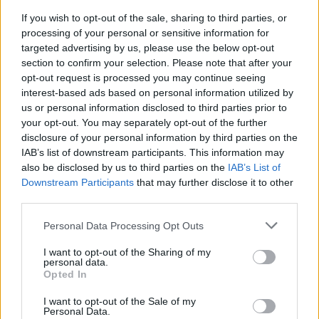
ottelussa kohtaavat keskinen ja tyynenmeren divisioonassa,
If you wish to opt-out of the sale, sharing to third parties, or
toisessa ottelussa vastakkain ovat atlantin ja metropolitan
processing of your personal or sensitive information for
divisioona.
targeted advertising by us, please use the below opt-out
section to confirm your selection. Please note that after your
opt-out request is processed you may continue seeing
NHL:n tähdistöottelu 2023 – otteluohjelma
interest-based ads based on personal information utilized by
us or personal information disclosed to third parties prior to
your opt-out. You may separately opt-out of the further
4. helmikuuta 22:00: Tyynenmeren divisioona – Keskinen
disclosure of your personal information by third parties on the
divisioona
IAB’s list of downstream participants. This information may
4. helmikuuta 23:00: Atlantin divisioona – Metropolitan
also be disclosed by us to third parties on the
IAB’s List of
divisioona
Downstream Participants
that may further disclose it to other
third parties.
4. helmikuuta 0:00: Finaali
Personal Data Processing Opt Outs
I want to opt-out of the Sharing of my
personal data.
Opted In
I want to opt-out of the Sale of my
Personal Data.