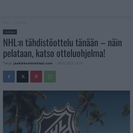
Koti
Uutiset
Uutiset
NHL:n tähdistöottelu tänään – näin
pelataan, katso otteluohjelma!
Tekijä
Jaakiekonmmkisat.com
-
04.02.2023 13:23