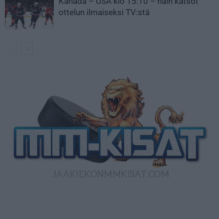
Kanada – USA klo 15:10 – näin katsot
ottelun ilmaiseksi TV:stä