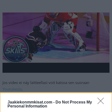
Jos video ei näy laitteellasi voit katsoa sen suoraan
Youtubesta
.
Lauantai-illan tähdistöottelu alkaa semifinaaleilla, jonka
Jaakiekonmmkisat.com -
Do Not Process My
Personal Information
jälkeen ratkaistaan finaalissa voittaja. Ensimmäisessä